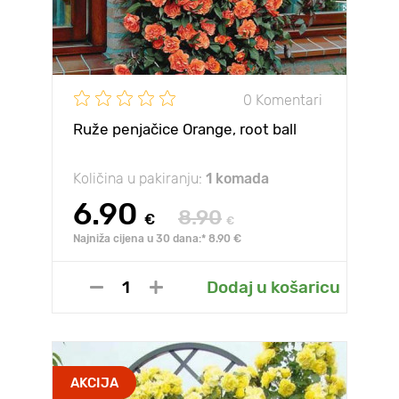
0 Komentari
Ruže penjačice Orange, root ball
Količina u pakiranju:
1 komada
6.90
8.90
€
€
Najniža cijena u 30 dana:* 8.90 €
Dodaj u košaricu
AKCIJA