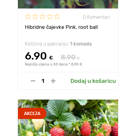
0 Komentari
Hibridne čajevke Pink, root ball
Količina u pakiranju:
1 komada
6.90
8.90
€
€
Najniža cijena u 30 dana:* 8.90 €
Dodaj u košaricu
AKCIJA