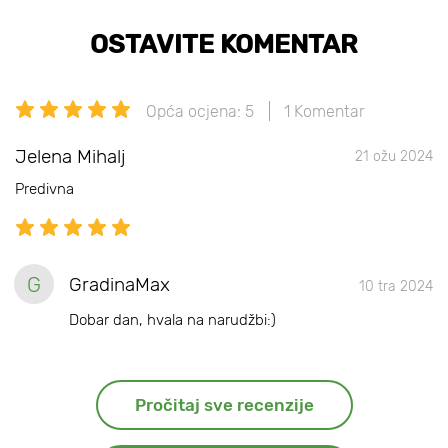
OSTAVITE KOMENTAR
Opća ocjena: 5
1 Komentar
Jelena Mihalj
21 ožu 2024
Predivna
G
GradinaMax
10 tra 2024
Dobar dan, hvala na narudžbi:)
Pročitaj sve recenzije