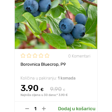
0 Komentari
Borovnica Bluecrop, P9
Količina u pakiranju:
1 komada
3.90
9.90
€
€
Najniža cijena u 30 dana:* 3.90 €
Dodaj u košaricu