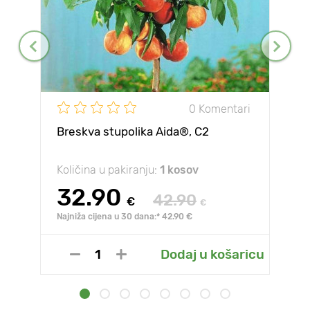
0 Komentari
Breskva stupolika Aida®, C2
Količina u pakiranju:
1 kosov
32.90
42.90
€
€
Najniža cijena u 30 dana:* 42.90 €
Dodaj u košaricu