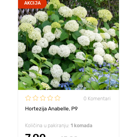
AKCIJA
0 Komentari
Hortezija Anabelle, P9
Količina u pakiranju:
1 komada