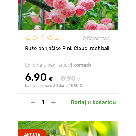
0 Komentari
Ruže penjačice Pink Cloud, root ball
Količina u pakiranju:
1 komada
6.90
8.90
€
€
Najniža cijena u 30 dana:* 8.90 €
Dodaj u košaricu
AKCIJA