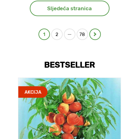
Sljedeća stranica
...
1
2
78
BESTSELLER
AKCIJA