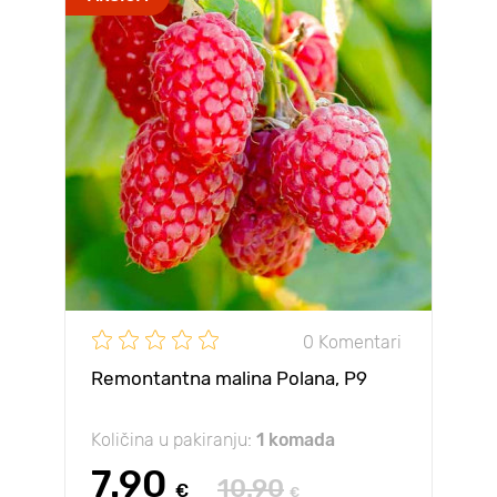
0 Komentari
Remontantna malina Polana, Р9
Količina u pakiranju:
1 komada
7.90
10.90
€
€