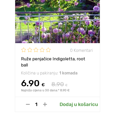
0 Komentari
Ruže penjačice Indigoletta, root
ball
Količina u pakiranju:
1 komada
6.90
8.90
€
€
Najniža cijena u 30 dana:* 8.90 €
Dodaj u košaricu