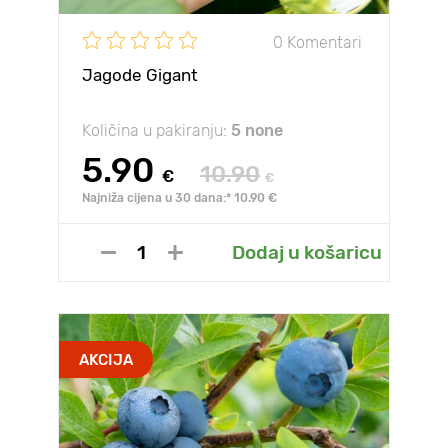
0 Komentari
Jagode Gigant
Količina u pakiranju:
5 none
5.90
10.90
€
€
Najniža cijena u 30 dana:* 10.90 €
Dodaj u košaricu
AKCIJA