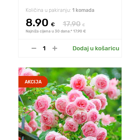
Količina u pakiranju:
1 komada
8.90
17.90
€
€
Najniža cijena u 30 dana:* 17.90 €
Dodaj u košaricu
AKCIJA