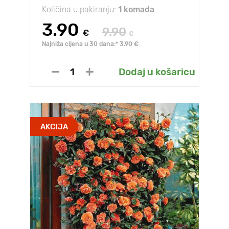
Količina u pakiranju:
1 komada
3.90
9.90
€
€
Najniža cijena u 30 dana:* 3.90 €
Dodaj u košaricu
AKCIJA