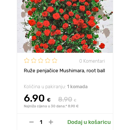
0 Komentari
Ruže penjačice Mushimara, root ball
Količina u pakiranju:
1 komada
6.90
8.90
€
€
Najniža cijena u 30 dana:* 8.90 €
Dodaj u košaricu