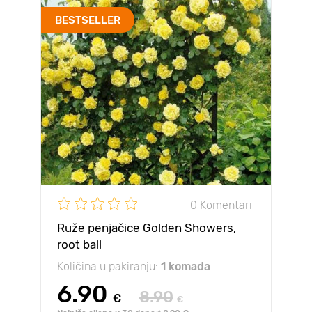
BESTSELLER
0 Komentari
Ruže penjačice Golden Showers,
root ball
Količina u pakiranju:
1 komada
6.90
8.90
€
€