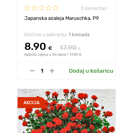
0 Komentari
Japanska azaleja Maruschka, P9
Količina u pakiranju:
1 komada
8.90
17.90
€
€
Najniža cijena u 30 dana:* 17.90 €
Dodaj u košaricu
AKCIJA