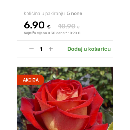
Količina u pakiranju:
5 none
6.90
10.90
€
€
Najniža cijena u 30 dana:* 10.90 €
Dodaj u košaricu
AKCIJA