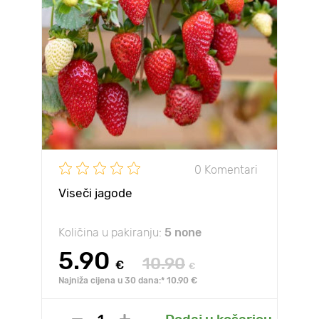
0 Komentari
Viseči jagode
Količina u pakiranju:
5 none
5.90
10.90
€
€
Najniža cijena u 30 dana:* 10.90 €