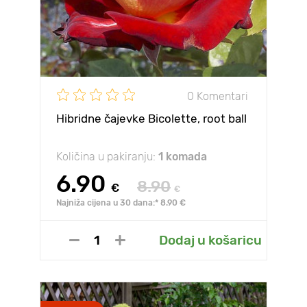
0 Komentari
Hibridne čajevke Bicolette, root ball
Količina u pakiranju:
1 komada
6.90
8.90
€
€
Najniža cijena u 30 dana:* 8.90 €
Dodaj u košaricu