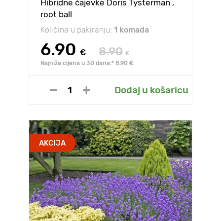
Hibridne čajevke Doris Tysterman ,
root ball
Količina u pakiranju:
1 komada
6.90
8.90
€
€
Najniža cijena u 30 dana:* 8.90 €
Dodaj u košaricu
AKCIJA