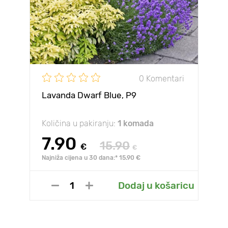
0 Komentari
Lavanda Dwarf Blue, P9
Količina u pakiranju:
1 komada
7.90
15.90
€
€
Najniža cijena u 30 dana:* 15.90 €
Dodaj u košaricu