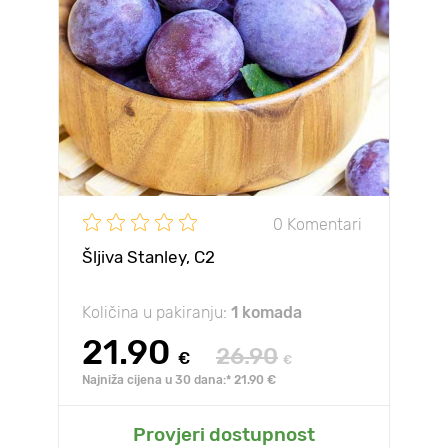
0 Komentari
Šljiva Stanley, С2
Količina u pakiranju:
1 komada
21.90
26.90
€
€
Najniža cijena u 30 dana:* 21.90 €
Provjeri dostupnost