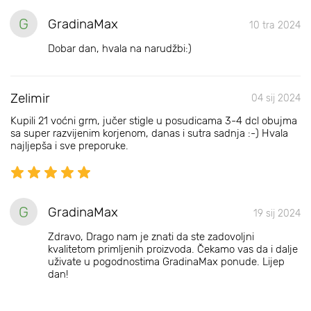
G
GradinaMax
10 tra 2024
Dobar dan, hvala na narudžbi:)
Zelimir
04 sij 2024
Kupili 21 voćni grm, jučer stigle u posudicama 3-4 dcl obujma
sa super razvijenim korjenom, danas i sutra sadnja :-) Hvala
najljepša i sve preporuke.
G
GradinaMax
19 sij 2024
Zdravo, Drago nam je znati da ste zadovoljni
kvalitetom primljenih proizvoda. Čekamo vas da i dalje
uživate u pogodnostima GradinaMax ponude. Lijep
dan!