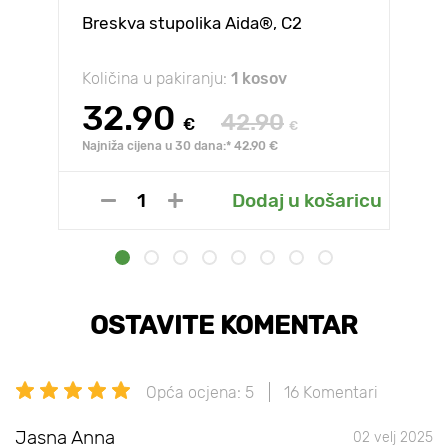
Breskva stupolika Aida®, C2
Količina u pakiranju:
1 kosov
32.90
42.90
€
€
Najniža cijena u 30 dana:* 42.90 €
Dodaj u košaricu
OSTAVITE KOMENTAR
Opća ocjena: 5
16 Komentari
Jasna Anna
02 velj 2025