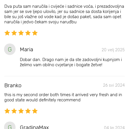
Dva puta sam naručila i cvijeće i sadnice voća, i prezadovoljna
sam jer se sve ljepo ulovilo, jer su sadnice sa dosta korijenja i
bile su još vlažne od vode kad je došao paket, sada sam opet
naručila i jedvo čekam svoju naruđbu
G
Maria
20 velj 2025
Dobar dan. Drago nam je da ste zadovoljni kupnjom i
želimo vam obilno cvjetanje i bogate žetve!
Branko
26 svi 2024
this is my second order both times it arrived very fresh and in
good state would definitely recommend
G
GradinaMax
04 lip 2024