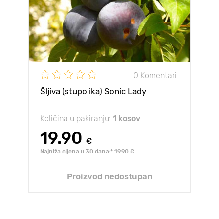
0 Komentari
Šljiva (stupolika) Sonic Lady
Količina u pakiranju:
1 kosov
19.90
€
Najniža cijena u 30 dana:* 19.90 €
Proizvod nedostupan