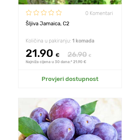
0 Komentari
Šljiva Jamaica, С2
Količina u pakiranju:
1 komada
21.90
26.90
€
€
Najniža cijena u 30 dana:* 21.90 €
Provjeri dostupnost