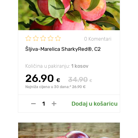
0 Komentari
Šljiva-Marelica SharkyRed®, C2
Količina u pakiranju:
1 kosov
26.90
34.90
€
€
Najniža cijena u 30 dana:* 26.90 €
Dodaj u košaricu