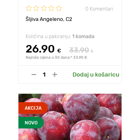
0 Komentari
Šljiva Angeleno, C2
Količina u pakiranju:
1 komada
26.90
33.90
€
€
Najniža cijena u 30 dana:* 33.90 €
Dodaj u košaricu
AKCIJA
NOVO