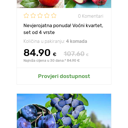
0 Komentari
Nevjerojatna ponuda! Voćni kvartet,
set od 4 vrste
Količina u pakiranju:
4 komada
84.90
107.60
€
€
Najniža cijena u 30 dana:* 84.90 €
Provjeri dostupnost