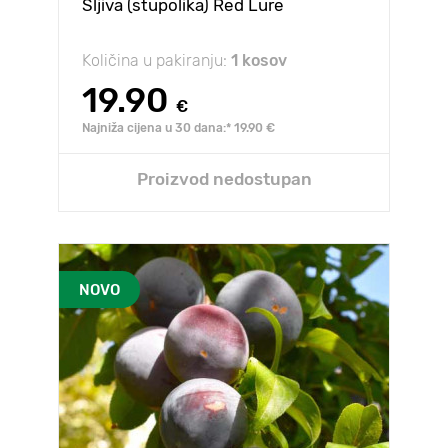
Šljiva (stupolika) Red Lure
Količina u pakiranju:
1 kosov
19.90
€
Najniža cijena u 30 dana:* 19.90 €
Proizvod nedostupan
NOVO