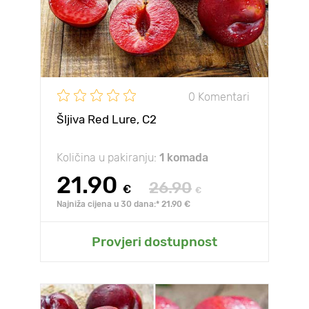
0 Komentari
Šljiva Red Lure, С2
Količina u pakiranju:
1 komada
21.90
26.90
€
€
Najniža cijena u 30 dana:* 21.90 €
Provjeri dostupnost