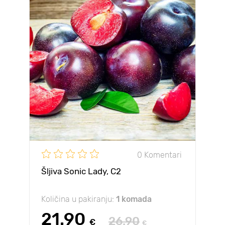
0 Komentari
Šljiva Sonic Lady, С2
Količina u pakiranju:
1 komada
21.90
26.90
€
€