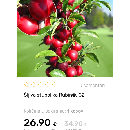
0 Komentari
Šljiva stupolika Rubin®, C2
Količina u pakiranju:
1 kosov
26.90
34.90
€
€