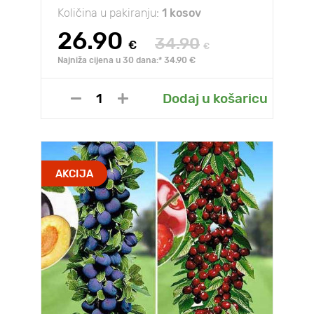
Količina u pakiranju:
1 kosov
26.90
34.90
€
€
Najniža cijena u 30 dana:* 34.90 €
Dodaj u košaricu
AKCIJA