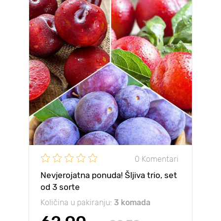
0 Komentari
Nevjerojatna ponuda! Šljiva trio, set
od 3 sorte
Količina u pakiranju:
3 komada