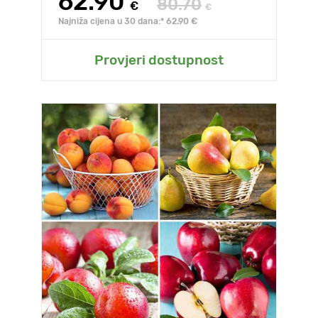
62.90
80.70
€
€
Najniža cijena u 30 dana:* 62.90 €
Provjeri dostupnost