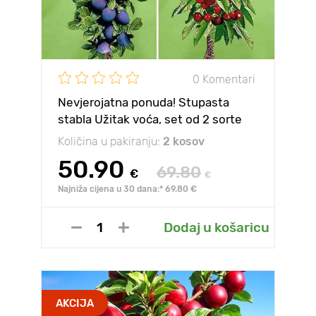
0 Komentari
Nevjerojatna ponuda! Stupasta
stabla Užitak voća, set od 2 sorte
Količina u pakiranju:
2 kosov
50.90
69.80
€
€
Najniža cijena u 30 dana:* 69.80 €
Dodaj u košaricu
AKCIJA