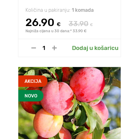
Količina u pakiranju:
1 komada
26.90
33.90
€
€
Najniža cijena u 30 dana:* 33.90 €
Dodaj u košaricu
AKCIJA
NOVO