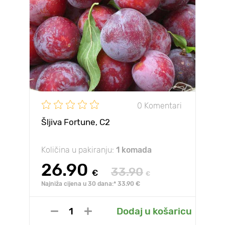
0 Komentari
Šljiva Fortune, C2
Količina u pakiranju:
1 komada
26.90
33.90
€
€
Najniža cijena u 30 dana:* 33.90 €
Dodaj u košaricu