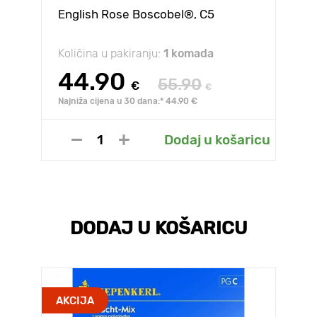
English Rose Boscobel®, C5
Količina u pakiranju:
1 komada
44.90
55.90
€
€
Najniža cijena u 30 dana:* 44.90 €
Dodaj u košaricu
DODAJ U KOŠARICU
AKCIJA