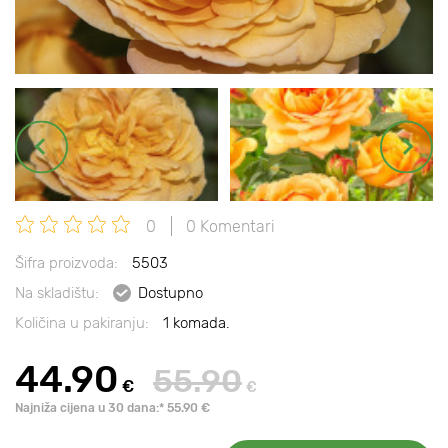
0
0 Komentari
Šifra proizvoda:
5503
Na skladištu:
Dostupno
Količina u pakiranju:
1 komada.
44.90
55.90
€
€
Najniža cijena u 30 dana:* 55.90 €