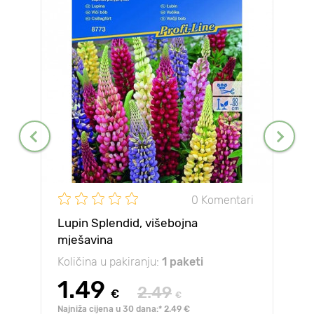
0 Komentari
Lupin Splendid, višebojna
mješavina
Količina u pakiranju:
1 paketi
1.49
2.49
€
€
Najniža cijena u 30 dana:* 2.49 €