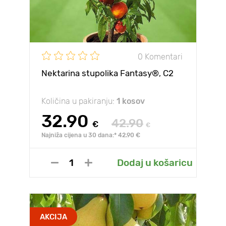
0 Komentari
Nektarina stupolika Fantasy®, C2
Količina u pakiranju:
1 kosov
32.90
42.90
€
€
Najniža cijena u 30 dana:* 42.90 €
Dodaj u košaricu
AKCIJA