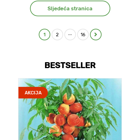
Sljedeća stranica
...
1
2
16
BESTSELLER
AKCIJA