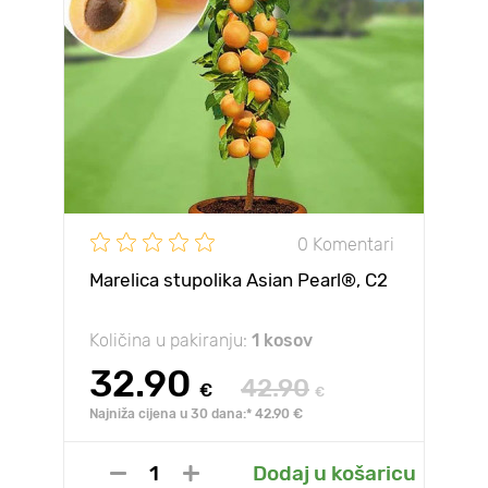
0 Komentari
Marelica stupolika Asian Pearl®, C2
Količina u pakiranju:
1 kosov
32.90
42.90
€
€
Najniža cijena u 30 dana:* 42.90 €
Dodaj u košaricu