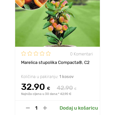
0 Komentari
Marelica stupolika Compacta®, C2
Količina u pakiranju:
1 kosov
32.90
42.90
€
€
Najniža cijena u 30 dana:* 42.90 €
Dodaj u košaricu