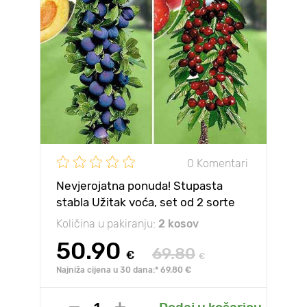
0 Komentari
Nevjerojatna ponuda! Stupasta
stabla Užitak voća, set od 2 sorte
Količina u pakiranju:
2 kosov
50.90
69.80
€
€
Najniža cijena u 30 dana:* 69.80 €