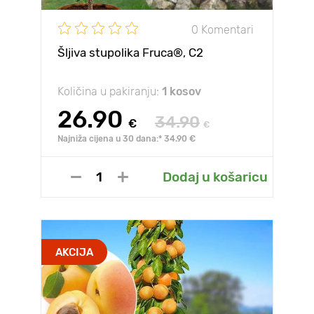
0 Komentari
Šljiva stupolika Fruca®, C2
Količina u pakiranju:
1 kosov
26.90
34.90
€
€
Najniža cijena u 30 dana:* 34.90 €
Dodaj u košaricu
AKCIJA