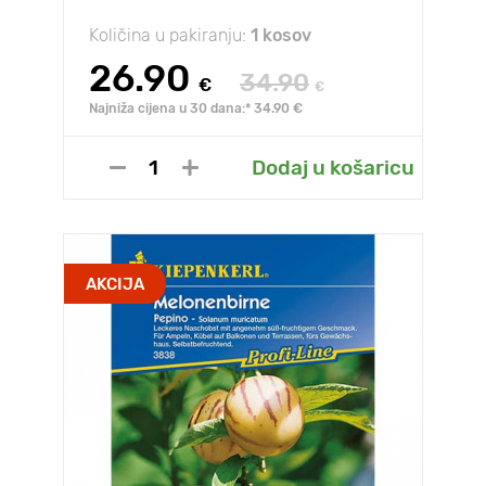
Količina u pakiranju:
1 kosov
26.90
34.90
€
€
Najniža cijena u 30 dana:* 34.90 €
Dodaj u košaricu
AKCIJA