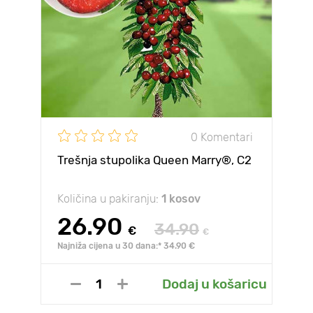
0 Komentari
Trešnja stupolika Queen Marry®, C2
Količina u pakiranju:
1 kosov
26.90
34.90
€
€
Najniža cijena u 30 dana:* 34.90 €
Dodaj u košaricu