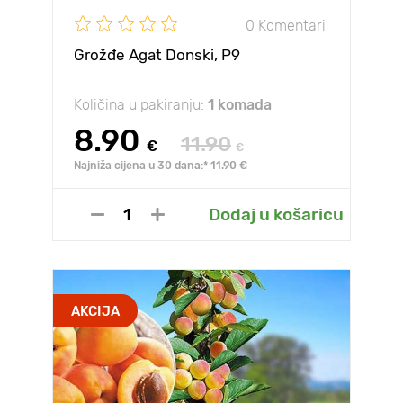
0 Komentari
Grožđe Agat Donski, Р9
Količina u pakiranju:
1 komada
8.90
11.90
€
€
Najniža cijena u 30 dana:* 11.90 €
Dodaj u košaricu
AKCIJA