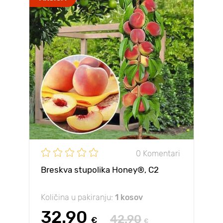
0 Komentari
Breskva stupolika Honey®, C2
Količina u pakiranju:
1 kosov
32.90
42.90
€
€