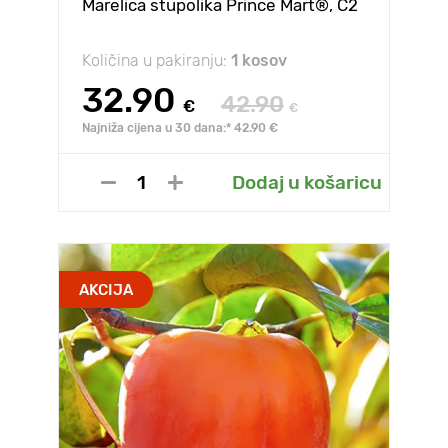
Marelica stupolika Prince Mart®, C2
Količina u pakiranju:
1 kosov
32.90
42.90
€
€
Najniža cijena u 30 dana:* 42.90 €
Dodaj u košaricu
AKCIJA