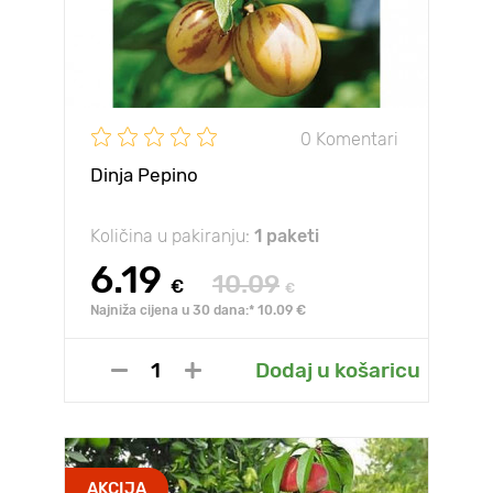
0 Komentari
Dinja Pepino
Količina u pakiranju:
1 paketi
6.19
10.09
€
€
Najniža cijena u 30 dana:* 10.09 €
Dodaj u košaricu
AKCIJA