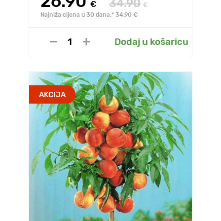
26.90
34.90
€
€
Najniža cijena u 30 dana:* 34.90 €
Dodaj u košaricu
AKCIJA