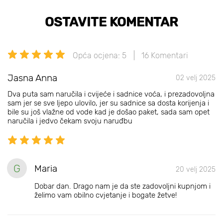
OSTAVITE KOMENTAR
Opća ocjena: 5
16 Komentari
Jasna Anna
02 velj 2025
Dva puta sam naručila i cvijeće i sadnice voća, i prezadovoljna
sam jer se sve ljepo ulovilo, jer su sadnice sa dosta korijenja i
bile su još vlažne od vode kad je došao paket, sada sam opet
naručila i jedvo čekam svoju naruđbu
G
Maria
20 velj 2025
Dobar dan. Drago nam je da ste zadovoljni kupnjom i
želimo vam obilno cvjetanje i bogate žetve!