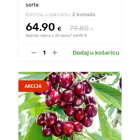
sorte
Količina u pakiranju:
2 komada
64.90
79.80
€
€
Najniža cijena u 30 dana:* 64.90 €
Dodaj u košaricu
AKCIJA