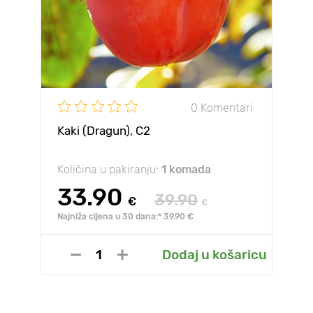
0 Komentari
Kaki (Dragun), С2
Količina u pakiranju:
1 komada
33.90
39.90
€
€
Najniža cijena u 30 dana:* 39.90 €
Dodaj u košaricu