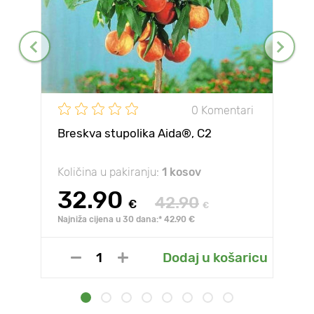
0 Komentari
Breskva stupolika Aida®, C2
Količina u pakiranju:
1 kosov
32.90
42.90
€
€
Najniža cijena u 30 dana:* 42.90 €
Dodaj u košaricu