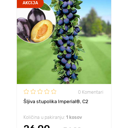
AKCIJA
0 Komentari
Šljiva stupolika Imperial®, C2
Količina u pakiranju:
1 kosov