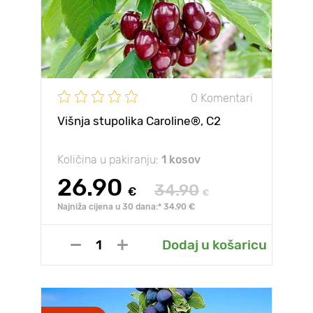
0 Komentari
Višnja stupolika Caroline®, C2
Količina u pakiranju:
1 kosov
26.90
34.90
€
€
Najniža cijena u 30 dana:* 34.90 €
Dodaj u košaricu