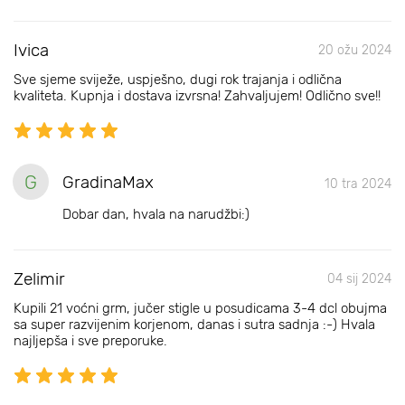
Ivica
20 ožu 2024
Sve sjeme sviježe, uspješno, dugi rok trajanja i odlična
kvaliteta. Kupnja i dostava izvrsna! Zahvaljujem! Odlično sve!!
G
GradinaMax
10 tra 2024
Dobar dan, hvala na narudžbi:)
Zelimir
04 sij 2024
Kupili 21 voćni grm, jučer stigle u posudicama 3-4 dcl obujma
sa super razvijenim korjenom, danas i sutra sadnja :-) Hvala
najljepša i sve preporuke.