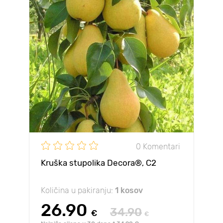
0 Komentari
Kruška stupolika Decora®, C2
Količina u pakiranju:
1 kosov
26.90
34.90
€
€