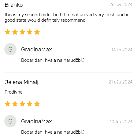
Branko
26 svi 2024
this is my second order both times it arrived very fresh and in
good state would definitely recommend
G
GradinaMax
04 lip 2024
Dobar dan, hvala na narudžbi:)
Jelena Mihalj
21 ožu 2024
Predivna
G
GradinaMax
10 tra 2024
Dobar dan, hvala na narudžbi:)