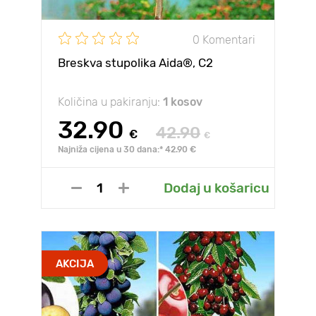
0 Komentari
Breskva stupolika Aida®, C2
Količina u pakiranju:
1 kosov
32.90
42.90
€
€
Najniža cijena u 30 dana:* 42.90 €
Dodaj u košaricu
AKCIJA