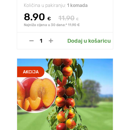
Količina u pakiranju:
1 komada
8.90
11.90
€
€
Najniža cijena u 30 dana:* 11.90 €
Dodaj u košaricu
AKCIJA