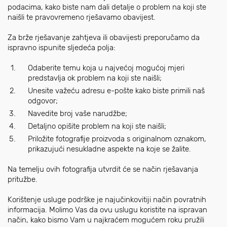
podacima, kako biste nam dali detalje o problem na koji ste
naišli te pravovremeno rješavamo obavijest.
Za brže rješavanje zahtjeva ili obavijesti preporučamo da
ispravno ispunite sljedeća polja:
Odaberite temu koja u najvećoj mogućoj mjeri
predstavlja ok problem na koji ste naišli;
Unesite važeću adresu e-pošte kako biste primili naš
odgovor;
Navedite broj vaše narudžbe;
Detaljno opišite problem na koji ste naišli;
Priložite fotografije proizvoda s originalnom oznakom,
prikazujući nesukladne aspekte na koje se žalite.
Na temelju ovih fotografija utvrdit će se način rješavanja
pritužbe.
Korištenje usluge podrške je najučinkovitiji način povratnih
informacija. Molimo Vas da ovu uslugu koristite na ispravan
način, kako bismo Vam u najkraćem mogućem roku pružili