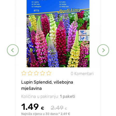
0 Komentari
Lupin Splendid, višebojna
mješavina
Količina u pakiranju:
1 paketi
1.49
2.49
€
€
Najniža cijena u 30 dana:* 2.49 €