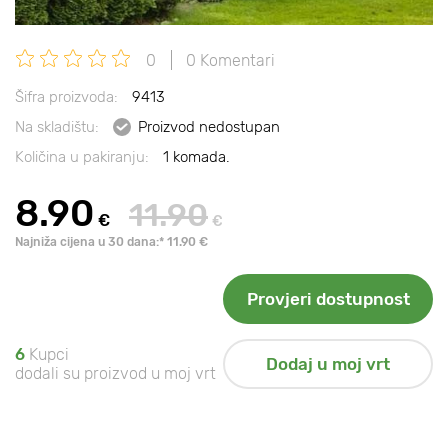
0
0 Komentari
Šifra proizvoda:
9413
Na skladištu:
Proizvod nedostupan
Količina u pakiranju:
1 komada.
8.90
11.90
€
€
Najniža cijena u 30 dana:* 11.90 €
Provjeri dostupnost
6
Kupci
Dodaj u moj vrt
dodali su proizvod u moj vrt