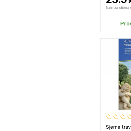
Najniža cijena
D
Pro
Posebnosti
Visina biljke
Razmak izm
biljaka
Sunce, polu
Sjeme tra