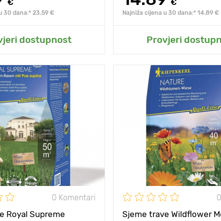
€
€
 u 30 dana:* 23.59 €
Najniža cijena u 30 dana:* 14.89 €
odaj u moj vrt
Dodaj u moj vr
vjeri dostupnost
Provjeri dostup
duga, upadljiva i
Posebnosti
duga
bogata cvatnja.
bog
10 - 20 cm
Visina biljke
eđu
5 х 5 cm
Razmak između
biljaka
sjena
sunce, polusjena
Sunce, polusjena
sunc
0 Komentari
0
ve Royal Supreme
Sjeme trave Wildflower 