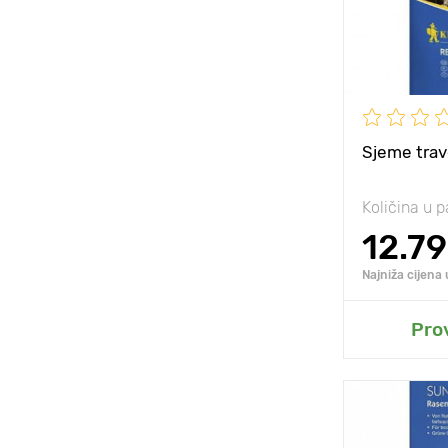
Sunce, polu
Sjeme trav
Količina u p
12.79
Najniža cijena 
D
Pro
Posebnosti