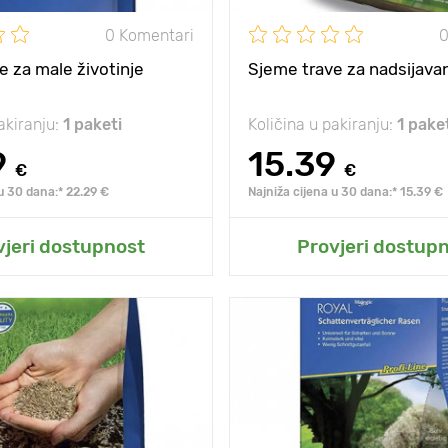
0 Komentari
0
e za male životinje
Sjeme trave za nadsijava
akiranju:
1 paketi
Količina u pakiranju:
1 pake
9
15.39
€
€
 u 30 dana:* 22.29 €
Najniža cijena u 30 dana:* 15.39 €
odaj u moj vrt
Dodaj u moj vr
vjeri dostupnost
Provjeri dostup
duga, upadljiva i
Posebnosti
duga
bogata cvatnja.
bog
10 - 20 cm
Visina biljke
eđu
5 х 5 cm
Razmak između
biljaka