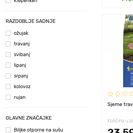
Kiepenkerl
RAZDOBLJE SADNJE
Posebnosti
ožujak
Visina biljke
travanj
svibanj
Razmak izm
biljaka
lipanj
Sunce, polu
srpanj
kolovoz
rujan
Sjeme trav
listopad
GLAVNE ZNAČAJKE
Količina u p
23.5
Biljke otporne na sušu