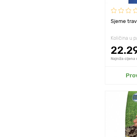
Sjeme trav
Količina u p
22.2
Najniža cijena
D
Pro
Posebnosti
Visina biljke
Razmak izm
biljaka