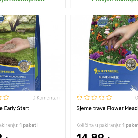
duga, upadljiva i
Posebnosti
duga
bogata cvatnja.
bog
10 - 20 cm
Visina biljke
eđu
5 х 5 cm
Razmak između
biljaka
sjena
sunce, polusjena
Sunce, polusjena
sunc
0 Komentari
0
e Early Start
Sjeme trave Flower Mea
akiranju:
1 paketi
Količina u pakiranju:
1 pake
9
14.89