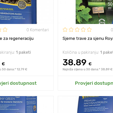
sjena
sunce, polusjena
Sunce, polusjena
sunc
0 Komentari
0
e za regeneraciju
Sjeme trave za sjenu Roy
akiranju:
1 paketi
Količina u pakiranju:
1 pake
38.89
€
€
u 30 dana:* 12.79 €
Najniža cijena u 30 dana:* 38.89 €
odaj u moj vrt
Dodaj u moj vr
vjeri dostupnost
Provjeri dostup
prekrasan travnjak
Posebnosti
duga
bez puno truda
bog