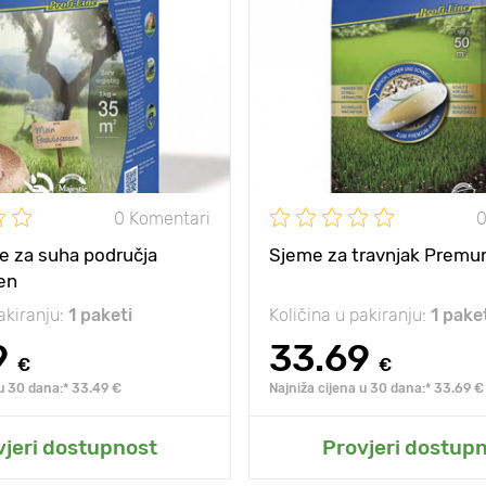
10 - 20 cm
Visina biljke
eđu
5 х 5 cm
Razmak između
biljaka
sjena
sunce, polusjena
Sunce, polusjena
sunc
0 Komentari
0
e za suha područja
Sjeme za travnjak Prem
en
akiranju:
1 paketi
Količina u pakiranju:
1 pake
9
33.69
€
€
 u 30 dana:* 33.49 €
Najniža cijena u 30 dana:* 33.69 €
odaj u moj vrt
Dodaj u moj vr
vjeri dostupnost
Provjeri dostup