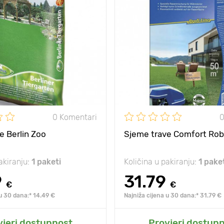
duga, upadljiva i
Posebnosti
duga
bogata cvatnja.
bog
10 - 20 cm
Visina biljke
eđu
5 х 5 cm
Razmak između
biljaka
sjena
sunce, polusjena
Sunce, polusjena
sunc
0 Komentari
0
e Berlin Zoo
Sjeme trave Comfort Ro
akiranju:
1 paketi
Količina u pakiranju:
1 pake
9
31.79
€
€
 u 30 dana:* 14.49 €
Najniža cijena u 30 dana:* 31.79 €
odaj u moj vrt
Dodaj u moj vr
vjeri dostupnost
Provjeri dostup