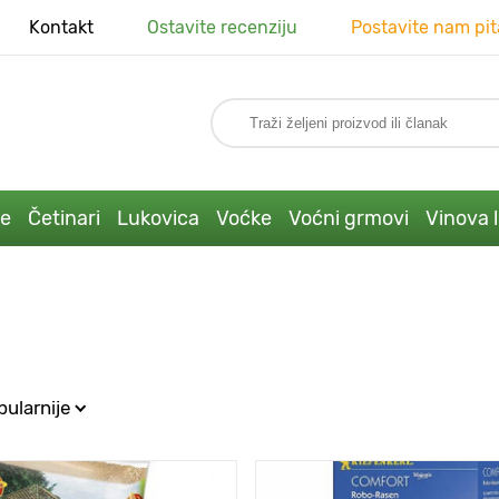
Kontakt
Ostavite recenziju
Postavite nam pit
ke
Četinari
Lukovica
Voćke
Voćni grmovi
Vinova 
ularnije