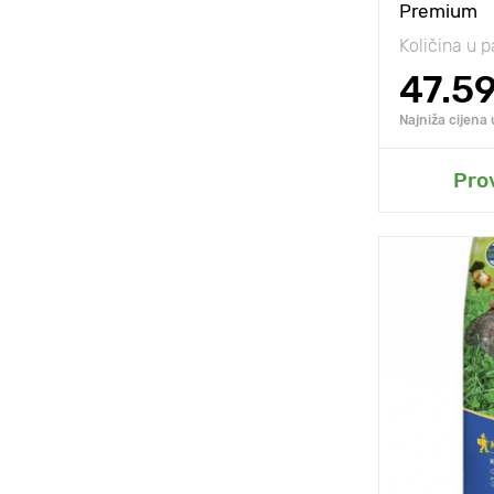
Premium
Količina u p
47.5
Najniža cijena
D
Pro
Posebnosti
Visina biljke
Razmak izm
biljaka
Sunce, polu