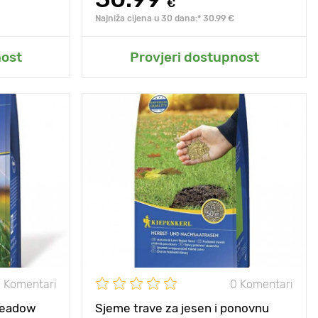
€
Najniža cijena u 30 dana:* 30.99 €
t
Dodaj u moj vrt
nost
Provjeri dostupnost
, upadljiva i
Posebnosti
duga, upadljiva i
ata cvatnja.
bogata cvatnja.
10 - 20 cm
Visina biljke
10 - 20 cm
5 х 5 cm
Razmak između
5 х 5 cm
biljaka
e, polusjena
Sunce, polusjena
sunce, polusjena
 Komentari
0 Komentari
Meadow
Sjeme trave za jesen i ponovnu