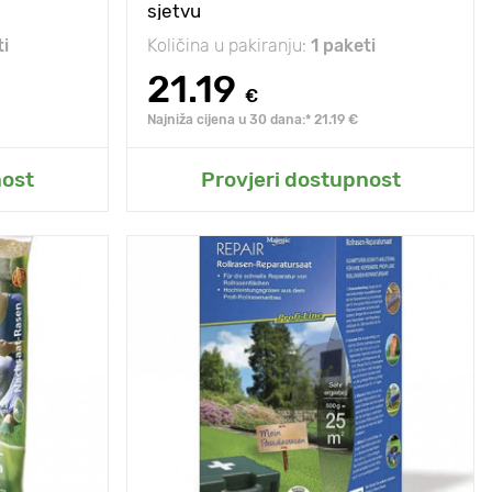
sjetvu
ti
Količina u pakiranju:
1 paketi
21.19
€
Najniža cijena u 30 dana:* 21.19 €
t
Dodaj u moj vrt
nost
Provjeri dostupnost
, upadljiva i
Posebnosti
duga, upadljiva i
ata cvatnja.
bogata cvatnja.
10 - 20 cm
Visina biljke
10 - 20 cm
5 х 5 cm
Razmak između
5 х 5 cm
biljaka
e, polusjena
Sunce, polusjena
sunce, polusjena