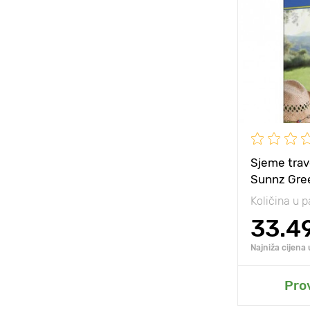
Visina biljke
Razmak izm
biljaka
Sunce, polu
Sjeme trav
Sunnz Gre
Količina u p
33.4
Najniža cijena
D
Pro