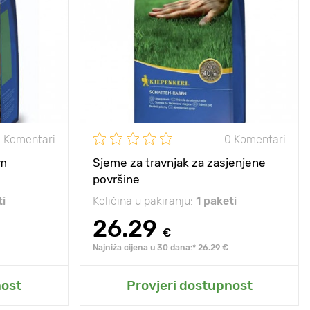
10 - 20 cm
Visina biljke
10 - 20 cm
5 х 5 cm
Razmak između
5 х 5 cm
biljaka
e, polusjena
Sunce, polusjena
sunce, polusjena
 Komentari
0 Komentari
um
Sjeme za travnjak za zasjenjene
površine
ti
Količina u pakiranju:
1 paketi
26.29
€
Najniža cijena u 30 dana:* 26.29 €
t
Dodaj u moj vrt
nost
Provjeri dostupnost