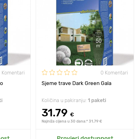
, upadljiva i
Posebnosti
duga, upadljiva i
ata cvatnja.
bogata cvatnja.
10 - 20 cm
Visina biljke
10 - 20 cm
5 х 5 cm
Razmak između
5 х 5 cm
biljaka
e, polusjena
Sunce, polusjena
sunce, polusjena
 Komentari
0 Komentari
bo
Sjeme trave Dark Green Gala
ti
Količina u pakiranju:
1 paketi
31.79
€
Najniža cijena u 30 dana:* 31.79 €
t
Dodaj u moj vrt
nost
Provjeri dostupnost