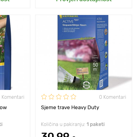
, upadljiva i
Posebnosti
duga, upadljiva i
ata cvatnja.
bogata cvatnja.
10 - 20 cm
Visina biljke
10 - 20 cm
5 х 5 cm
Razmak između
5 х 5 cm
biljaka
e, polusjena
Sunce, polusjena
sunce, polusjena
 Komentari
0 Komentari
dow
Sjeme trave Heavy Duty
ti
Količina u pakiranju:
1 paketi
30.99