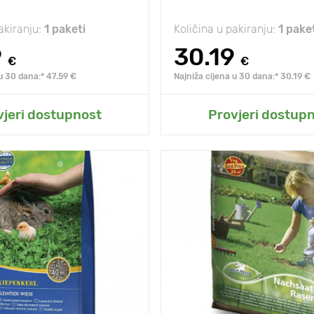
akiranju:
1 paketi
Količina u pakiranju:
1 pake
9
30.19
€
€
 u 30 dana:* 47.59 €
Najniža cijena u 30 dana:* 30.19 €
odaj u moj vrt
Dodaj u moj vr
vjeri dostupnost
Provjeri dostup
duga, upadljiva i
Posebnosti
duga
bogata cvatnja.
bog
10 - 20 cm
Visina biljke
eđu
5 х 5 cm
Razmak između
biljaka
sjena
sunce, polusjena
Sunce, polusjena
sunc