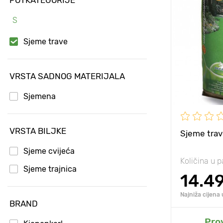
Posebnosti
S
Visina biljke
Sjeme trave
Razmak izm
biljaka
VRSTA SADNOG MATERIJALA
Sunce, polu
Sjemena
VRSTA BILJKE
Sjeme trav
Sjeme cvijeća
Količina u p
Sjeme trajnica
14.4
Najniža cijena
BRAND
D
Pro