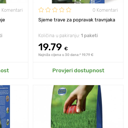
 Komentari
0 Komentari
nje
Sjeme trave za popravak travnjaka
ti
Količina u pakiranju:
1 paketi
19.79
€
Najniža cijena u 30 dana:* 19.79 €
t
Dodaj u moj vrt
nost
Provjeri dostupnost
, upadljiva i
Posebnosti
duga, upadljiva i
ata cvatnja.
bogata cvatnja.
10 - 20 cm
Visina biljke
10 - 20 cm
5 х 5 cm
Razmak između
5 х 5 cm
biljaka