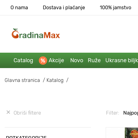
O nama
Dostava i plaćanje
100% jamstvo
Catalog
Akcije
Novo
Ruže
Ukrasne bilj
Glavna stranica
Katalog
Obriši filtere
Filter:
Najpop
POTKATEGORIJE