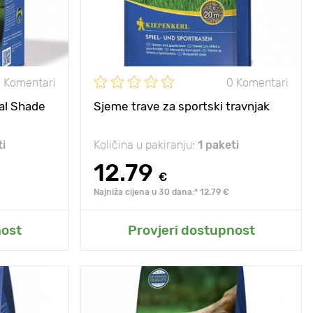
e, polusjena
Sunce, polusjena
sunce, polusjena
 Komentari
0 Komentari
al Shade
Sjeme trave za sportski travnjak
ti
Količina u pakiranju:
1 paketi
12.79
€
Najniža cijena u 30 dana:* 12.79 €
t
Dodaj u moj vrt
nost
Provjeri dostupnost
, upadljiva i
Posebnosti
duga, upadljiva i
ata cvatnja.
bogata cvatnja.