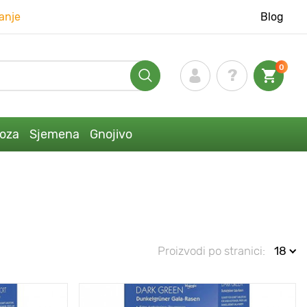
anje
Blog
0
loza
Sjemena
Gnojivo
Proizvodi po stranici:
18