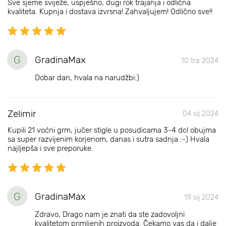
Sve sjeme sviježe, uspješno, dugi rok trajanja i odlična
kvaliteta. Kupnja i dostava izvrsna! Zahvaljujem! Odlično sve!!
G
GradinaMax
10 tra 2024
Dobar dan, hvala na narudžbi:)
Zelimir
04 sij 2024
Kupili 21 voćni grm, jučer stigle u posudicama 3-4 dcl obujma
sa super razvijenim korjenom, danas i sutra sadnja :-) Hvala
najljepša i sve preporuke.
G
GradinaMax
19 sij 2024
Zdravo, Drago nam je znati da ste zadovoljni
kvalitetom primljenih proizvoda. Čekamo vas da i dalje