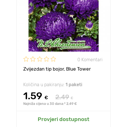
0 Komentari
Zvijezdan tip bojor, Blue Tower
Količina u pakiranju:
1 paketi
1.59
2.49
€
€
Najniža cijena u 30 dana:* 2.49 €
Provjeri dostupnost