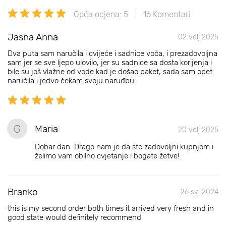
Opća ocjena: 5
16 Komentari
Jasna Anna
02 velj 2025
Dva puta sam naručila i cvijeće i sadnice voća, i prezadovoljna
sam jer se sve ljepo ulovilo, jer su sadnice sa dosta korijenja i
bile su još vlažne od vode kad je došao paket, sada sam opet
naručila i jedvo čekam svoju naruđbu
G
Maria
20 velj 2025
Dobar dan. Drago nam je da ste zadovoljni kupnjom i
želimo vam obilno cvjetanje i bogate žetve!
Branko
26 svi 2024
this is my second order both times it arrived very fresh and in
good state would definitely recommend