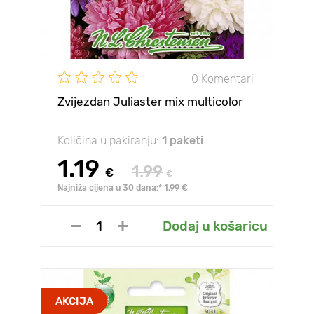
0 Komentari
Zvijezdan Juliaster mix multicolor
Količina u pakiranju:
1 paketi
1.19
1.99
€
€
Najniža cijena u 30 dana:* 1.99 €
Dodaj u košaricu
AKCIJA