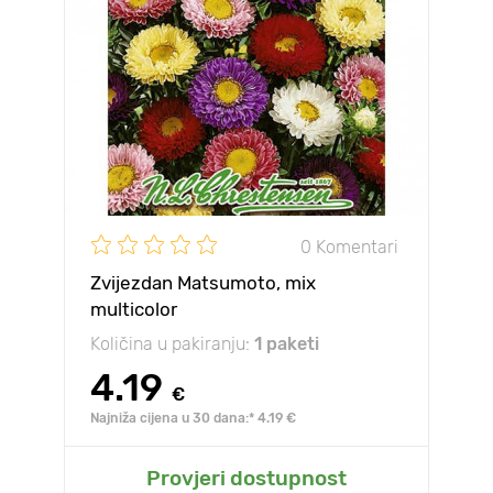
0 Komentari
Zvijezdan Matsumoto, mix
multicolor
Količina u pakiranju:
1 paketi
4.19
€
Najniža cijena u 30 dana:* 4.19 €
Provjeri dostupnost