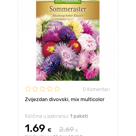
0 Komentari
Zvijezdan divovski, mix multicolor
Količina u pakiranju:
1 paketi
1.69
2.69
€
€