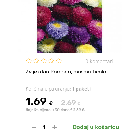
0 Komentari
Zvijezdan Pompon, mix multicolor
Količina u pakiranju:
1 paketi
1.69
2.69
€
€
Najniža cijena u 30 dana:* 2.69 €
Dodaj u košaricu