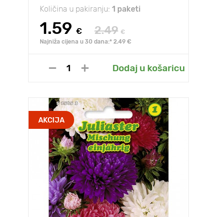
Količina u pakiranju:
1 paketi
1.59
2.49
€
€
Najniža cijena u 30 dana:* 2.49 €
Dodaj u košaricu
AKCIJA