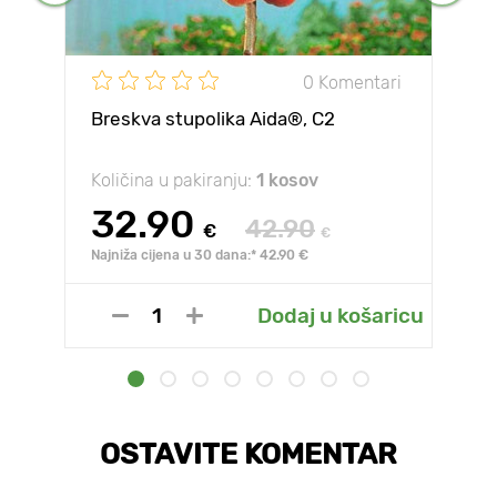
0 Komentari
Breskva stupolika Aida®, C2
Količina u pakiranju:
1 kosov
32.90
42.90
€
€
Najniža cijena u 30 dana:* 42.90 €
Dodaj u košaricu
OSTAVITE KOMENTAR