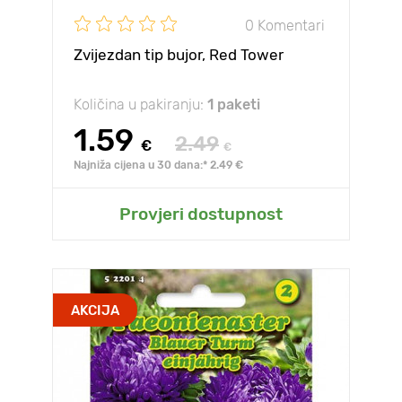
0 Komentari
Zvijezdan tip bujor, Red Tower
Količina u pakiranju:
1 paketi
1.59
2.49
€
€
Najniža cijena u 30 dana:* 2.49 €
Provjeri dostupnost
AKCIJA