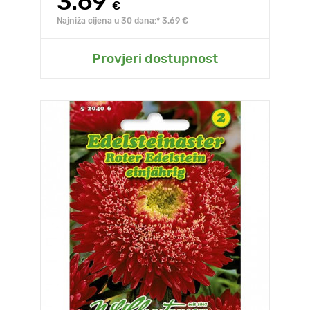
3.69
€
Najniža cijena u 30 dana:* 3.69 €
Provjeri dostupnost