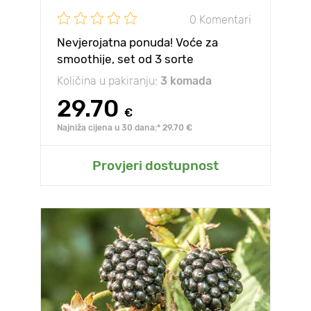
0 Komentari
Nevjerojatna ponuda! Voće za
smoothije, set od 3 sorte
Količina u pakiranju:
3 komada
29.70
€
Najniža cijena u 30 dana:* 29.70 €
Provjeri dostupnost