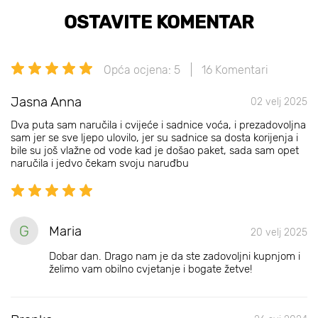
OSTAVITE KOMENTAR
Opća ocjena: 5
16 Komentari
Jasna Anna
02 velj 2025
Dva puta sam naručila i cvijeće i sadnice voća, i prezadovoljna
sam jer se sve ljepo ulovilo, jer su sadnice sa dosta korijenja i
bile su još vlažne od vode kad je došao paket, sada sam opet
naručila i jedvo čekam svoju naruđbu
G
Maria
20 velj 2025
Dobar dan. Drago nam je da ste zadovoljni kupnjom i
želimo vam obilno cvjetanje i bogate žetve!