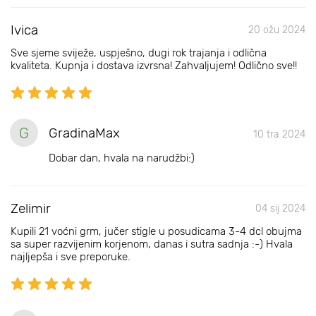
Ivica
20 ožu 2024
Sve sjeme sviježe, uspješno, dugi rok trajanja i odlična
kvaliteta. Kupnja i dostava izvrsna! Zahvaljujem! Odlično sve!!
G
GradinaMax
10 tra 2024
Dobar dan, hvala na narudžbi:)
Zelimir
04 sij 2024
Kupili 21 voćni grm, jučer stigle u posudicama 3-4 dcl obujma
sa super razvijenim korjenom, danas i sutra sadnja :-) Hvala
najljepša i sve preporuke.