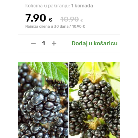
Količina u pakiranju:
1 komada
7.90
10.90
€
€
Najniža cijena u 30 dana:* 10.90 €
Dodaj u košaricu