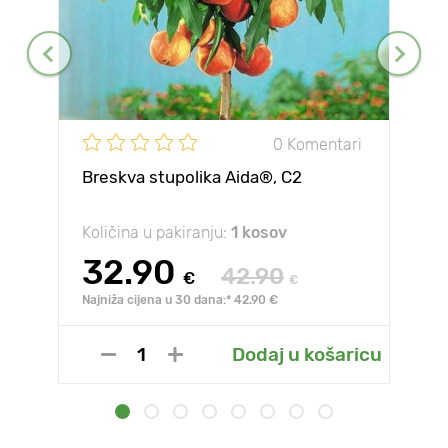
0 Komentari
Breskva stupolika Aida®, C2
Količina u pakiranju:
1 kosov
32.90
42.90
€
€
Najniža cijena u 30 dana:* 42.90 €
Dodaj u košaricu