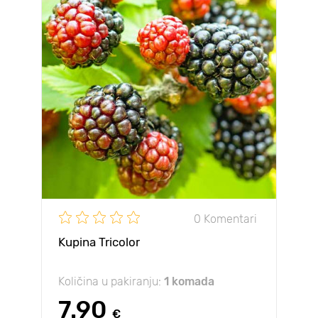
0 Komentari
Kupina Tricolor
Količina u pakiranju:
1 komada
7.90
€