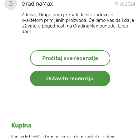
G
GradinaMax
19 sij 2024
Zdravo, Drago nam je znati da ste zadovoljni
kvalitetom primljenih proizvoda. Čekamo vas da i dalje
uživate u pogodnostima GradinaMax ponude. Lijep
dan!
Pročitaj sve recenzije
Ostavite recenziju
Kupina
Kupina je bobičasti grm koji se vjerojatno nalazi u svakom