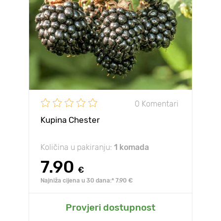
0 Komentari
Kupina Chester
Količina u pakiranju:
1 komada
7.90
€
Najniža cijena u 30 dana:* 7.90 €
Provjeri dostupnost