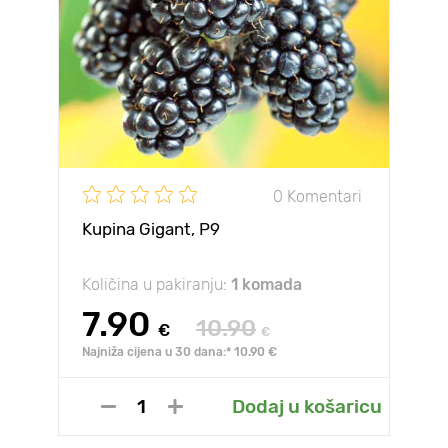
0 Komentari
Kupina Gigant, Р9
Količina u pakiranju:
1 komada
7.90
10.90
€
€
Najniža cijena u 30 dana:* 10.90 €
Dodaj u košaricu