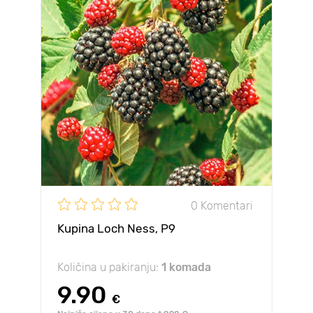
0 Komentari
Kupina Loch Ness, Р9
Količina u pakiranju:
1 komada
9.90
€