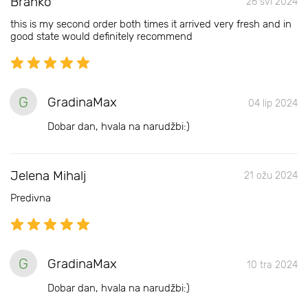
Branko
26 svi 2024
this is my second order both times it arrived very fresh and in
good state would definitely recommend
G
GradinaMax
04 lip 2024
Dobar dan, hvala na narudžbi:)
Jelena Mihalj
21 ožu 2024
Predivna
G
GradinaMax
10 tra 2024
Dobar dan, hvala na narudžbi:)