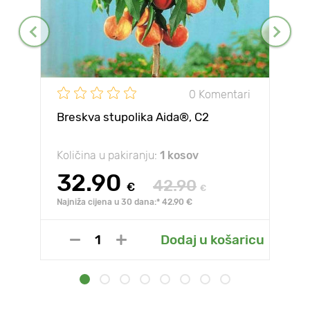
0 Komentari
Breskva stupolika Aida®, C2
Količina u pakiranju:
1 kosov
32.90
42.90
€
€
Najniža cijena u 30 dana:* 42.90 €
Dodaj u košaricu