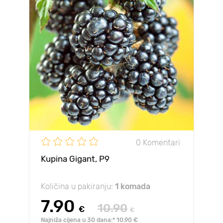
0 Komentari
Kupina Gigant, Р9
Količina u pakiranju:
1 komada
7.90
10.90
€
€
Najniža cijena u 30 dana:* 10.90 €