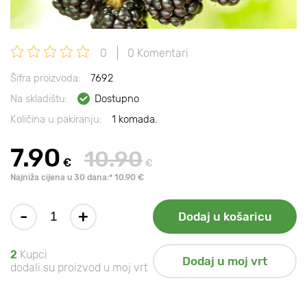
0
0 Komentari
Šifra proizvoda:
7692
Na skladištu:
Dostupno
Količina u pakiranju:
1 komada.
7.90
10.90
€
€
Najniža cijena u 30 dana:* 10.90 €
-
+
Dodaj u košaricu
2
Kupci
Dodaj u moj vrt
dodali su proizvod u moj vrt