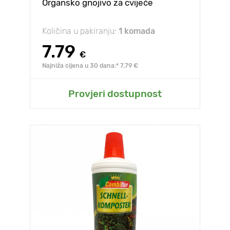
Organsko gnojivo za cvijeće
Količina u pakiranju:
1 komada
7.79
€
Najniža cijena u 30 dana:* 7.79 €
Provjeri dostupnost