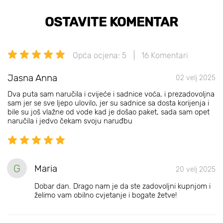
OSTAVITE KOMENTAR
Opća ocjena: 5
16 Komentari
Jasna Anna
02 velj 2025
Dva puta sam naručila i cvijeće i sadnice voća, i prezadovoljna
sam jer se sve ljepo ulovilo, jer su sadnice sa dosta korijenja i
bile su još vlažne od vode kad je došao paket, sada sam opet
naručila i jedvo čekam svoju naruđbu
G
Maria
20 velj 2025
Dobar dan. Drago nam je da ste zadovoljni kupnjom i
želimo vam obilno cvjetanje i bogate žetve!