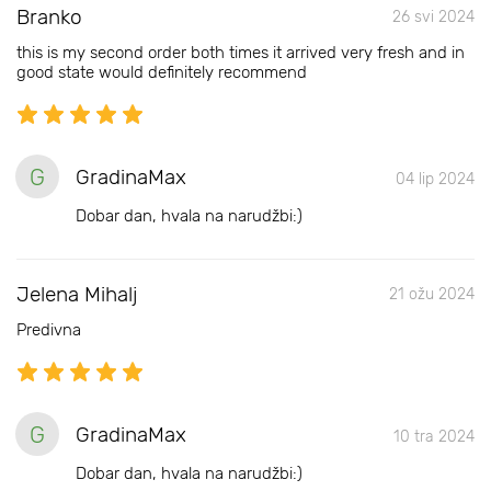
Branko
26 svi 2024
this is my second order both times it arrived very fresh and in
good state would definitely recommend
G
GradinaMax
04 lip 2024
Dobar dan, hvala na narudžbi:)
Jelena Mihalj
21 ožu 2024
Predivna
G
GradinaMax
10 tra 2024
Dobar dan, hvala na narudžbi:)