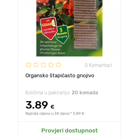
0 Komentari
Organsko štapićasto gnojivo
Količina u pakiranju:
20 komada
3.89
€
Najniža cijena u 30 dana:* 3.89 €
Provjeri dostupnost