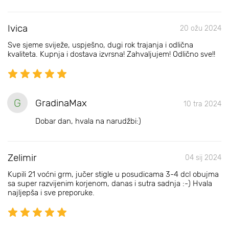
Ivica
20 ožu 2024
Sve sjeme sviježe, uspješno, dugi rok trajanja i odlična
kvaliteta. Kupnja i dostava izvrsna! Zahvaljujem! Odlično sve!!
G
GradinaMax
10 tra 2024
Dobar dan, hvala na narudžbi:)
Zelimir
04 sij 2024
Kupili 21 voćni grm, jučer stigle u posudicama 3-4 dcl obujma
sa super razvijenim korjenom, danas i sutra sadnja :-) Hvala
najljepša i sve preporuke.