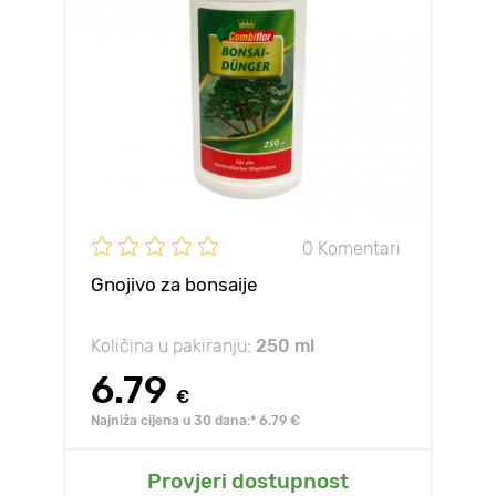
0 Komentari
Gnojivo za bonsaije
Količina u pakiranju:
250 ml
6.79
€
Najniža cijena u 30 dana:* 6.79 €
Provjeri dostupnost