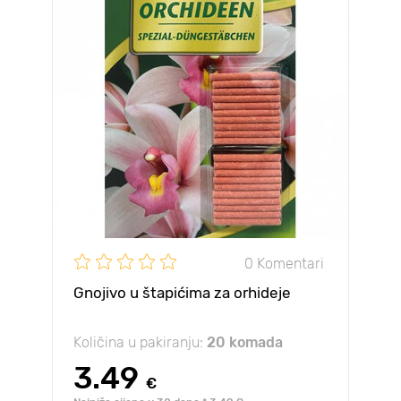
0 Komentari
Gnojivo u štapićima za orhideje
Količina u pakiranju:
20 komada
3.49
€