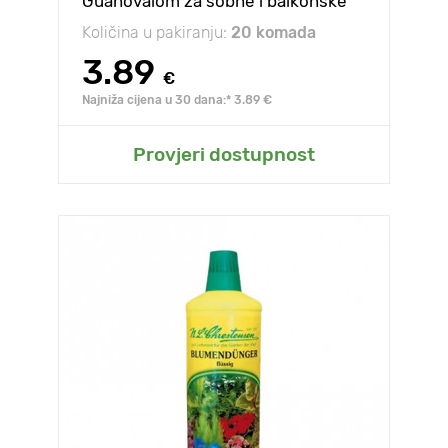
Guanovalom za sobne i balkonske
biljke
Količina u pakiranju:
20 komada
3.89
€
Najniža cijena u 30 dana:* 3.89 €
Provjeri dostupnost