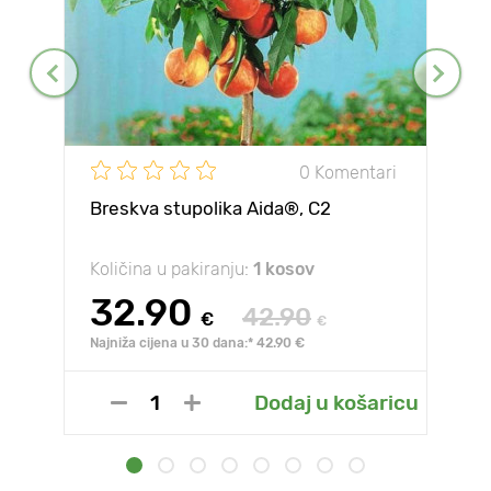
0 Komentari
Breskva stupolika Aida®, C2
Količina u pakiranju:
1 kosov
32.90
42.90
€
€
Najniža cijena u 30 dana:* 42.90 €
Dodaj u košaricu