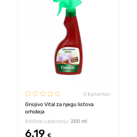
0 Komentari
Gnojivo Vital za njegu listova
orhideja
Količina u pakiranju:
250 ml
6.19
€