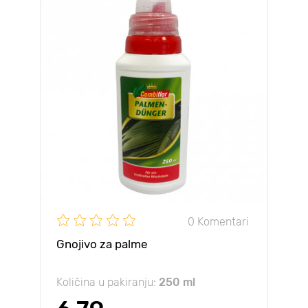
0 Komentari
Gnojivo za palme
Količina u pakiranju:
250 ml