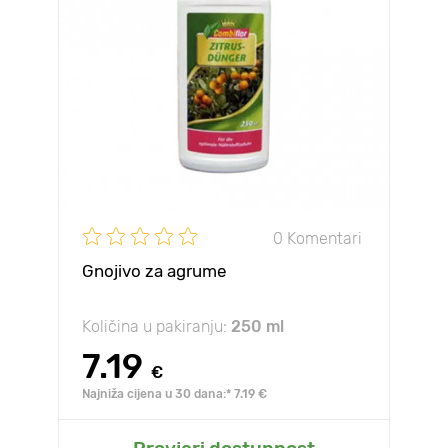
0 Komentari
Gnojivo za agrume
Količina u pakiranju:
250 ml
7.19
€
Najniža cijena u 30 dana:* 7.19 €