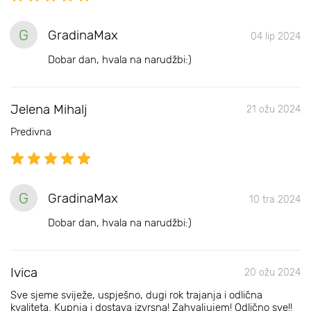
G
GradinaMax
04 lip 2024
Dobar dan, hvala na narudžbi:)
Jelena Mihalj
21 ožu 2024
Predivna
G
GradinaMax
10 tra 2024
Dobar dan, hvala na narudžbi:)
Ivica
20 ožu 2024
Sve sjeme sviježe, uspješno, dugi rok trajanja i odlična
kvaliteta. Kupnja i dostava izvrsna! Zahvaljujem! Odlično sve!!