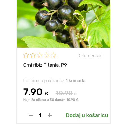
0 Komentari
Crni ribiz Titania, Р9
Količina u pakiranju:
1 komada
7.90
10.90
€
€
Najniža cijena u 30 dana:* 10.90 €
Dodaj u košaricu