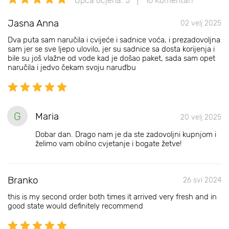
Opća ocjena: 5
16 Komentari
Jasna Anna
02 velj 2025
Dva puta sam naručila i cvijeće i sadnice voća, i prezadovoljna
sam jer se sve ljepo ulovilo, jer su sadnice sa dosta korijenja i
bile su još vlažne od vode kad je došao paket, sada sam opet
naručila i jedvo čekam svoju naruđbu
G
Maria
20 velj 2025
Dobar dan. Drago nam je da ste zadovoljni kupnjom i
želimo vam obilno cvjetanje i bogate žetve!
Branko
26 svi 2024
this is my second order both times it arrived very fresh and in
good state would definitely recommend