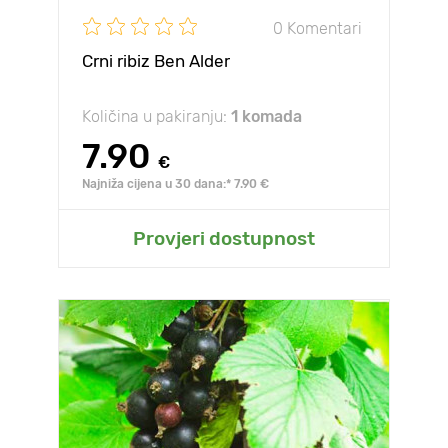
0 Komentari
Crni ribiz Ben Alder
Količina u pakiranju:
1 komada
7.90
€
Najniža cijena u 30 dana:* 7.90 €
Provjeri dostupnost