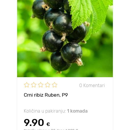
0 Komentari
Crni ribiz Ruben, Р9
Količina u pakiranju:
1 komada
9.90
€