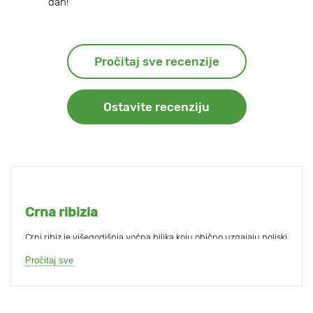
dan!
Pročitaj sve recenzije
Ostavite recenziju
Crna ribizla
Crni ribiz je višegodišnja voćna biljka koju obično uzgajaju poljski
vrtlari. Zasluženo je popularan kao i
ogrozd
ili
malina
.
Pročitaj sve
Biljka je nizak (1,5 m), raširen grm s tamnozelenim lišćem. Na
dugim grozdovima sazrijevaju velike, okrugle, crne bobice jakog
sjaja. Ovisno o sorti, voće može biti slatko, trpko ili kiselo.