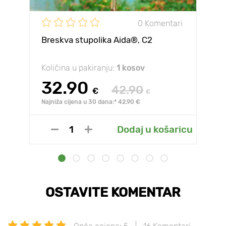
0 Komentari
Breskva stupolika Aida®, C2
Količina u pakiranju:
1 kosov
32.90
42.90
€
€
Najniža cijena u 30 dana:* 42.90 €
Dodaj u košaricu
OSTAVITE KOMENTAR