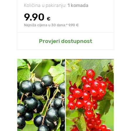
Količina u pakiranju:
1 komada
9.90
€
Najniža cijena u 30 dana:* 9.90 €
Provjeri dostupnost