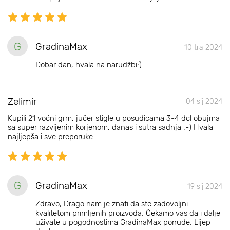
G
GradinaMax
10 tra 2024
Dobar dan, hvala na narudžbi:)
Zelimir
04 sij 2024
Kupili 21 voćni grm, jučer stigle u posudicama 3-4 dcl obujma
sa super razvijenim korjenom, danas i sutra sadnja :-) Hvala
najljepša i sve preporuke.
G
GradinaMax
19 sij 2024
Zdravo, Drago nam je znati da ste zadovoljni
kvalitetom primljenih proizvoda. Čekamo vas da i dalje
uživate u pogodnostima GradinaMax ponude. Lijep