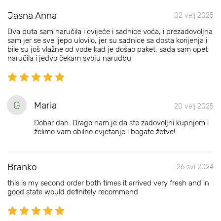
Jasna Anna
02 velj 2025
Dva puta sam naručila i cvijeće i sadnice voća, i prezadovoljna
sam jer se sve ljepo ulovilo, jer su sadnice sa dosta korijenja i
bile su još vlažne od vode kad je došao paket, sada sam opet
naručila i jedvo čekam svoju naruđbu
G
Maria
20 velj 2025
Dobar dan. Drago nam je da ste zadovoljni kupnjom i
želimo vam obilno cvjetanje i bogate žetve!
Branko
26 svi 2024
this is my second order both times it arrived very fresh and in
good state would definitely recommend