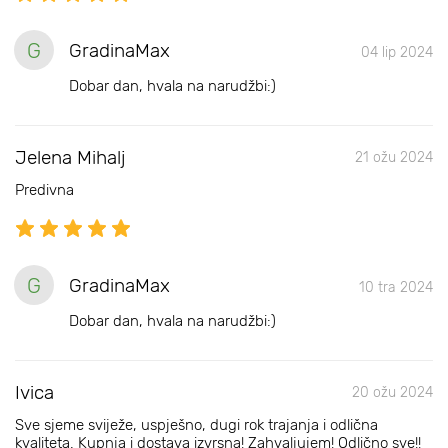
G
GradinaMax
04 lip 2024
Dobar dan, hvala na narudžbi:)
Jelena Mihalj
21 ožu 2024
Predivna
G
GradinaMax
10 tra 2024
Dobar dan, hvala na narudžbi:)
Ivica
20 ožu 2024
Sve sjeme sviježe, uspješno, dugi rok trajanja i odlična
kvaliteta. Kupnja i dostava izvrsna! Zahvaljujem! Odlično sve!!