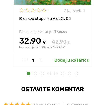
0 Komentari
Breskva stupolika Aida®, C2
Količina u pakiranju:
1 kosov
32.90
42.90
€
€
Najniža cijena u 30 dana:* 42.90 €
Dodaj u košaricu
OSTAVITE KOMENTAR