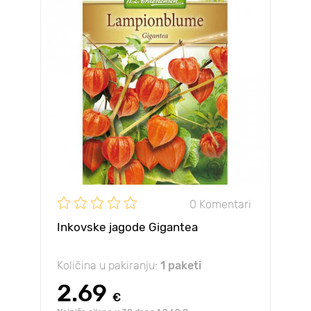
0 Komentari
Inkovske jagode Gigantea
Količina u pakiranju:
1 paketi
2.69
€