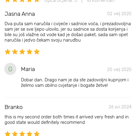
Opća ocjena: 5
16 Komentari
Jasna Anna
02 velj 2025
Dva puta sam naručila i cvijeće i sadnice voća, i prezadovoljna
sam jer se sve ljepo ulovilo, jer su sadnice sa dosta korijenja i
bile su još vlažne od vode kad je došao paket, sada sam opet
naručila i jedvo čekam svoju naruđbu
G
Maria
20 velj 2025
Dobar dan. Drago nam je da ste zadovoljni kupnjom i
želimo vam obilno cvjetanje i bogate žetve!
Branko
26 svi 2024
this is my second order both times it arrived very fresh and in
good state would definitely recommend