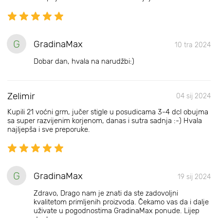
G
GradinaMax
10 tra 2024
Dobar dan, hvala na narudžbi:)
Zelimir
04 sij 2024
Kupili 21 voćni grm, jučer stigle u posudicama 3-4 dcl obujma
sa super razvijenim korjenom, danas i sutra sadnja :-) Hvala
najljepša i sve preporuke.
G
GradinaMax
19 sij 2024
Zdravo, Drago nam je znati da ste zadovoljni
kvalitetom primljenih proizvoda. Čekamo vas da i dalje
uživate u pogodnostima GradinaMax ponude. Lijep