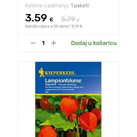
Količina u pakiranju:
1 paketi
3.59
5.79
€
€
Najniža cijena u 30 dana:* 5.79 €
Dodaj u košaricu