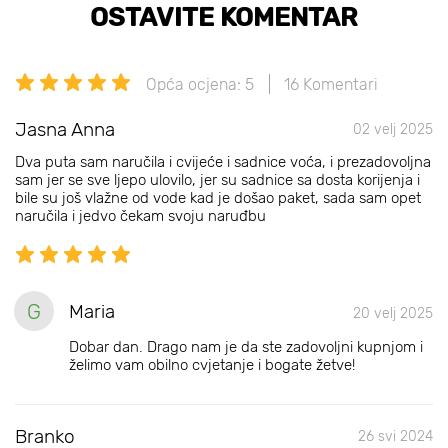
OSTAVITE KOMENTAR
Opća ocjena: 5
16 Komentari
Jasna Anna
02 velj 2025
Dva puta sam naručila i cvijeće i sadnice voća, i prezadovoljna
sam jer se sve ljepo ulovilo, jer su sadnice sa dosta korijenja i
bile su još vlažne od vode kad je došao paket, sada sam opet
naručila i jedvo čekam svoju naruđbu
G
Maria
20 velj 2025
Dobar dan. Drago nam je da ste zadovoljni kupnjom i
želimo vam obilno cvjetanje i bogate žetve!
Branko
26 svi 2024