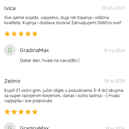
Ivica
20 ožu 2024
Sve sjeme sviježe, uspješno, dugi rok trajanja i odlična
kvaliteta. Kupnja i dostava izvrsna! Zahvaljujem! Odlično sve!!
G
GradinaMax
10 tra 2024
Dobar dan, hvala na narudžbi:)
Zelimir
04 sij 2024
Kupili 21 voćni grm, jučer stigle u posudicama 3-4 dcl obujma
sa super razvijenim korjenom, danas i sutra sadnja :-) Hvala
najljepša i sve preporuke.
G
GradinaMax
19 sij 2024