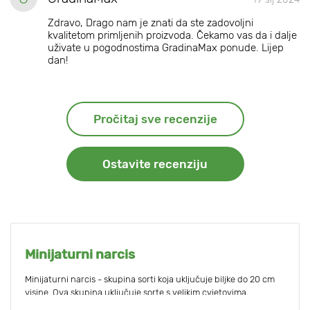
Zdravo, Drago nam je znati da ste zadovoljni
kvalitetom primljenih proizvoda. Čekamo vas da i dalje
uživate u pogodnostima GradinaMax ponude. Lijep
dan!
Pročitaj sve recenzije
Ostavite recenziju
Minijaturni narcis
Minijaturni narcis - skupina sorti koja uključuje biljke do 20 cm
visine. Ova skupina uključuje sorte s velikim cvjetovima,
dvocvjetnim i višecvjetnim sortama koje se ističu svojom