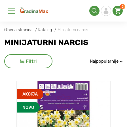
0
Glavna stranica
Katalog
Minijaturni narcis
MINIJATURNI NARCIS
Filtri
Najpopularnije
AKCIJA
NOVO