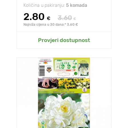
Količina u pakiranju:
5 komada
2.80
3.60
€
€
Najniža cijena u 30 dana:* 3.60 €
Provjeri dostupnost