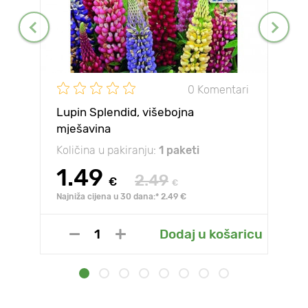
0 Komentari
Lupin Splendid, višebojna
mješavina
Količina u pakiranju:
1 paketi
1.49
2.49
€
€
Najniža cijena u 30 dana:* 2.49 €
Dodaj u košaricu