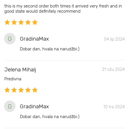
this is my second order both times it arrived very fresh and in
good state would definitely recommend
G
GradinaMax
04 lip 2024
Dobar dan, hvala na narudžbi:)
Jelena Mihalj
21 ožu 2024
Predivna
G
GradinaMax
10 tra 2024
Dobar dan, hvala na narudžbi:)