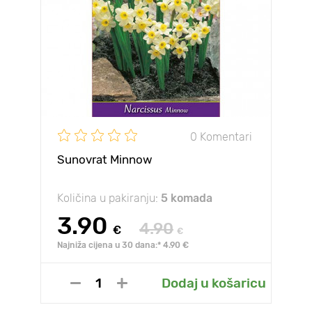
0 Komentari
Sunovrat Minnow
Količina u pakiranju:
5 komada
3.90
4.90
€
€
Najniža cijena u 30 dana:* 4.90 €
Dodaj u košaricu