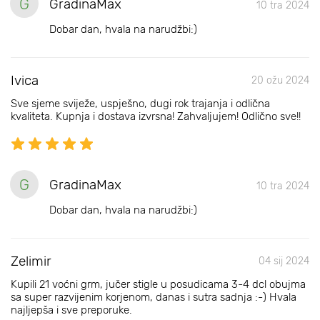
G
GradinaMax
10 tra 2024
Dobar dan, hvala na narudžbi:)
Ivica
20 ožu 2024
Sve sjeme sviježe, uspješno, dugi rok trajanja i odlična
kvaliteta. Kupnja i dostava izvrsna! Zahvaljujem! Odlično sve!!
G
GradinaMax
10 tra 2024
Dobar dan, hvala na narudžbi:)
Zelimir
04 sij 2024
Kupili 21 voćni grm, jučer stigle u posudicama 3-4 dcl obujma
sa super razvijenim korjenom, danas i sutra sadnja :-) Hvala
najljepša i sve preporuke.