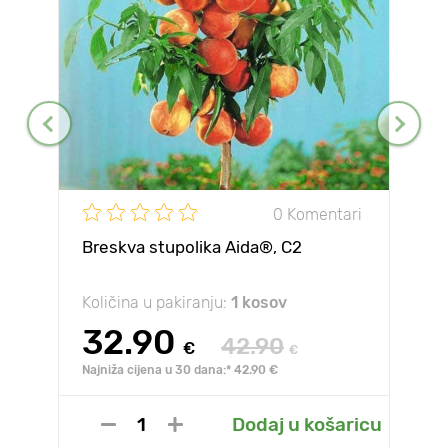
0 Komentari
Breskva stupolika Aida®, C2
Količina u pakiranju:
1 kosov
32.90
42.90
€
€
Najniža cijena u 30 dana:* 42.90 €
Dodaj u košaricu