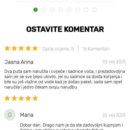
OSTAVITE KOMENTAR
Opća ocjena: 5
16 Komentari
Jasna Anna
02 velj 2025
Dva puta sam naručila i cvijeće i sadnice voća, i prezadovoljna
sam jer se sve ljepo ulovilo, jer su sadnice sa dosta korijenja i
bile su još vlažne od vode kad je došao paket, sada sam opet
naručila i jedvo čekam svoju naruđbu
G
Maria
20 velj 2025
Dobar dan. Drago nam je da ste zadovoljni kupnjom i