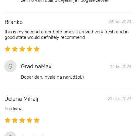
želimo vam obilno cvjetanje i bogate žetve!
Branko
26 svi 2024
this is my second order both times it arrived very fresh and in
good state would definitely recommend
G
GradinaMax
04 lip 2024
Dobar dan, hvala na narudžbi:)
Jelena Mihalj
21 ožu 2024
Predivna