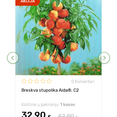
AKCIJA
0 Komentari
Breskva stupolika Aida®, C2
Količina u pakiranju:
1 kosov
32.90
42.90
€