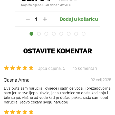
€
Najniža cijena u 30 dana:* 42.90 €
Dodaj u košaricu
OSTAVITE KOMENTAR
Opća ocjena: 5
16 Komentari
Jasna Anna
02 velj 2025
Dva puta sam naručila i cvijeće i sadnice voća, i prezadovoljna
sam jer se sve ljepo ulovilo, jer su sadnice sa dosta korijenja i
bile su još vlažne od vode kad je došao paket, sada sam opet
naručila i jedvo čekam svoju naruđbu