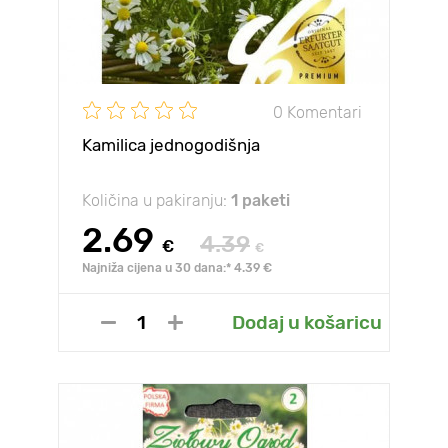
0 Komentari
Kamilica jednogodišnja
Količina u pakiranju:
1 paketi
2.69
4.39
€
€
Najniža cijena u 30 dana:* 4.39 €
Dodaj u košaricu