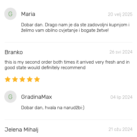
G
Maria
20 velj 2025
Dobar dan. Drago nam je da ste zadovoljni kupnjom i
želimo vam obilno cvjetanje i bogate žetve!
Branko
26 svi 2024
this is my second order both times it arrived very fresh and in
good state would definitely recommend
G
GradinaMax
04 lip 2024
Dobar dan, hvala na narudžbi:)
Jelena Mihalj
21 ožu 2024