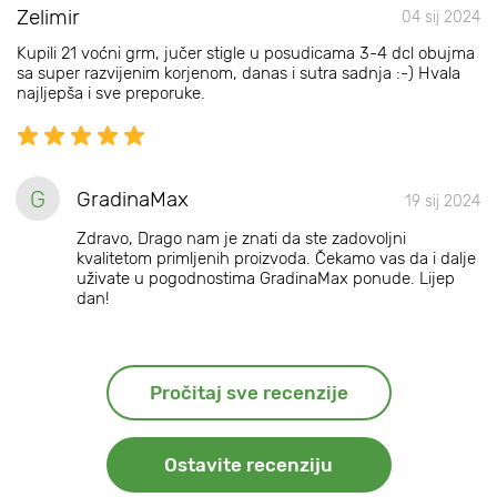
Zelimir
04 sij 2024
Kupili 21 voćni grm, jučer stigle u posudicama 3-4 dcl obujma
sa super razvijenim korjenom, danas i sutra sadnja :-) Hvala
najljepša i sve preporuke.
G
GradinaMax
19 sij 2024
Zdravo, Drago nam je znati da ste zadovoljni
kvalitetom primljenih proizvoda. Čekamo vas da i dalje
uživate u pogodnostima GradinaMax ponude. Lijep
dan!
Pročitaj sve recenzije
Ostavite recenziju