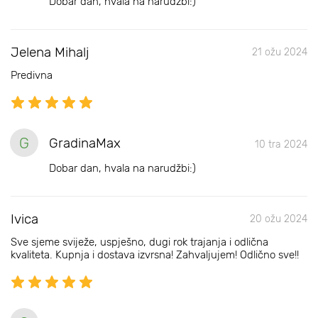
Dobar dan, hvala na narudžbi:)
Jelena Mihalj
21 ožu 2024
Predivna
G
GradinaMax
10 tra 2024
Dobar dan, hvala na narudžbi:)
Ivica
20 ožu 2024
Sve sjeme sviježe, uspješno, dugi rok trajanja i odlična
kvaliteta. Kupnja i dostava izvrsna! Zahvaljujem! Odlično sve!!