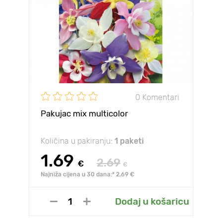
0 Komentari
Pakujac mix multicolor
Količina u pakiranju:
1 paketi
1.69
2.69
€
€
Najniža cijena u 30 dana:* 2.69 €
Dodaj u košaricu