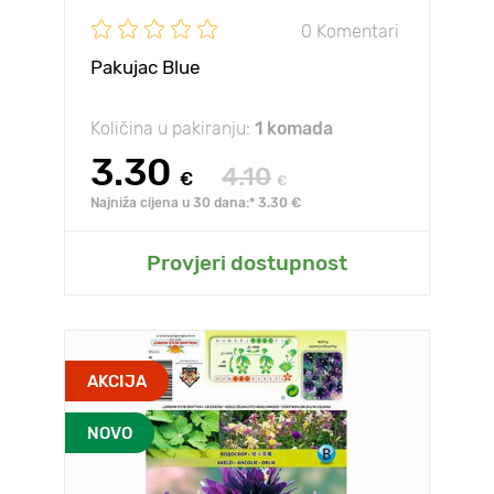
0 Komentari
Pakujac Blue
Količina u pakiranju:
1 komada
3.30
4.10
€
€
Najniža cijena u 30 dana:* 3.30 €
Provjeri dostupnost
AKCIJA
NOVO