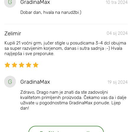
G
GradinaMax
10 tra 2024
Dobar dan, hvala na narudžbi:)
Zelimir
04 sij 2024
Kupili 21 voćni grm, jučer stigle u posudicama 3-4 dcl obujma
sa super razvijenim korjenom, danas i sutra sadnja :-) Hvala
najljepša i sve preporuke.
G
GradinaMax
19 sij 2024
Zdravo, Drago nam je znati da ste zadovoljni
kvalitetom primljenih proizvoda. Čekamo vas da i dalje
uživate u pogodnostima GradinaMax ponude. Lijep
dan!