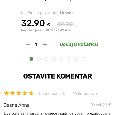
Količina u pakiranju:
1 kosov
32.90
42.90
€
€
Najniža cijena u 30 dana:* 42.90 €
Dodaj u košaricu
OSTAVITE KOMENTAR
Opća ocjena: 5
16 Komentari
Jasna Anna
02 velj 2025
Dva puta sam naručila i cvijeće i sadnice voća, i prezadovoljna