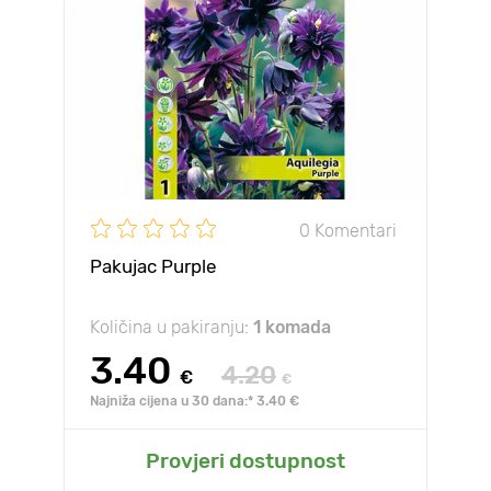
0 Komentari
Pakujac Purple
Količina u pakiranju:
1 komada
3.40
4.20
€
€
Najniža cijena u 30 dana:* 3.40 €
Provjeri dostupnost