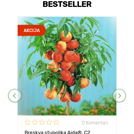
BESTSELLER
AKCIJA
0 Komentari
Breskva stupolika Aida®, C2