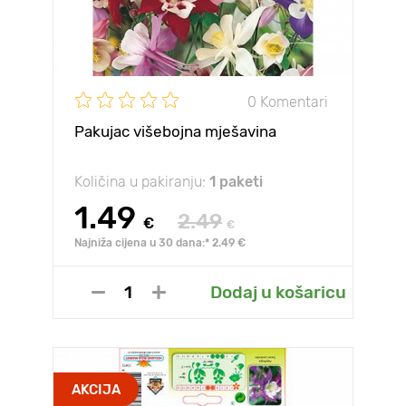
0 Komentari
Pakujac višebojna mješavina
Količina u pakiranju:
1 paketi
1.49
2.49
€
€
Najniža cijena u 30 dana:* 2.49 €
Dodaj u košaricu
AKCIJA