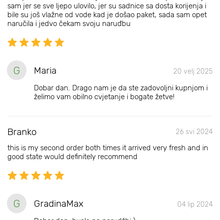
sam jer se sve ljepo ulovilo, jer su sadnice sa dosta korijenja i
bile su još vlažne od vode kad je došao paket, sada sam opet
naručila i jedvo čekam svoju naruđbu
G
Maria
20 velj 2025
Dobar dan. Drago nam je da ste zadovoljni kupnjom i
želimo vam obilno cvjetanje i bogate žetve!
Branko
26 svi 2024
this is my second order both times it arrived very fresh and in
good state would definitely recommend
G
GradinaMax
04 lip 2024