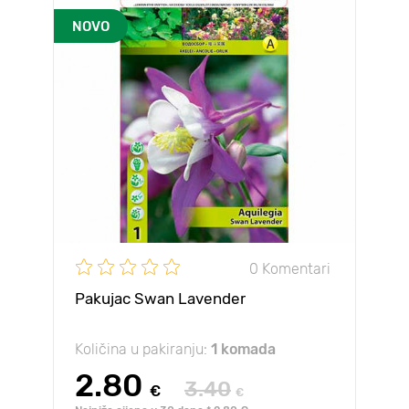
NOVO
0 Komentari
Pakujac Swan Lavender
Količina u pakiranju:
1 komada
2.80
3.40
€
€