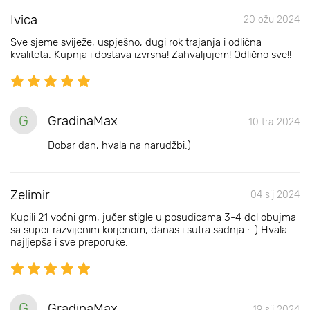
Ivica
20 ožu 2024
Sve sjeme sviježe, uspješno, dugi rok trajanja i odlična
kvaliteta. Kupnja i dostava izvrsna! Zahvaljujem! Odlično sve!!
G
GradinaMax
10 tra 2024
Dobar dan, hvala na narudžbi:)
Zelimir
04 sij 2024
Kupili 21 voćni grm, jučer stigle u posudicama 3-4 dcl obujma
sa super razvijenim korjenom, danas i sutra sadnja :-) Hvala
najljepša i sve preporuke.
G
GradinaMax
19 sij 2024