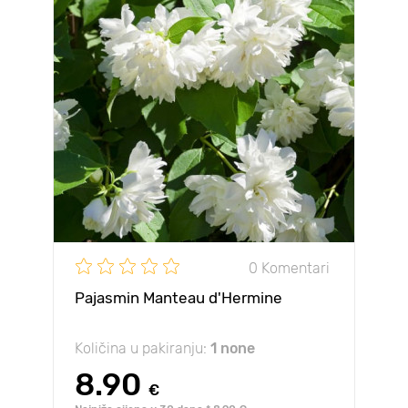
0 Komentari
Pajasmin Manteau d'Hermine
Količina u pakiranju:
1 none
8.90
€