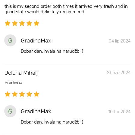
this is my second order both times it arrived very fresh and in
good state would definitely recommend
G
GradinaMax
04 lip 2024
Dobar dan, hvala na narudžbi:)
Jelena Mihalj
21 ožu 2024
Predivna
G
GradinaMax
10 tra 2024
Dobar dan, hvala na narudžbi:)