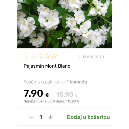
0 Komentari
Pajasmin Mont Blanc
Količina u pakiranju:
1 komada
7.90
15.90
€
€
Najniža cijena u 30 dana:* 15.90 €
Dodaj u košaricu