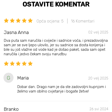
OSTAVITE KOMENTAR
Opća ocjena: 5
16 Komentari
Jasna Anna
02 velj 2025
Dva puta sam naručila i cvijeće i sadnice voća, i prezadovoljna
sam jer se sve ljepo ulovilo, jer su sadnice sa dosta korijenja i
bile su još vlažne od vode kad je došao paket, sada sam opet
naručila i jedvo čekam svoju naruđbu
G
Maria
20 velj 2025
Dobar dan. Drago nam je da ste zadovoljni kupnjom i
želimo vam obilno cvjetanje i bogate žetve!
Branko
26 svi 2024