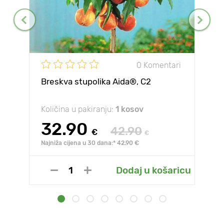
0 Komentari
Breskva stupolika Aida®, C2
Količina u pakiranju:
1 kosov
32.90
42.90
€
€
Najniža cijena u 30 dana:* 42.90 €
Dodaj u košaricu