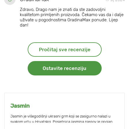
Zdravo, Drago nam je znati da ste zadovoljni
kvalitetom primljenih proizvoda. Čekamo vas da i dalje
uživate u pogodnostima GradinaMax ponude. Lijep
dan!
Pročitaj sve recenzije
Ostavite recenziju
Jasmin
Jasmin je višegodišnji ukrasni grm koji se zasigurno nalazi u
svakom vrtu u Hrvatskoj. Posjetnica jasmina njegov je opojan
miris s izraženim notama jagode, koji se ne može zamijeniti ni s