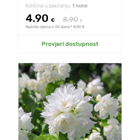
Količina u pakiranju:
1 none
4.90
8.90
€
€
Najniža cijena u 30 dana:* 8.90 €
Provjeri dostupnost