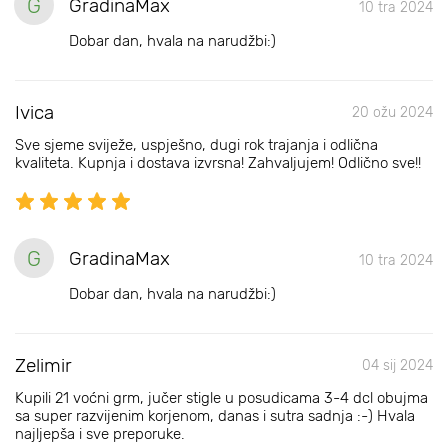
G
GradinaMax
10 tra 2024
Dobar dan, hvala na narudžbi:)
Ivica
20 ožu 2024
Sve sjeme sviježe, uspješno, dugi rok trajanja i odlična
kvaliteta. Kupnja i dostava izvrsna! Zahvaljujem! Odlično sve!!
G
GradinaMax
10 tra 2024
Dobar dan, hvala na narudžbi:)
Zelimir
04 sij 2024
Kupili 21 voćni grm, jučer stigle u posudicama 3-4 dcl obujma
sa super razvijenim korjenom, danas i sutra sadnja :-) Hvala
najljepša i sve preporuke.