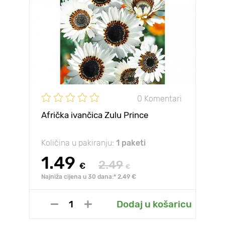
0 Komentari
Afrička ivančica Zulu Prince
Količina u pakiranju:
1 paketi
1.49
2.49
€
€
Najniža cijena u 30 dana:* 2.49 €
Dodaj u košaricu