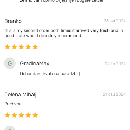
želimo vam obilno cvjetanje i bogate žetve!
Branko
26 svi 2024
this is my second order both times it arrived very fresh and in
good state would definitely recommend
G
GradinaMax
04 lip 2024
Dobar dan, hvala na narudžbi:)
Jelena Mihalj
21 ožu 2024
Predivna