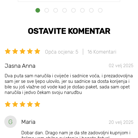
OSTAVITE KOMENTAR
Opća ocjena: 5
16 Komentari
Jasna Anna
02 velj 2025
Dva puta sam naručila i cvijeće i sadnice voća, i prezadovoljna
sam jer se sve ljepo ulovilo, jer su sadnice sa dosta korijenja i
bile su još vlažne od vode kad je došao paket, sada sam opet
naručila i jedvo čekam svoju naruđbu
G
Maria
20 velj 2025
Dobar dan. Drago nam je da ste zadovoljni kupnjom i