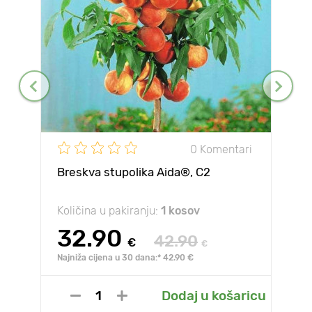
0 Komentari
Breskva stupolika Aida®, C2
Količina u pakiranju:
1 kosov
32.90
42.90
€
€
Najniža cijena u 30 dana:* 42.90 €
Dodaj u košaricu