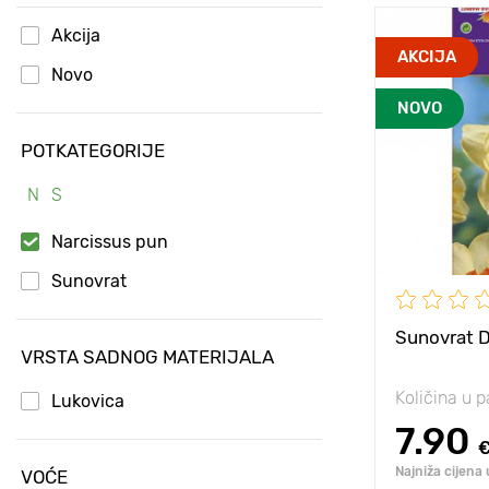
Akcija
Otpornost n
AKCIJA
hladnoću
Novo
NOVO
Dubina sadn
POTKATEGORIJE
Posebnosti
N
S
Visina biljke
Narcissus pun
Razmak izm
biljaka
Sunovrat
Sunovrat 
VRSTA SADNOG MATERIJALA
Količina u p
Lukovica
7.90
Najniža cijena 
VOĆE