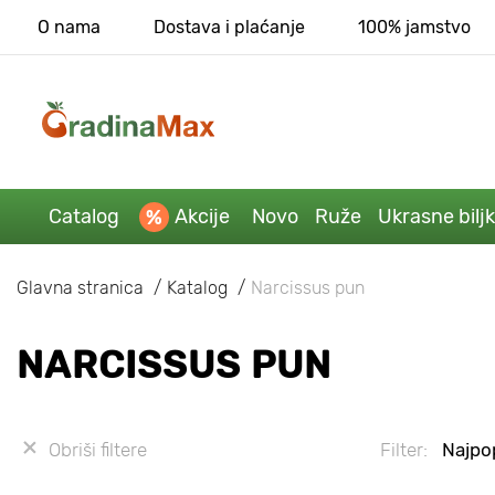
O nama
Dostava i plaćanje
100% jamstvo
Catalog
Akcije
Novo
Ruže
Ukrasne bilj
Glavna stranica
Katalog
Narcissus pun
NARCISSUS PUN
Obriši filtere
Filter:
Najpop