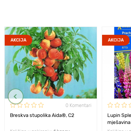
AKCIJA
AKCIJA
0 Komentari
Breskva stupolika Aida®, C2
Lupin Sple
mješavina