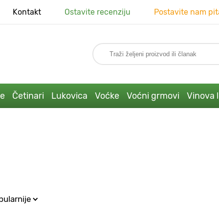
Kontakt
Ostavite recenziju
Postavite nam pit
ke
Četinari
Lukovica
Voćke
Voćni grmovi
Vinova 
ularnije