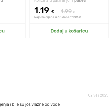
ti
Količina u pakiranju:
1 paketi
1.19
1.99
€
€
Najniža cijena u 30 dana:* 1.99 €
cu
Dodaj u košaricu
02 velj 2025
jenja i bile su još vlažne od vode