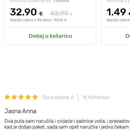
Količina u pakiranju:
1 kosov
Količina u 
32.90
1.49
42.90
€
€
Najniža cijena u 30 dana:* 42.90 €
Najniža cijena
Dodaj u košaricu
D
Opća ocjena: 5
16 Komentari
Jasna Anna
Dva puta sam naručila i cvijeće i sadnice voća, i prezadovol
kad je došao paket, sada sam opet naručila i jedvo čeka