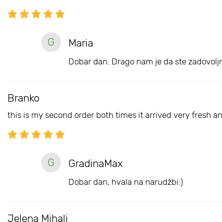
G
Maria
Dobar dan. Drago nam je da ste zadovoljn
Branko
this is my second order both times it arrived very fresh 
G
GradinaMax
Dobar dan, hvala na narudžbi:)
Jelena Mihalj