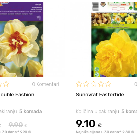
a
- 40°C
Otpornost na
hladnoću
je
10 - 15 cm
Dubina sadnje
mirisni pompon
Posebnosti
pravo sun
25 - 30 cm
Visina biljke
eđu
10 - 15 cm
Razmak između
biljaka
0 Komentari
0
Double Fashion
Sunovrat Eastertide
akiranju:
5 komada
Količina u pakiranju:
5 kom
9.10
9.90
€
€
€
u 30 dana:* 9.90 €
Najniža cijena u 30 dana:* 2.80 €