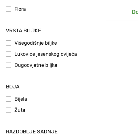
Flora
D
Do
VRSTA BILJKE
Višegodišnje biljke
Lukovice jesenskog cvijeća
Dugocvjetne biljke
BOJA
Bijela
Žuta
RAZDOBLJE SADNJE