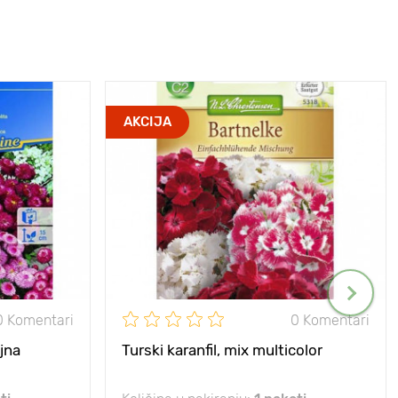
AKCIJA
0 Komentari
0 Komentari
jna
Turski karanfil, mix multicolor