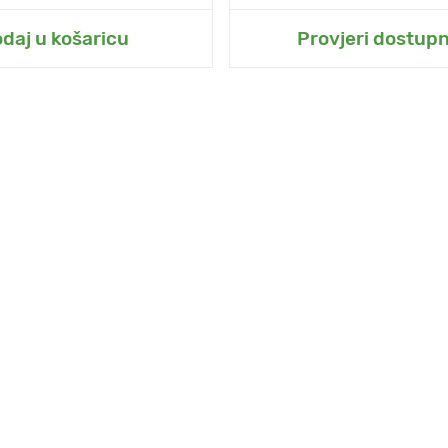
odaj u moj vrt
Dodaj u moj vr
daj u košaricu
Provjeri dostup