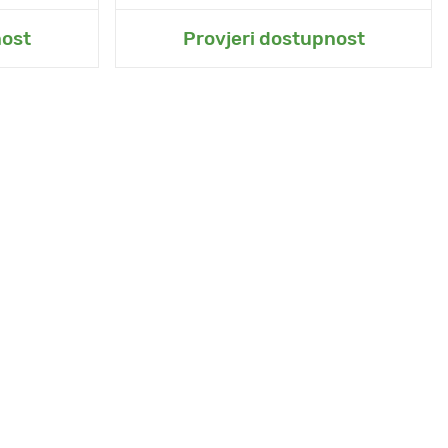
t
Dodaj u moj vrt
nost
Provjeri dostupnost