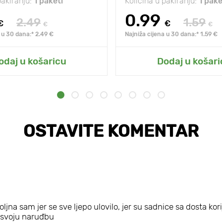
pakiranju:
1 paketi
Količina u pakiranju:
1 pake
0.99
2.49
1.59
€
€
€
€
 u 30 dana:* 2.49 €
Najniža cijena u 30 dana:* 1.59 €
odaj u košaricu
Dodaj u košari
OSTAVITE KOMENTAR
jna sam jer se sve ljepo ulovilo, jer su sadnice sa dosta kori
m svoju naruđbu