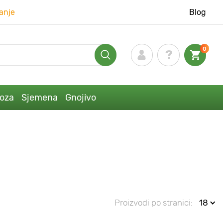
anje
Blog
0
loza
Sjemena
Gnojivo
Proizvodi po stranici:
18