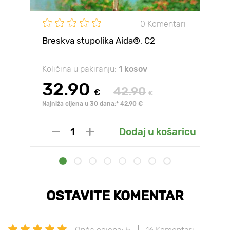
0 Komentari
Breskva stupolika Aida®, C2
Količina u pakiranju:
1 kosov
32.90
42.90
€
€
Najniža cijena u 30 dana:* 42.90 €
Dodaj u košaricu
OSTAVITE KOMENTAR