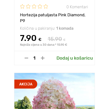
0 Komentari
Hortezija patuljasta Pink Diamond,
P9
Količina u pakiranju:
1 komada
7.90
15.90
€
€
Najniža cijena u 30 dana:* 15.90 €
Dodaj u košaricu
AKCIJA