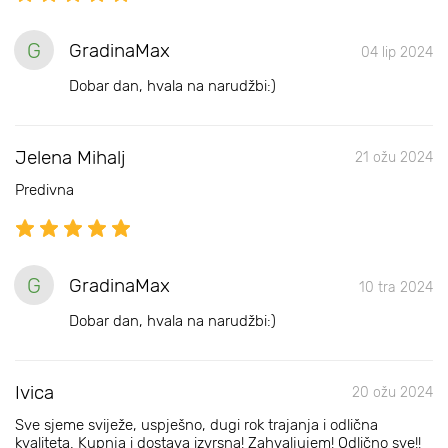
G
GradinaMax
04 lip 2024
Dobar dan, hvala na narudžbi:)
Jelena Mihalj
21 ožu 2024
Predivna
G
GradinaMax
10 tra 2024
Dobar dan, hvala na narudžbi:)
Ivica
20 ožu 2024
Sve sjeme sviježe, uspješno, dugi rok trajanja i odlična
kvaliteta. Kupnja i dostava izvrsna! Zahvaljujem! Odlično sve!!