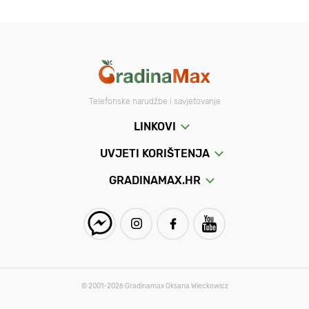
Cvatnja panikulatne hortenzije počinje u lipnju i traje do mraza.
Ako postoji nekoliko hortenzija, cvatuća kompozicija je
nezaboravan prizor.
Značajke hortenzije metlice
Za razliku od hortenzije s velikim lišćem, panikulatna hortenzija
Telefonske narudžbe i savjetovanje
ne može promijeniti boju od svijetloružičaste do svijetloplave
ovisno o kiselosti tla - u crvenim sortama mijenja se samo
LINKOVI
intenzitet boje. Međutim, panikulatna hortenzija ima mnoge
druge prednosti:
UVJETI KORIŠTENJA
raznolikost boja cvatova - od žute i zelene do crvene i
GRADINAMAX.HR
tamnocrvene i, naravno, bijele;
raznolikost oblika - sve panikulatne hortenzije, posebno
velike sorte, mogu se formirati i kao grm i kao malo stablo na
žigu;
Nepretencioznost i imunitet - metelchatelnye hortenzije
praktički nisu izložene bolestima i štetnicima.
© 2001-2026 Gradinamax Oksana Wieckowicz
Hortenzije s laticama - sadnja i njega