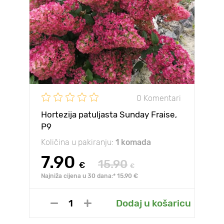
0 Komentari
Hortezija patuljasta Sunday Fraise,
P9
Količina u pakiranju:
1 komada
7.90
15.90
€
€
Najniža cijena u 30 dana:* 15.90 €
Dodaj u košaricu