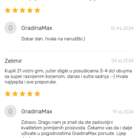
G
GradinaMax
10 tra 2024
Dobar dan, hvala na narudžbi:)
Zelimir
04 sij 2024
Kupili 21 voćni grm, jučer stigle u posudicama 3-4 dcl obujma
sa super razvijenim korjenom, danas i sutra sadnja :-) Hvala
najljepša i sve preporuke.
G
GradinaMax
19 sij 2024
Zdravo, Drago nam je znati da ste zadovoljni
kvalitetom primljenih proizvoda. Čekamo vas da i dalje
uživate u pogodnostima GradinaMax ponude. Lijep