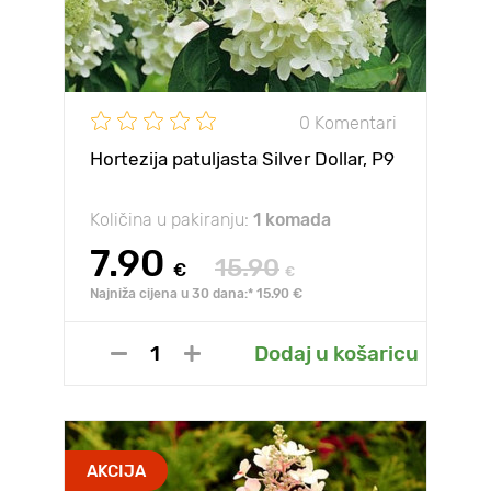
0 Komentari
Hortezija patuljasta Silver Dollar, P9
Količina u pakiranju:
1 komada
7.90
15.90
€
€
Najniža cijena u 30 dana:* 15.90 €
Dodaj u košaricu
AKCIJA