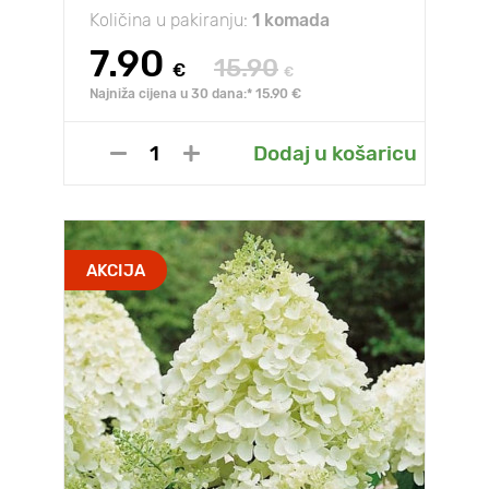
Količina u pakiranju:
1 komada
7.90
15.90
€
€
Najniža cijena u 30 dana:* 15.90 €
Dodaj u košaricu
AKCIJA