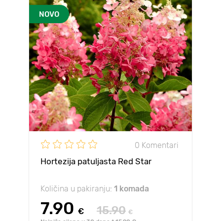
NOVO
0 Komentari
Hortezija patuljasta Red Star
Količina u pakiranju:
1 komada
7.90
15.90
€
€