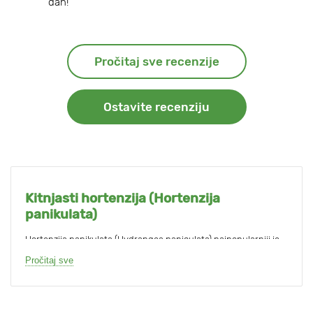
dan!
Pročitaj sve recenzije
Ostavite recenziju
Kitnjasti hortenzija (Hortenzija
panikulata)
Hortenzija panikulata (Hydrangea paniculata) najpopularniji je
višegodišnji grm u našim vrtovima, parkovima i trgovima. Veliki,
Pročitaj sve
razgranati grmovi sastoje se od jakih izdanaka visokih do 2,5
metra i ukrašeni su ogromnim konusnim cvatovima dugim do 40
cm.