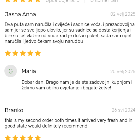
Opća ocjena: 5
16 Komentari
Jasna Anna
02 velj 2025
Dva puta sam naručila i cvijeće i sadnice voća, i prezadovoljna
sam jer se sve ljepo ulovilo, jer su sadnice sa dosta korijenja i
bile su još vlažne od vode kad je došao paket, sada sam opet
naručila i jedvo čekam svoju naruđbu
G
Maria
20 velj 2025
Dobar dan. Drago nam je da ste zadovoljni kupnjom i
želimo vam obilno cvjetanje i bogate žetve!
Branko
26 svi 2024
this is my second order both times it arrived very fresh and in
good state would definitely recommend