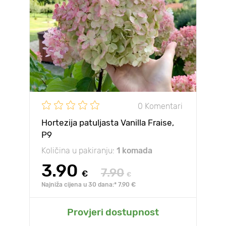
0 Komentari
Hortezija patuljasta Vanilla Fraise,
P9
Količina u pakiranju:
1 komada
3.90
7.90
€
€
Najniža cijena u 30 dana:* 7.90 €
Provjeri dostupnost