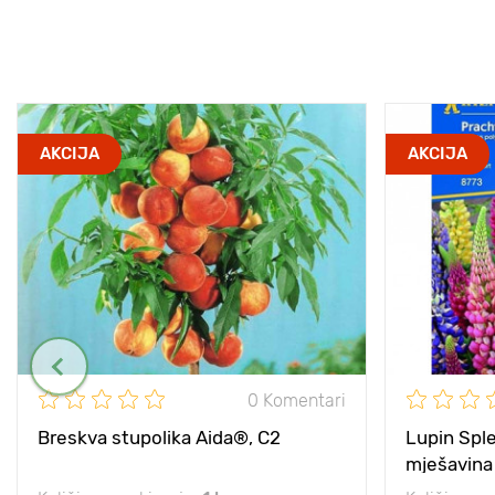
AKCIJA
AKCIJA
0 Komentari
Breskva stupolika Aida®, C2
Lupin Sple
mješavina