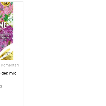
80 - 140 cm
40 х 40 cm
sunce
iljka iz Južne
Amerike
 Komentari
ider, mix
ti