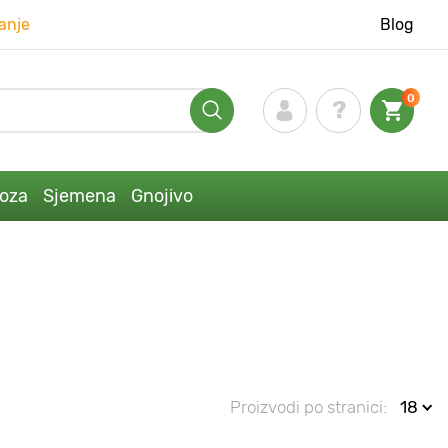
anje
Blog
0
loza
Sjemena
Gnojivo
Proizvodi po stranici:
18