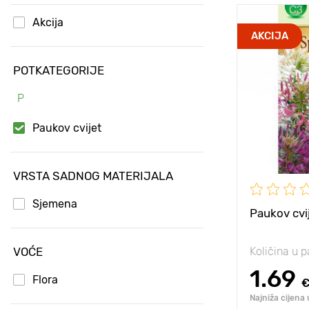
Akcija
Visina biljke
AKCIJA
Razmak izm
POTKATEGORIJE
biljaka
P
Sunce, polu
Posebnosti
Paukov cvijet
VRSTA SADNOG MATERIJALA
Sjemena
Paukov cvij
VOĆE
Količina u p
1.69
Flora
Najniža cijena 