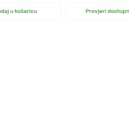
odaj u moj vrt
Dodaj u moj vr
daj u košaricu
Provjeri dostup