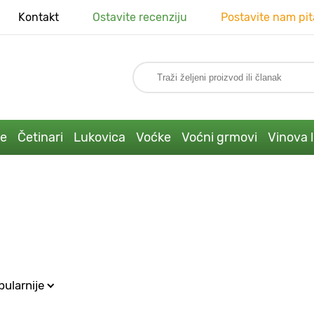
Kontakt
Ostavite recenziju
Postavite nam pit
ke
Četinari
Lukovica
Voćke
Voćni grmovi
Vinova 
ularnije