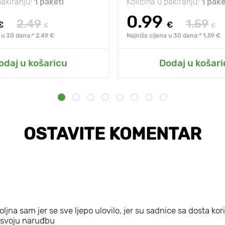
pakiranju:
1 paketi
Količina u pakiranju:
1 pake
0.99
2.49
1.59
€
€
€
€
 u 30 dana:* 2.49 €
Najniža cijena u 30 dana:* 1.59 €
odaj u košaricu
Dodaj u košari
OSTAVITE KOMENTAR
jna sam jer se sve ljepo ulovilo, jer su sadnice sa dosta kori
m svoju naruđbu