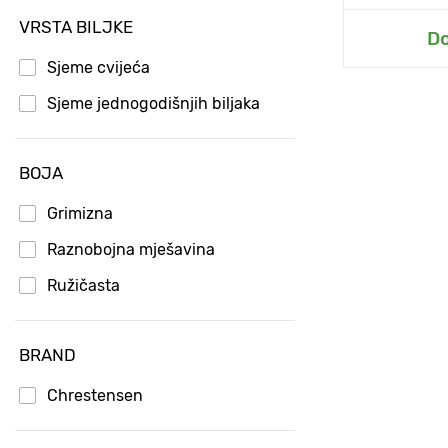
VRSTA BILJKE
D
Do
Sjeme cvijeća
Sjeme jednogodišnjih biljaka
BOJA
Grimizna
Raznobojna mješavina
Ružičasta
BRAND
Chrestensen