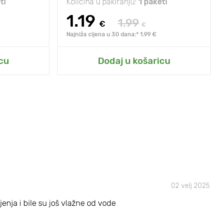
ti
Količina u pakiranju:
1 paketi
1.19
1.99
€
€
Najniža cijena u 30 dana:* 1.99 €
cu
Dodaj u košaricu
02 velj 2025
jenja i bile su još vlažne od vode