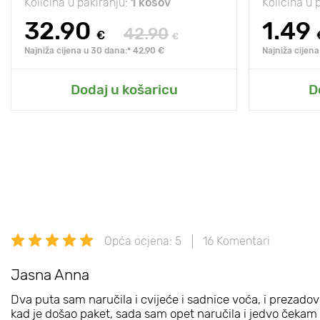
Količina u pakiranju:
1 kosov
Količina u 
32.90
1.49
42.90
€
€
Najniža cijena u 30 dana:* 42.90 €
Najniža cijena
Dodaj u košaricu
D
Opća ocjena: 5
16 Komentari
Jasna Anna
Dva puta sam naručila i cvijeće i sadnice voća, i prezadovol
kad je došao paket, sada sam opet naručila i jedvo čeka