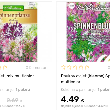
80 - 100 cm
Visina biljke
eđu
20 - 30 cm
Razmak između
biljaka
sjena
sunce
Sunce, polusjena
neobični cvatovi
Posebnosti
rijetka b
0 Komentari
0
et, mix multicolor
Paukov cvijet (kleoma) Sp
multicolor
akiranju:
1 paketi
Količina u pakiranju:
1 pake
4.49
2.69
€
€
€
u 30 dana:* 2.69 €
Najniža cijena u 30 dana:* 4.49 €