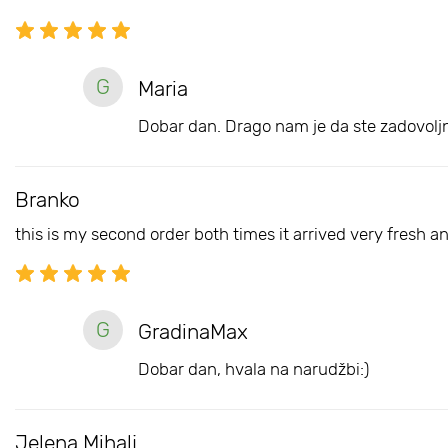
G
Maria
Dobar dan. Drago nam je da ste zadovoljn
Branko
this is my second order both times it arrived very fresh 
G
GradinaMax
Dobar dan, hvala na narudžbi:)
Jelena Mihalj