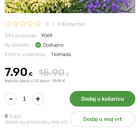
0
0 Komentari
Šifra proizvoda:
9069
Na skladištu:
Dostupno
Količina u pakiranju:
1 komada.
7.90
15.90
€
€
Najniža cijena u 30 dana:* 15.90 €
-
+
Dodaj u košaricu
8
Kupci
Dodaj u moj vrt
dodali su proizvod u moj vrt