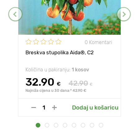
0 Komentari
Breskva stupolika Aida®, C2
Količina u pakiranju:
1 kosov
32.90
42.90
€
€
Najniža cijena u 30 dana:* 42.90 €
Dodaj u košaricu