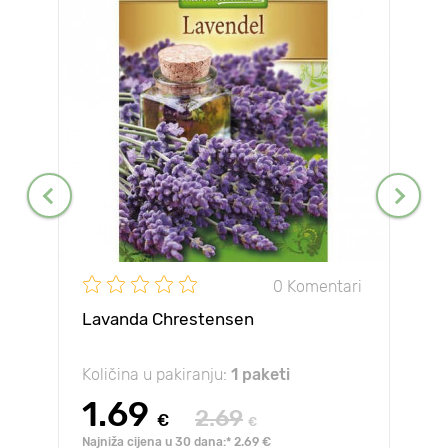
0 Komentari
Lavanda Chrestensen
Količina u pakiranju:
1 paketi
1.69
2.69
€
€
Najniža cijena u 30 dana:* 2.69 €