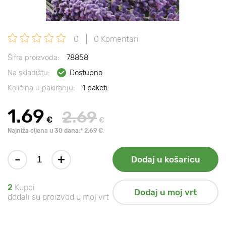
0
0 Komentari
Šifra proizvoda:
78858
Na skladištu:
Dostupno
Količina u pakiranju:
1 paketi.
1.69
2.69
€
€
Najniža cijena u 30 dana:* 2.69 €
-
+
Dodaj u košaricu
2
Kupci
Dodaj u moj vrt
dodali su proizvod u moj vrt