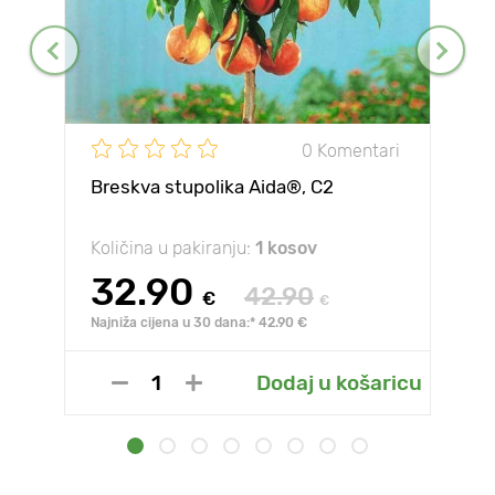
0 Komentari
Breskva stupolika Aida®, C2
Količina u pakiranju:
1 kosov
32.90
42.90
€
€
Najniža cijena u 30 dana:* 42.90 €
Dodaj u košaricu