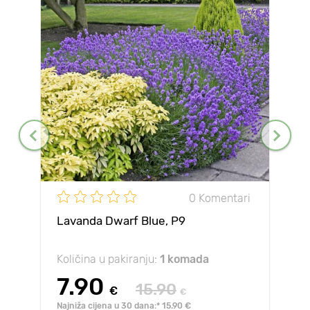
0 Komentari
Lavanda Dwarf Blue, P9
Količina u pakiranju:
1 komada
7.90
15.90
€
€
Najniža cijena u 30 dana:* 15.90 €