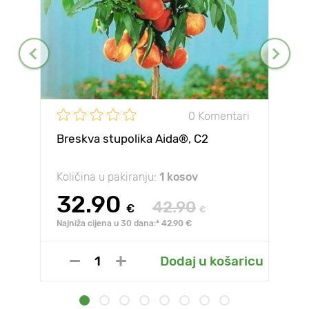
0 Komentari
Breskva stupolika Aida®, C2
Količina u pakiranju:
1 kosov
32.90
42.90
€
€
Najniža cijena u 30 dana:* 42.90 €
Dodaj u košaricu