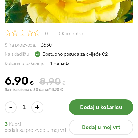
0
0 Komentari
Šifra proizvoda:
3630
Na skladištu:
Dostupno posuda za cvijeće C2
Količina u pakiranju:
1 komada.
6.90
8.90
€
€
Najniža cijena u 30 dana:* 8.90 €
-
+
Dodaj u košaricu
3
Kupci
Dodaj u moj vrt
dodali su proizvod u moj vrt