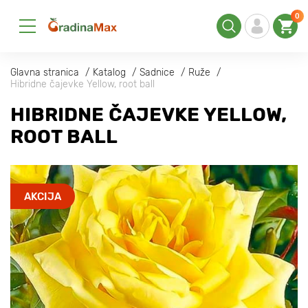
0
Glavna stranica
Katalog
Sadnice
Ruže
Hibridne čajevke Yellow, root ball
HIBRIDNE ČAJEVKE YELLOW,
ROOT BALL
AKCIJA