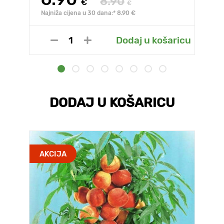
8.90
€
€
Najniža cijena u 30 dana:* 8.90 €
Dodaj u košaricu
DODAJ U KOŠARICU
AKCIJA