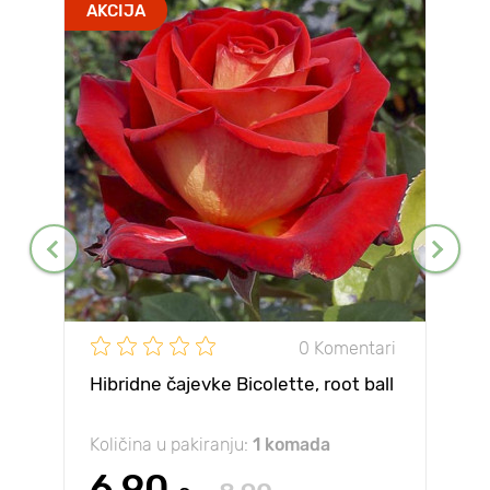
AKCIJA
0 Komentari
Hibridne čajevke Bicolette, root ball
Količina u pakiranju:
1 komada
6.90