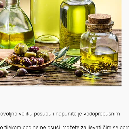
e dovoljno veliku posudu i napunite je vodopropusnim
tlo tijekom godine ne osuši. Možete zalijevati čim se gornj