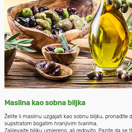
Maslina kao sobna biljka
Želite li maslinu uzgajati kao sobnu biljku, pronađit
supstratom bogatim hranjivim tvarima.
Zalijevajte biljku umjereno, ali redovito. Pazite da se 