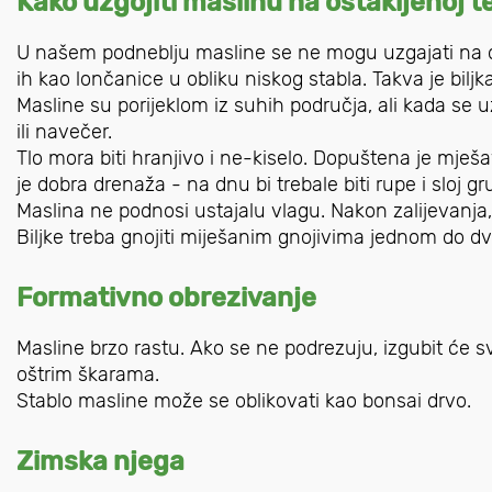
Kako uzgojiti maslinu na ostakljenoj t
U našem podneblju masline se ne mogu uzgajati na o
ih kao lončanice u obliku niskog stabla. Takva je biljk
Masline su porijeklom iz suhih područja, ali kada se u
ili navečer.
Tlo mora biti hranjivo i ne-kiselo. Dopuštena je mje
je dobra drenaža - na dnu bi trebale biti rupe i sloj g
Maslina ne podnosi ustajalu vlagu. Nakon zalijevanja,
Biljke treba gnojiti miješanim gnojivima jednom do d
Formativno obrezivanje
Masline brzo rastu. Ako se ne podrezuju, izgubit će s
oštrim škarama.
Stablo masline može se oblikovati kao bonsai drvo.
Zimska njega