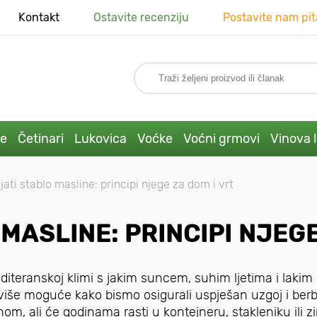
Kontakt
Ostavite recenziju
Postavite nam pit
ke
Četinari
Lukovica
Voćke
Voćni grmovi
Vinova 
ati stablo masline: principi njege za dom i vrt
MASLINE: PRINCIPI NJEGE
diteranskoj klimi s jakim suncem, suhim ljetima i lakim
je više moguće kako bismo osigurali uspješan uzgoj i ber
om, ali će godinama rasti u kontejneru, stakleniku ili