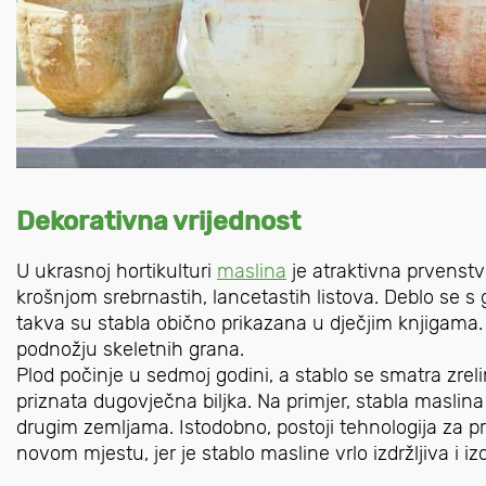
Dekorativna vrijednost
U ukrasnoj hortikulturi
maslina
je atraktivna prvenst
krošnjom srebrnastih, lancetastih listova. Deblo se s
takva su stabla obično prikazana u dječjim knjigama. 
podnožju skeletnih grana.
Plod počinje u sedmoj godini, a stablo se smatra zrel
priznata dugovječna biljka. Na primjer, stabla maslina 
drugim zemljama. Istodobno, postoji tehnologija za pres
novom mjestu, jer je stablo masline vrlo izdržljiva i izdr