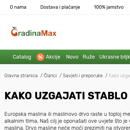
O nama
Dostava i plaćanje
100% jamstvo
Catalog
Akcije
Novo
Ruže
Ukrasne bilj
Glavna stranica
Članci
Savjeti i preporuke
Kako uzgaj
KAKO UZGAJATI STABLO 
Europska maslina ili maslinovo drvo raste u toploj me
alkalnim tlima. Naš cilj je oponašati ove uvjete što 
maslina. Drvo masline neće moći prezimiti na otvoren