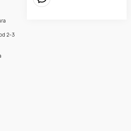
ura
 od 2-3
a