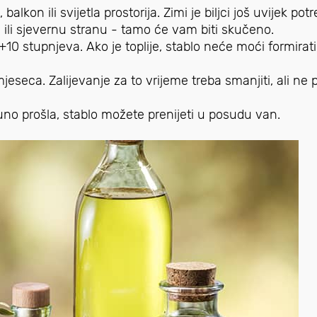
lkon ili svijetla prostorija. Zimi je biljci još uvijek pot
 ili sjevernu stranu - tamo će vam biti skučeno.
10 stupnjeva. Ako je toplije, stablo neće moći formirat
jeseca. Zalijevanje za to vrijeme treba smanjiti, ali ne
no prošla, stablo možete prenijeti u posudu van.