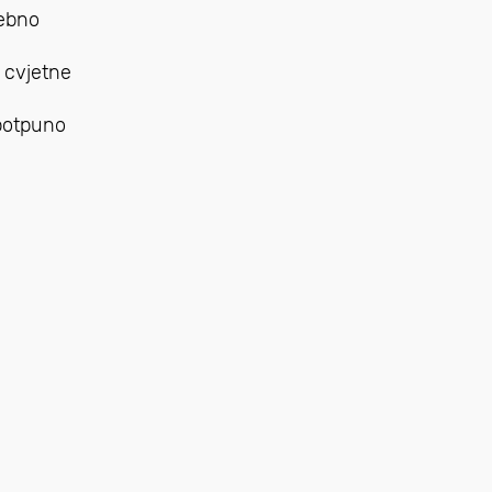
rebno
i cvjetne
 potpuno