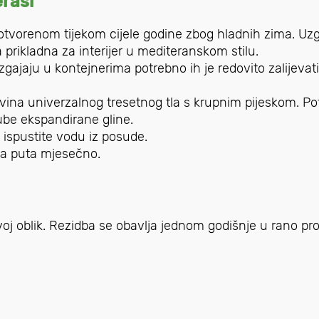
erasi
tvorenom tijekom cijele godine zbog hladnih zima. U
a prikladna za interijer u mediteranskom stilu.
zgajaju u kontejnerima potrebno ih je redovito zalijevati
šavina univerzalnog tresetnog tla s krupnim pijeskom. P
rube ekspandirane gline.
 ispustite vodu iz posude.
va puta mjesečno.
voj oblik. Rezidba se obavlja jednom godišnje u rano pro