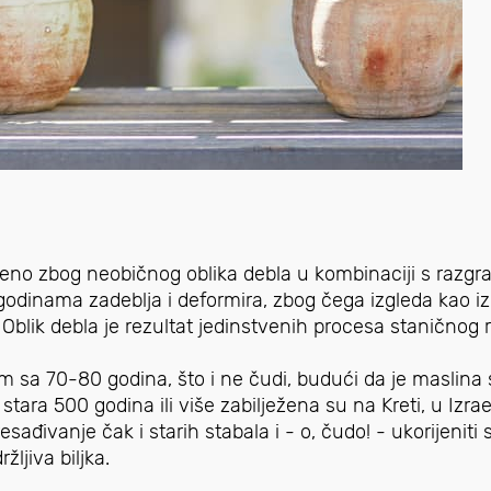
veno zbog neobičnog oblika debla u kombinaciji s razg
 godinama zadeblja i deformira, zbog čega izgleda kao iz
Oblik debla je rezultat jedinstvenih procesa staničnog 
im sa 70-80 godina, što i ne čudi, budući da je maslina 
stara 500 godina ili više zabilježena su na Kreti, u Izrae
ađivanje čak i starih stabala i - o, čudo! - ukorijeniti 
žljiva biljka.