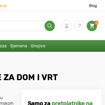
anje
Blog
0
loza
Sjemena
Gnojivo
 ZA DOM I VRT
bu
Samo za
pretplatnike na
 zimskom