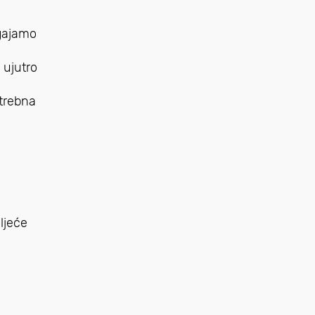
zgajamo
 ujutro
otrebna
ljeće