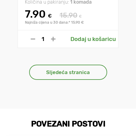
Količina u pakiranju:
1 komada
7.90
15.90
€
€
Najniža cijena u 30 dana:* 15.90 €
Dodaj u košaricu
Sljedeća stranica
POVEZANI POSTOVI