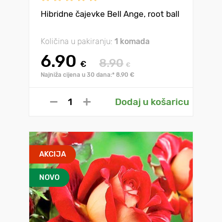
Hibridne čajevke Bell Ange, root ball
Količina u pakiranju:
1 komada
6.90
8.90
€
€
Najniža cijena u 30 dana:* 8.90 €
Dodaj u košaricu
AKCIJA
NOVO