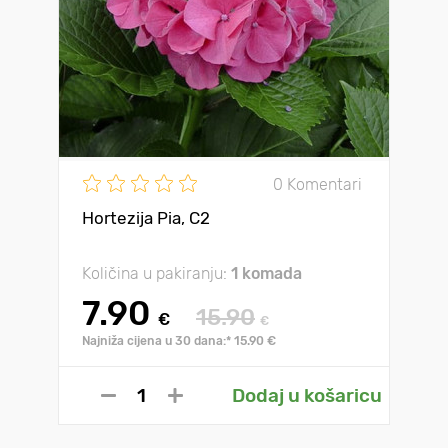
0 Komentari
Hortezija Pia, C2
Količina u pakiranju:
1 komada
7.90
15.90
€
€
Najniža cijena u 30 dana:* 15.90 €
Dodaj u košaricu