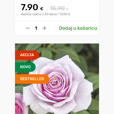
7.90
15.90
€
€
Najniža cijena u 30 dana:* 15.90 €
Dodaj u košaricu
AKCIJA
NOVO
BESTSELLER