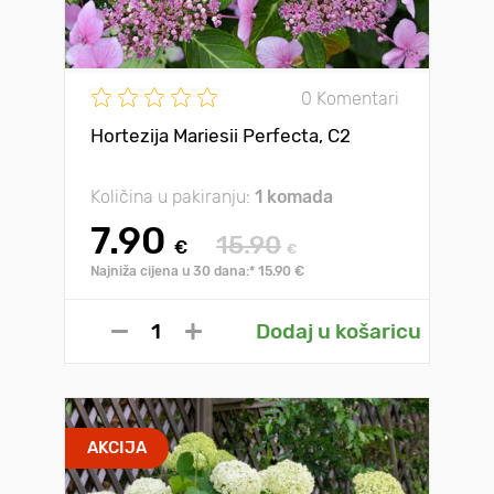
0 Komentari
Hortezija Mariesii Perfecta, C2
Količina u pakiranju:
1 komada
7.90
15.90
€
€
Najniža cijena u 30 dana:* 15.90 €
Dodaj u košaricu
AKCIJA