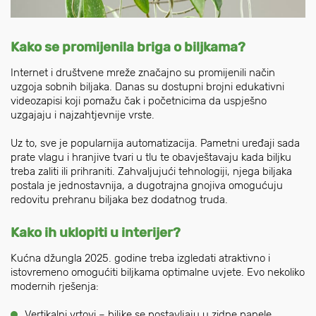
Kako se promijenila briga o biljkama?
Internet i društvene mreže značajno su promijenili način
uzgoja sobnih biljaka. Danas su dostupni brojni edukativni
videozapisi koji pomažu čak i početnicima da uspješno
uzgajaju i najzahtjevnije vrste.
Uz to, sve je popularnija automatizacija. Pametni uređaji sada
prate vlagu i hranjive tvari u tlu te obavještavaju kada biljku
treba zaliti ili prihraniti. Zahvaljujući tehnologiji, njega biljaka
postala je jednostavnija, a dugotrajna gnojiva omogućuju
redovitu prehranu biljaka bez dodatnog truda.
Kako ih uklopiti u interijer?
Kućna džungla 2025. godine treba izgledati atraktivno i
istovremeno omogućiti biljkama optimalne uvjete. Evo nekoliko
modernih rješenja:
Vertikalni vrtovi – biljke se postavljaju u zidne panele,