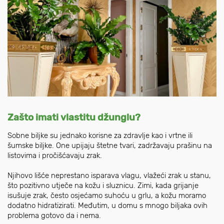
Zašto imati vlastitu džunglu?
Sobne biljke su jednako korisne za zdravlje kao i vrtne ili
šumske biljke. One upijaju štetne tvari, zadržavaju prašinu na
listovima i pročišćavaju zrak.
Njihovo lišće neprestano isparava vlagu, vlažeći zrak u stanu,
što pozitivno utječe na kožu i sluznicu. Zimi, kada grijanje
isušuje zrak, često osjećamo suhoću u grlu, a kožu moramo
dodatno hidratizirati. Međutim, u domu s mnogo biljaka ovih
problema gotovo da i nema.