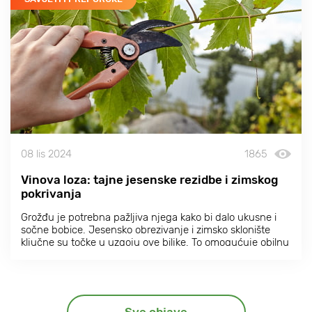
08 lis 2024
1865
Vinova loza: tajne jesenske rezidbe i zimskog
pokrivanja
Grožđu je potrebna pažljiva njega kako bi dalo ukusne i
sočne bobice. Jesensko obrezivanje i zimsko sklonište
ključne su točke u uzgoju ove biljke. To omogućuje obilnu
žetvu čak iu hladnim klimatskim uvjetima.
Sve objave