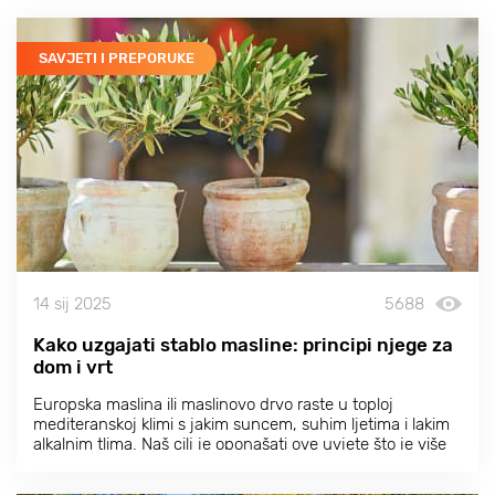
SAVJETI I PREPORUKE
14 sij 2025
5688
Kako uzgajati stablo masline: principi njege za
dom i vrt
Europska maslina ili maslinovo drvo raste u toploj
mediteranskoj klimi s jakim suncem, suhim ljetima i lakim
alkalnim tlima. Naš cilj je oponašati ove uvjete što je više
moguće kako bismo osigurali uspješan uzgoj i berbu
maslina.