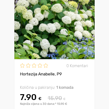
0 Komentari
Hortezija Anabelle, P9
Količina u pakiranju:
1 komada
7.90
15.90
€
€
Najniža cijena u 30 dana:* 15.90 €