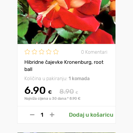
0 Komentari
Hibridne čajevke Kronenburg, root
ball
Količina u pakiranju:
1 komada
6.90
8.90
€
€
Najniža cijena u 30 dana:* 8.90 €
Dodaj u košaricu