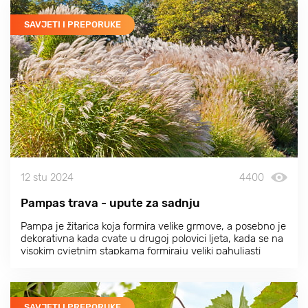
SAVJETI I PREPORUKE
12 stu 2024
4400
Pampas trava - upute za sadnju
Pampa je žitarica koja formira velike grmove, a posebno je
dekorativna kada cvate u drugoj polovici ljeta, kada se na
visokim cvjetnim stapkama formiraju veliki pahuljasti
cvjetovi.
SAVJETI I PREPORUKE