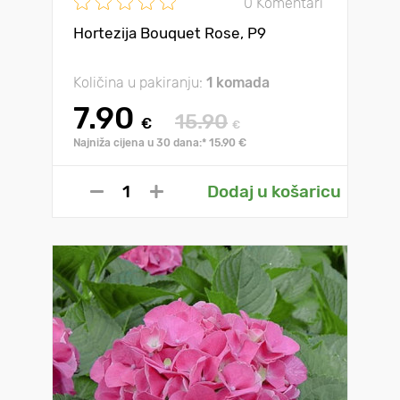
0 Komentari
Hortezija Bouquet Rose, P9
Količina u pakiranju:
1 komada
7.90
15.90
€
€
Najniža cijena u 30 dana:* 15.90 €
Dodaj u košaricu