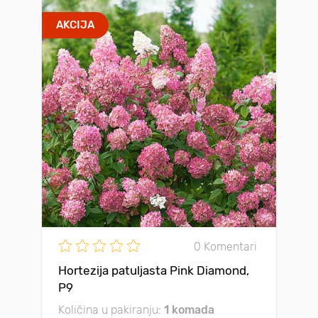
AKCIJA
0 Komentari
Hortezija patuljasta Pink Diamond,
P9
Količina u pakiranju:
1 komada