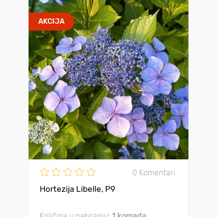
AKCIJA
0 Komentari
Hortezija Libelle, P9
Količina u pakiranju:
1 komada