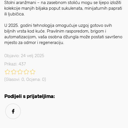
Stolni aranžmani – na zasebnom stoliću mogu se lijepo izložiti
kolekcije manjih biljaka poput sukulenata, minijaturnih paprati
ili ljubičica.
U 2025. godini tehnologija omogućuje uzgoj gotovo svih
biljnih vrsta kod kuće. Pravilnim rasporedom, brigom i
automatizacijom, vaša osobna džungla može postati savršeno
mjesto za odmor i regeneraciju.
Objavio: 24 velj 2025
Prikazi: 437
(Glasovi:
0
, Ocjena:
0
)
Podijeli s prijateljima: