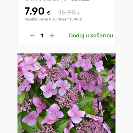
7.90
15.90
€
€
Najniža cijena u 30 dana:* 15.90 €
Dodaj u košaricu