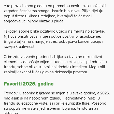
Ako prozori stana gledaju na prometnu cestu, zrak može biti
zagađen česticama smoga i ispušnih plinova. Biljke djeluju
poput filtera u klima uređajima, hvatajući te čestice i
sprječavajući njihov ulazak u pluća.
Također, sobne biljke pozitivno utječu na mentalno zdravlje.
Njihova prisutnost smiruje i potiče pozitivno raspoloženje.
Briga o biljkama smanjuje stres, poboljšava koncentraciju i
razvija kreativnost.
Osim zdravstvenih prednosti, biljke su izvrstan dekorativni
element. U današnje vrijeme, kada su ekologija i prirodnost u
trendu, sobne biljke su omiljeni dodatak interijera. Mogu biti
zanimljiv akcent ili čak glavna dekoracija prostora.
Favoriti 2025. godine
Trendovi u sobnim biljkama se mijenjaju svake godine, a 2025.
naglasak je na neobičnom izgledu i jednostavnoj njezi. U
trendu su egzotične vrste, ali i biljke europske flore. Posebno
su popularne vrste s jedinstvenim bojama, teksturama i
oblicima.