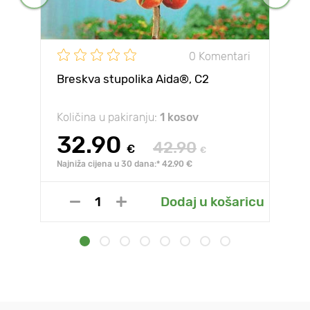
0 Komentari
Breskva stupolika Aida®, C2
Količina u pakiranju:
1 kosov
32.90
42.90
€
€
Najniža cijena u 30 dana:* 42.90 €
Dodaj u košaricu