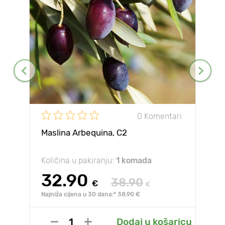
0 Komentari
Maslina Arbequina, С2
Količina u pakiranju:
1 komada
32.90
38.90
€
€
Najniža cijena u 30 dana:* 38.90 €
Dodaj u košaricu