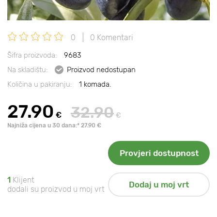
0
0 Komentari
Šifra proizvoda:
9683
Na skladištu:
Proizvod nedostupan
Količina u pakiranju:
1 komada.
27.90
32.90
€
€
Najniža cijena u 30 dana:* 27.90 €
Provjeri dostupnost
1
Klijent
Dodaj u moj vrt
dodali su proizvod u moj vrt