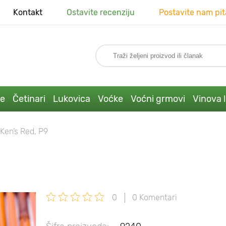
Kontakt
Ostavite recenziju
Postavite nam pit
ke
Četinari
Lukovica
Voćke
Voćni grmovi
Vinova 
 Ken’s Red, P9
0
0 Komentari