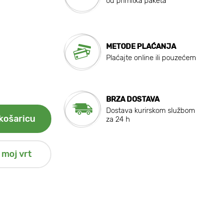
od primitka paketa
METODE PLAĆANJA
Plaćajte online ili pouzećem
BRZA DOSTAVA
Dostava kurirskom službom
košaricu
za 24 h
 moj vrt