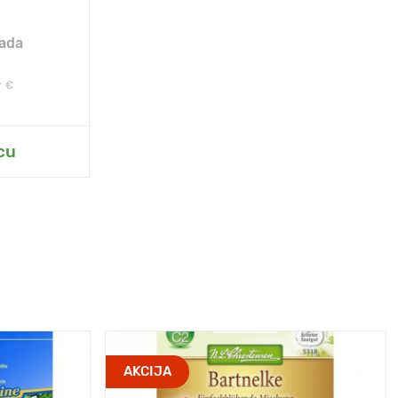
ada
0
€
cu
AKCIJA