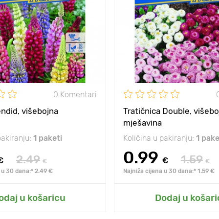
0 Komentari
ndid, višebojna
Tratičnica Double, višebo
mješavina
pakiranju:
1 paketi
Količina u pakiranju:
1 pake
0.99
2.49
1.59
€
€
€
€
 u 30 dana:* 2.49 €
Najniža cijena u 30 dana:* 1.59 €
odaj u košaricu
Dodaj u košari