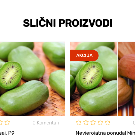
SLIČNI PROIZVODI
AKCIJA
0 Komentari
ssaj, P9
Nevjerojatna ponuda! Mini