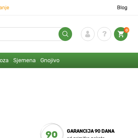
anje
Blog
0
loza
Sjemena
Gnojivo
GARANCIJA 90 DANA
90