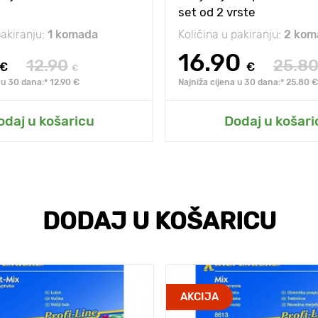
set od 2 vrste
pakiranju:
1 komada
Količina u pakiranju:
2 kom
16.90
12.90
25.8
€
€
€
 u 30 dana:* 12.90 €
Najniža cijena u 30 dana:* 25.80 €
odaj u košaricu
Dodaj u košari
DODAJ U KOŠARICU
AKCIJA