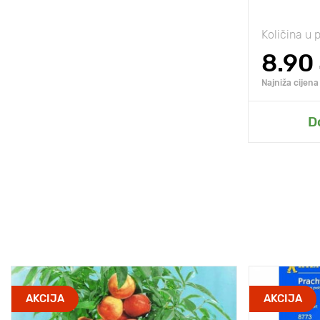
Količina u 
8.90
Najniža cijena
D
AKCIJA
AKCIJA