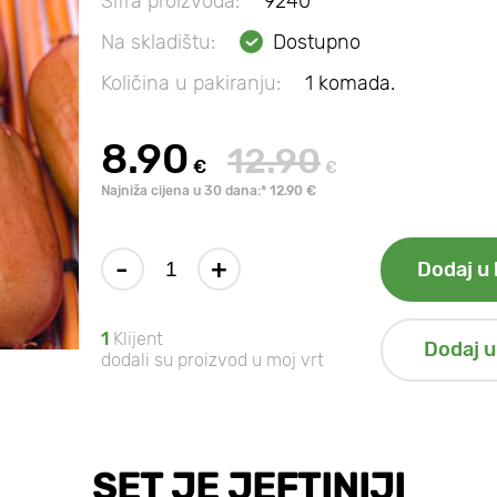
Šifra proizvoda:
9240
Na skladištu:
Dostupno
Količina u pakiranju:
1 komada.
8.90
12.90
€
€
Najniža cijena u 30 dana:* 12.90 €
-
+
Dodaj u 
1
Klijent
Dodaj u
dodali su proizvod u moj vrt
SET JE JEFTINIJI