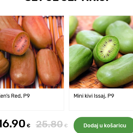
 Ken’s Red, P9
Mini kivi Issaj, P9
16.90
25.80
Dodaj u košaricu
€
€