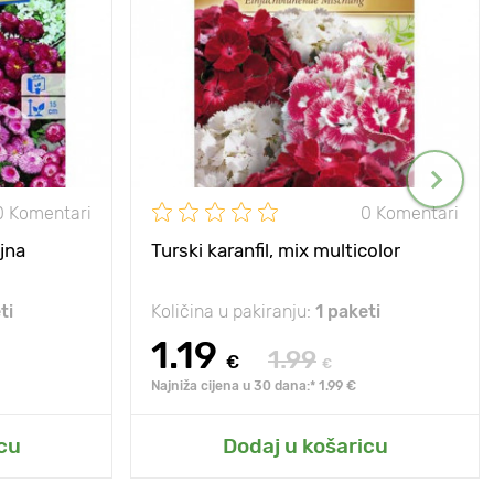
0 Komentari
0 Komentari
jna
Turski karanfil, mix multicolor
ti
Količina u pakiranju:
1 paketi
1.19
1.99
€
€
Najniža cijena u 30 dana:* 1.99 €
cu
Dodaj u košaricu