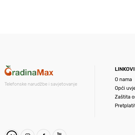
LINKOVI
O nama
Telefonske narudžbe i savjetovanje
Opći uvj
Zaštita 
Pretplat