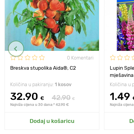
0 Komentari
Breskva stupolika Aida®, C2
Lupin Sple
mješavina
Količina u pakiranju:
1 kosov
Količina u 
32.90
1.49
42.90
€
€
Najniža cijena u 30 dana:* 42.90 €
Najniža cijena
Dodaj u košaricu
D