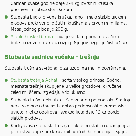
Carmen svake godine daje 3-4 kg izvrsnih krušaka
prekrivenih ljubičastom kožom.
Stupasta bijelo-crvena kruška, rano - malo stablo tijekom
plodova prekriveno je žutim kruškama s crvenim mrljama.
Masa jednog ploda je 200 g.
Stablo kruške Dekora
- ova je sorta otporna na većinu
bolesti i izuzetno laka za uzgoj. Njegov uzgoj je čisti užitak.
Stubaste sadnice voćaka - trešnja
Stubasta trešnja savršena je za uzgoj na malim površinama.
Stubasta trešnja Achat
- sorta visokog prinosa. Sočne,
mesnate trešnje skupljene u velike grozdove, okružene
zelenim lišćem, izgledaju vrlo ukusno.
Stubasta trešnja Malutka - Sadrži puno potencijala. Srednje
rana, samooplodna sorta dobro podnosi oštre vremenske
uvjete, rijetko obolijeva i svakog ljeta daje 10 kg bordo
slatkih plodova.
Kudryavaya stubasta trešnja - ukrasno stablo nezamjenjivo
je pri stvaranju spektakularnih voćnih kompozicija - sjajne