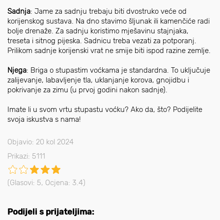
Sadnja
: Jame za sadnju trebaju biti dvostruko veće od
korijenskog sustava. Na dno stavimo šljunak ili kamenčiće radi
bolje drenaže. Za sadnju koristimo mješavinu stajnjaka,
treseta i sitnog pijeska. Sadnicu treba vezati za potporanj.
Prilikom sadnje korijenski vrat ne smije biti ispod razine zemlje.
Njega
: Briga o stupastim voćkama je standardna. To uključuje
zalijevanje, labavljenje tla, uklanjanje korova, gnojidbu i
pokrivanje za zimu (u prvoj godini nakon sadnje).
Imate li u svom vrtu stupastu voćku? Ako da, što? Podijelite
svoja iskustva s nama!
Objavio: 20 kol 2024
Prikazi: 5111
(Glasovi:
5
, Ocjena:
3.4
)
Podijeli s prijateljima: