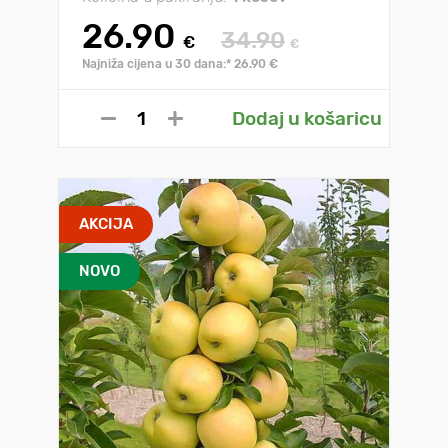
26.90
34.90
€
€
Najniža cijena u 30 dana:* 26.90 €
Dodaj u košaricu
AKCIJA
NOVO