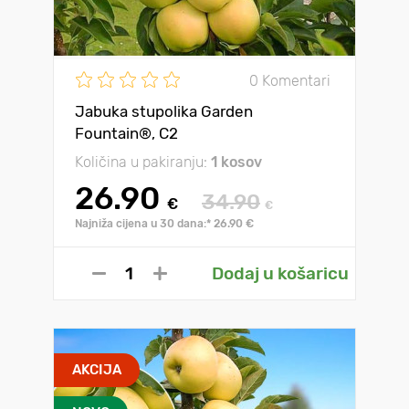
0 Komentari
Jabuka stupolika Garden
Fountain®, C2
Količina u pakiranju:
1 kosov
26.90
34.90
€
€
Najniža cijena u 30 dana:* 26.90 €
Dodaj u košaricu
AKCIJA