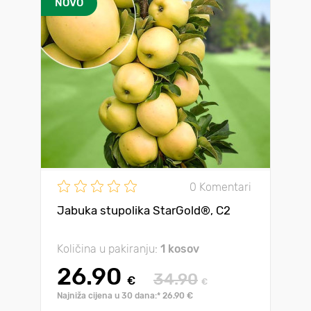
NOVO
0 Komentari
Jabuka stupolika StarGold®, C2
Količina u pakiranju:
1 kosov
26.90
34.90
€
€
Najniža cijena u 30 dana:* 26.90 €