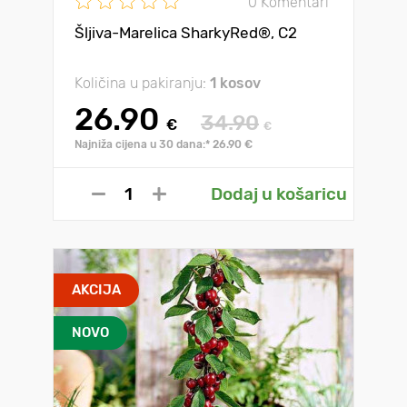
0 Komentari
Šljiva-Marelica SharkyRed®, C2
Količina u pakiranju:
1 kosov
26.90
34.90
€
€
Najniža cijena u 30 dana:* 26.90 €
Dodaj u košaricu
AKCIJA
NOVO