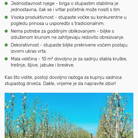
Jednostavnost njege - briga o stupastim stablima je
jednostavna, čak se i vrtlar početnik može nositi s tim.
Visoka produktivnost - stupaste voćke su konkurentne u
pogledu prinosa u usporedbi s tradicionalnim.
Nema potrebe za godišnjim oblikovanjem - biljke s
izduženom krunom ne zahtijevaju redovito obrezivanje.
Dekorativnost - stupaste biljke prekrivene voćem postaju
izvorni ukras vrta.
Mala veličina - 10 m² dovoljno je za sadnju stabla kruške,
trešnje, šljive, jabuke i breskve.
Kao što vidite, postoji dovoljno razloga za kupnju sadnica
stupastog drveća. Dakle, vrijeme je da napravite izbor!