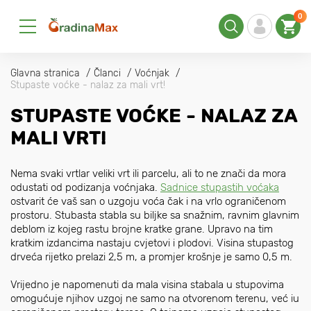
0
Glavna stranica
Članci
Voćnjak
Stupaste voćke - nalaz za mali vrt!
STUPASTE VOĆKE - NALAZ ZA
MALI VRT!
Nema svaki vrtlar veliki vrt ili parcelu, ali to ne znači da mora
odustati od podizanja voćnjaka.
Sadnice stupastih voćaka
ostvarit će vaš san o uzgoju voća čak i na vrlo ograničenom
prostoru. Stubasta stabla su biljke sa snažnim, ravnim glavnim
deblom iz kojeg rastu brojne kratke grane. Upravo na tim
kratkim izdancima nastaju cvjetovi i plodovi. Visina stupastog
drveća rijetko prelazi 2,5 m, a promjer krošnje je samo 0,5 m.
Vrijedno je napomenuti da mala visina stabala u stupovima
omogućuje njihov uzgoj ne samo na otvorenom terenu, već iu