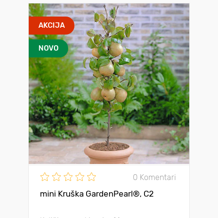
AKCIJA
NOVO
0 Komentari
mini Kruška GardenPearl®, C2