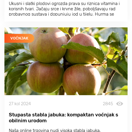
Ukusni i slatki plodovi ogrozda prava su riznica vitamina i
korisnih tvari. Jačaju srce i krvne žile, poboljšavaju rad
probavnog sustava i dopunjuju jod u tijelu. Hurma se
proizvodi u kasnu jesen kada se ostale voćke odmaraju.
Sve to čini biljku vrijednom pažnje vrtlara.
VOĆNJAK
27 kol 2024
2845
Stupasta stabla jabuka: kompaktan voćnjak s
obilnim urodom
Naša online trgovina nudi visoka stabla jabuka,