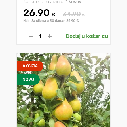
Količina u pakiranju:
1 kosov
26.90
34.90
€
€
Najniža cijena u 30 dana:* 26.90 €
Dodaj u košaricu
AKCIJA
NOVO