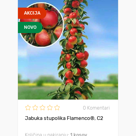
AKCIJA
NOVO
0 Komentari
Jabuka stupolika Flamenco®, C2
Količina u pakiranju:
1 kosov