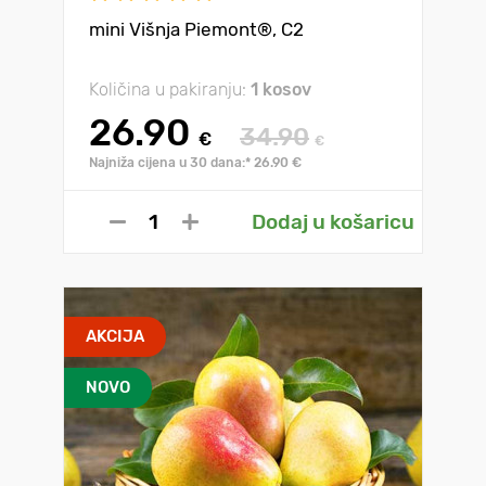
mini Višnja Piemont®, C2
Količina u pakiranju:
1 kosov
26.90
34.90
€
€
Najniža cijena u 30 dana:* 26.90 €
Dodaj u košaricu
AKCIJA
NOVO