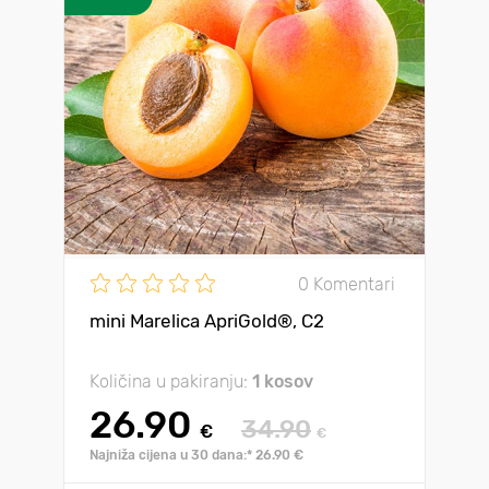
0 Komentari
mini Marelica ApriGold®, C2
Količina u pakiranju:
1 kosov
26.90
34.90
€
€
Najniža cijena u 30 dana:* 26.90 €