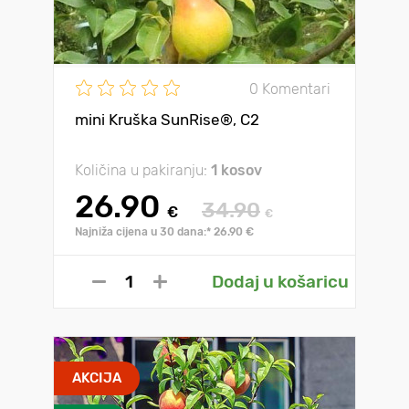
0 Komentari
mini Kruška SunRise®, C2
Količina u pakiranju:
1 kosov
26.90
34.90
€
€
Najniža cijena u 30 dana:* 26.90 €
Dodaj u košaricu
AKCIJA