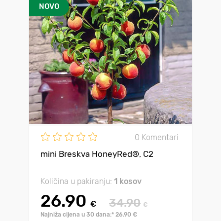
NOVO
0 Komentari
mini Breskva HoneyRed®, C2
Količina u pakiranju:
1 kosov
26.90
34.90
€
€
Najniža cijena u 30 dana:* 26.90 €