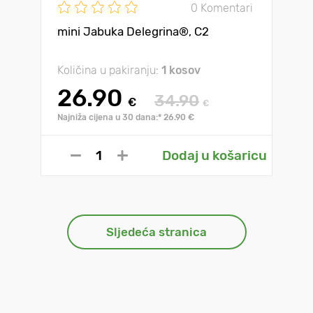
0 Komentari
mini Jabuka Delegrina®, C2
Količina u pakiranju:
1 kosov
26.90
34.90
€
€
Najniža cijena u 30 dana:* 26.90 €
Dodaj u košaricu
Sljedeća stranica