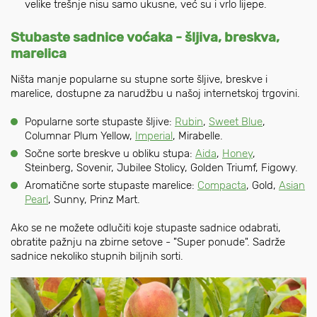
velike trešnje nisu samo ukusne, već su i vrlo lijepe.
Stubaste sadnice voćaka - šljiva, breskva,
marelica
Ništa manje popularne su stupne sorte šljive, breskve i
marelice, dostupne za narudžbu u našoj internetskoj trgovini.
Popularne sorte stupaste šljive:
Rubin
,
Sweet Blue
,
Columnar Plum Yellow,
Imperial
, Mirabelle.
Sočne sorte breskve u obliku stupa:
Aida
,
Honey
,
Steinberg, Sovenir, Jubilee Stolicy, Golden Triumf, Figowy.
Aromatične sorte stupaste marelice:
Compacta
, Gold,
Asian
Pearl
, Sunny, Prinz Mart.
Ako se ne možete odlučiti koje stupaste sadnice odabrati,
obratite pažnju na zbirne setove - "Super ponude". Sadrže
sadnice nekoliko stupnih biljnih sorti.