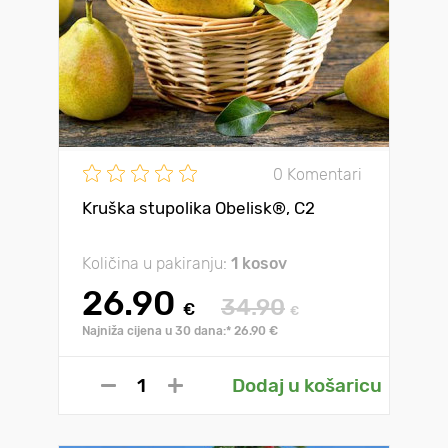
0 Komentari
Kruška stupolika Obelisk®, C2
Količina u pakiranju:
1 kosov
26.90
34.90
€
€
Najniža cijena u 30 dana:* 26.90 €
Dodaj u košaricu