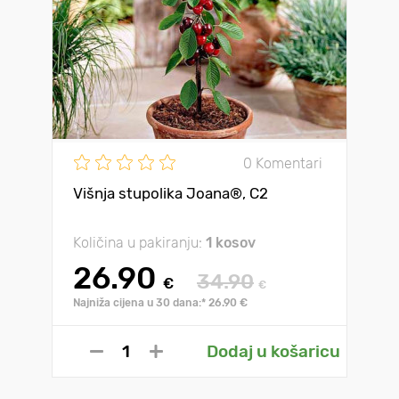
0 Komentari
Višnja stupolika Joana®, C2
Količina u pakiranju:
1 kosov
26.90
34.90
€
€
Najniža cijena u 30 dana:* 26.90 €
Dodaj u košaricu