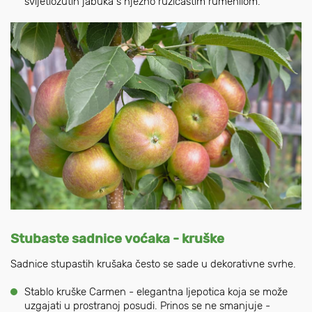
svijetložutih jabuka s nježno ružičastim rumenilom.
Stubaste sadnice voćaka - kruške
Sadnice stupastih krušaka često se sade u dekorativne svrhe.
Stablo kruške Carmen - elegantna ljepotica koja se može
uzgajati u prostranoj posudi. Prinos se ne smanjuje -