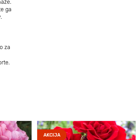
naže.
te ga
.
no za
rte.
AKCIJA