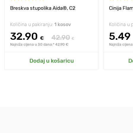
Breskva stupolika Aida®, C2
Cinija Fl
Količina u pakiranju:
1 kosov
Količina u 
32.90
5.49
42.90
€
€
Najniža cijena u 30 dana:* 42.90 €
Najniža cijena
Dodaj u košaricu
D