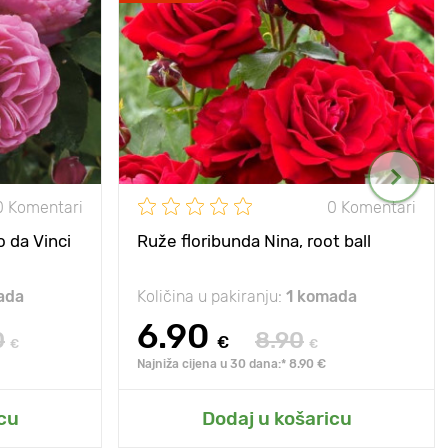
0 Komentari
0 Komentari
 da Vinci
Ruže floribunda Nina, root ball
ada
Količina u pakiranju:
1 komada
6.90
0
8.90
€
€
€
Najniža cijena u 30 dana:* 8.90 €
cu
Dodaj u košaricu