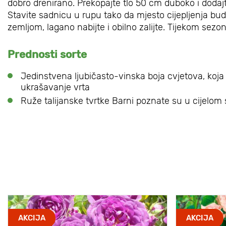
dobro drenirano. Prekopajte tlo 50 cm duboko i dodajte
Stavite sadnicu u rupu tako da mjesto cijepljenja bud
zemljom, lagano nabijte i obilno zalijte. Tijekom sezone
Prednosti sorte
Jedinstvena ljubičasto-vinska boja cvjetova, koja g
ukrašavanje vrta
Ruže talijanske tvrtke Barni poznate su u cijelom sv
AKCIJA
AKCIJA