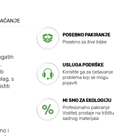
LAĆANJE
POSEBNO PAKIRANJE
Posebno za žive biljke
ogatih
.
USLUGA PODRŠKE
do
Koristite ga za rješavanje
problema koji se mogu
lag, s
pojaviti
titi
MI SMO ZA EKOLOGIJU
Profesionalno pakiranje
Voditelj prodaje na tržištu
sadnog materijala
no i