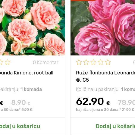
0 Komentari
bunda Kimono, root ball
Ruže floribunda Leonardo
®, C5
pakiranju:
1 komada
Količina u pakiranju:
1 kom
62.90
8.90
78.9
€
€
€
 u 30 dana:* 8.90 €
Najniža cijena u 30 dana:* 21.90 €
odaj u košaricu
Dodaj u košari