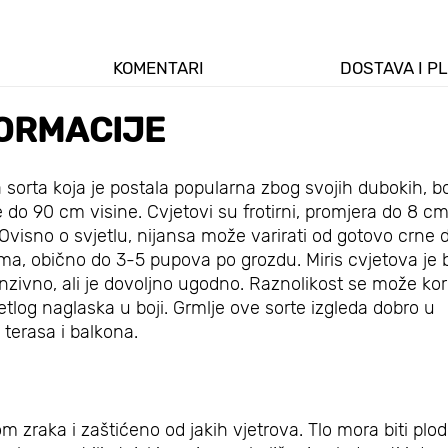
KOMENTARI
DOSTAVA I P
ORMACIJE
sorta koja je postala popularna zbog svojih dubokih, b
 do 90 cm visine. Cvjetovi su frotirni, promjera do 8 cm
. Ovisno o svjetlu, nijansa može varirati od gotovo crne 
ma, obično do 3-5 pupova po grozdu. Miris cvjetova je b
zivno, ali je dovoljno ugodno. Raznolikost se može koris
tlog naglaska u boji. Grmlje ove sorte izgleda dobro u
terasa i balkona.
 zraka i zaštićeno od jakih vjetrova. Tlo mora biti plod