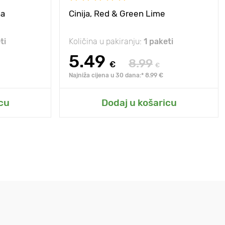
na
Cinija, Red & Green Lime
ti
Količina u pakiranju:
1 paketi
5.49
8.99
€
€
Najniža cijena u 30 dana:* 8.99 €
cu
Dodaj u košaricu