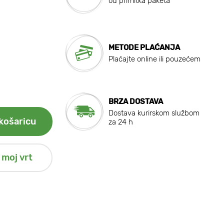
od primitka paketa
METODE PLAĆANJA
Plaćajte online ili pouzećem
BRZA DOSTAVA
Dostava kurirskom službom
košaricu
za 24 h
 moj vrt