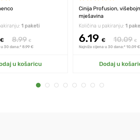
amenco
Cinija Profusion, višeboj
mješavina
pakiranju:
1 paketi
Količina u pakiranju:
1 pake
6.19
8.99
10.09
€
€
€
€
 u 30 dana:* 8.99 €
Najniža cijena u 30 dana:* 10.09 €
odaj u košaricu
Dodaj u košari