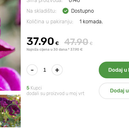
Šifra proizvoda:
6146
Na skladištu:
Dostupno
Količina u pakiranju:
1 komada.
37.90
47.90
€
€
Najniža cijena u 30 dana:* 37.90 €
-
+
Dodaj u 
5
Kupci
Dodaj u
dodali su proizvod u moj vrt