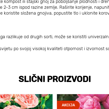
 kompost ili stajski gnoj za poboljšanje plodnosti i dre
e 2-3 cm ispod razine zemlje. Raširite korijenje, napuni
 koristite složena gnojiva, popustite tlo i uklonite korov
a razlikuje od drugih sorti, može se koristiti univerzal
ijetu po svojoj visokoj kvaliteti otpornost i izvornost so
SLIČNI PROIZVODI
AKCIJA