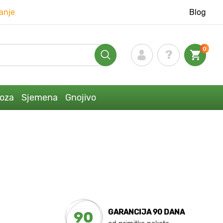
anje
Blog
0
loza
Sjemena
Gnojivo
GARANCIJA 90 DANA
90