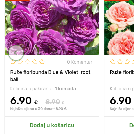
0 Komentari
Ruže floribunda Blue & Violet, root
Ruže flori
ball
Količina u pakiranju:
1 komada
Količina u 
6.90
6.90
8.90
€
€
Najniža cijena u 30 dana:* 8.90 €
Najniža cijena
Dodaj u košaricu
D