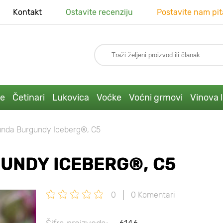
Kontakt
Ostavite recenziju
Postavite nam pit
ke
Četinari
Lukovica
Voćke
Voćni grmovi
Vinova 
bunda Burgundy Iceberg®, C5
UNDY ICEBERG®, C5
0
0 Komentari