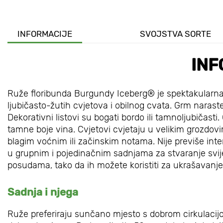
INFORMACIJE
SVOJSTVA SORTE
INF
Ruže floribunda Burgundy Iceberg® je spektakularna 
ljubičasto-žutih cvjetova i obilnog cvata. Grm naraste
Dekorativni listovi su bogati bordo ili tamnoljubičasti
tamne boje vina. Cvjetovi cvjetaju u velikim grozdovi
blagim voćnim ili začinskim notama. Nije previše inten
u grupnim i pojedinačnim sadnjama za stvaranje svije
posudama, tako da ih možete koristiti za ukrašavanje 
Sadnja i njega
Ruže preferiraju sunčano mjesto s dobrom cirkulacijom