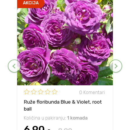
AKCIJA
0 Komentari
Ruže floribunda Blue & Violet, root
ball
Količina u pakiranju:
1 komada
6.90