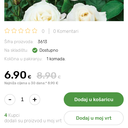
0
0 Komentari
Šifra proizvoda:
3613
Na skladištu:
Dostupno
Količina u pakiranju:
1 komada.
6.90
8.90
€
€
Najniža cijena u 30 dana:* 8.90 €
-
+
Dodaj u košaricu
4
Kupci
Dodaj u moj vrt
dodali su proizvod u moj vrt