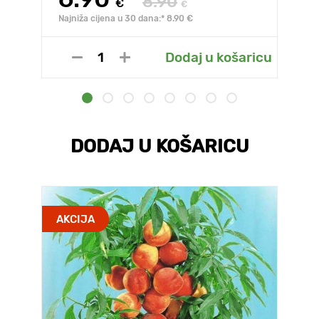
8.90
€
€
Najniža cijena u 30 dana:* 8.90 €
Dodaj u košaricu
DODAJ U KOŠARICU
AKCIJA