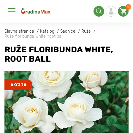
0
Glavna stranica
Katalog
Sadnice
Ruže
Ruže floribunda White, root ball
RUŽE FLORIBUNDA WHITE,
ROOT BALL
AKCIJA