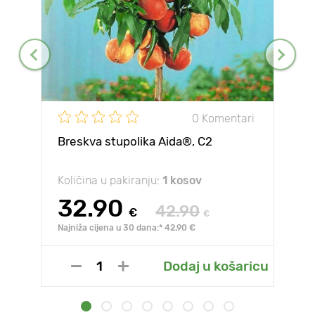
0 Komentari
Breskva stupolika Aida®, C2
Količina u pakiranju:
1 kosov
32.90
42.90
€
€
Najniža cijena u 30 dana:* 42.90 €
Dodaj u košaricu