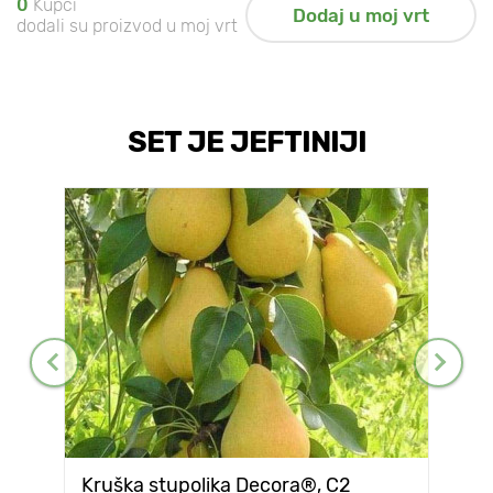
0
Kupci
Dodaj u moj vrt
dodali su proizvod u moj vrt
SET JE JEFTINIJI
Kruška stupolika Decora®, C2