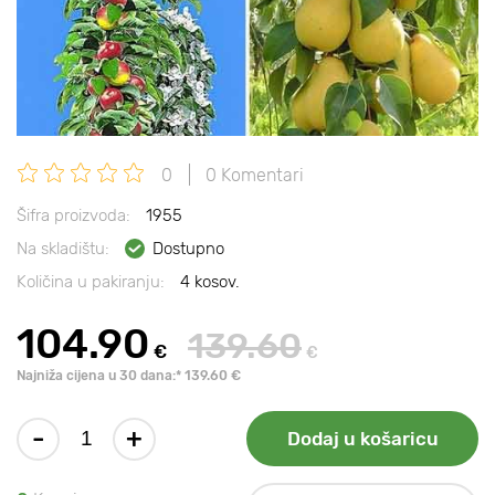
0
0 Komentari
Šifra proizvoda:
1955
Na skladištu:
Dostupno
Količina u pakiranju:
4 kosov.
104.90
139.60
€
€
Najniža cijena u 30 dana:* 139.60 €
-
+
Dodaj u košaricu