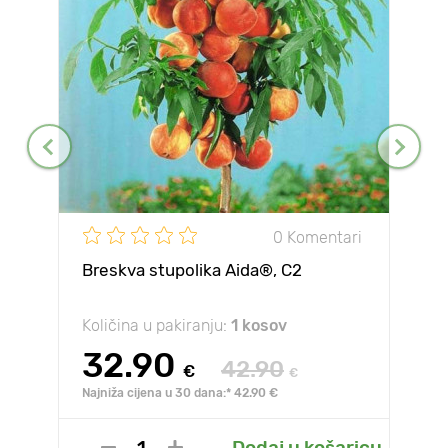
0 Komentari
Breskva stupolika Aida®, C2
Količina u pakiranju:
1 kosov
32.90
42.90
€
€
Najniža cijena u 30 dana:* 42.90 €
Dodaj u košaricu