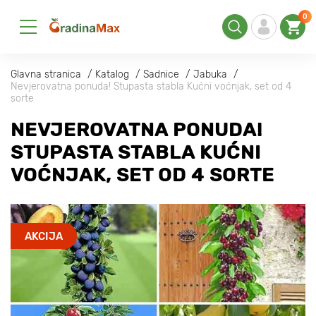
0
Glavna stranica
Katalog
Sadnice
Jabuka
Nevjerovatna ponuda! Stupasta stabla Kućni voćnjak, set od 4
sorte
NEVJEROVATNA PONUDA!
STUPASTA STABLA KUĆNI
VOĆNJAK, SET OD 4 SORTE
AKCIJA