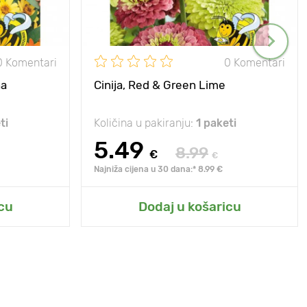
0 Komentari
0 Komentari
na
Cinija, Red & Green Lime
ti
Količina u pakiranju:
1 paketi
5.49
8.99
€
€
Najniža cijena u 30 dana:* 8.99 €
cu
Dodaj u košaricu