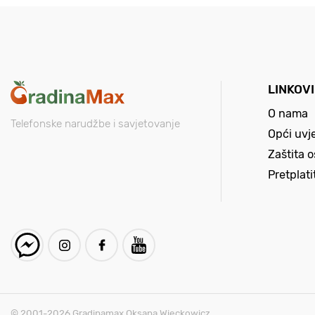
LINKOVI
O nama
Telefonske narudžbe i savjetovanje
Opći uvj
Zaštita 
Pretplat
© 2001-2026 Gradinamax Oksana Wieckowicz