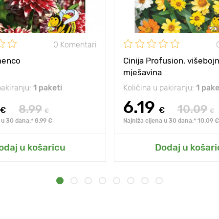
0 Komentari
amenco
Cinija Profusion, višeboj
mješavina
pakiranju:
1 paketi
Količina u pakiranju:
1 pake
6.19
8.99
10.09
€
€
€
€
 u 30 dana:* 8.99 €
Najniža cijena u 30 dana:* 10.09 €
odaj u košaricu
Dodaj u košari