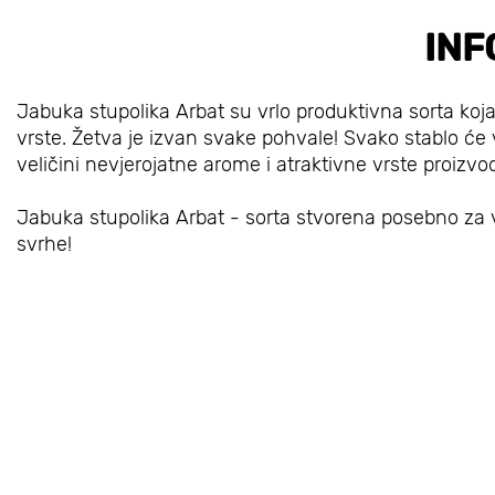
INF
Jabuka stupolika Arbat su vrlo produktivna sorta k
vrste. Žetva je izvan svake pohvale! Svako stablo će v
veličini nevjerojatne arome i atraktivne vrste proizvo
Jabuka stupolika Arbat - sorta stvorena posebno za v
svrhe!