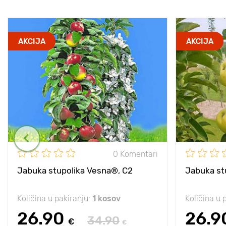
AKCIJA
AKCIJA
0 Komentari
Jabuka stupolika Vesna®, C2
Jabuka st
Količina u pakiranju:
1 kosov
Količina u 
26.90
26.9
34.90
€
€