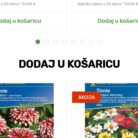
a u 30 dana:* 34.90 €
Najniža cijena u 30 dana:* 34.90 
odaj u košaricu
Dodaj u košari
DODAJ U KOŠARICU
AKCIJA