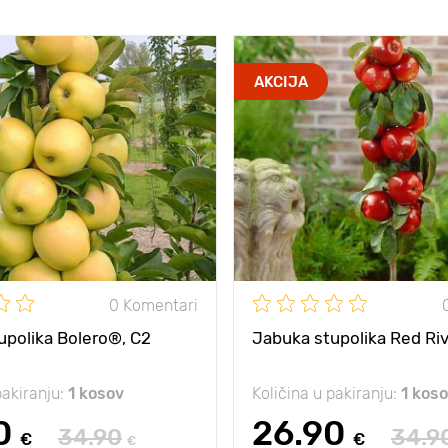
AKCIJA
0 Komentari
upolika Bolero®, C2
Jabuka stupolika Red Ri
pakiranju:
1 kosov
Količina u pakiranju:
1 kos
0
26.90
34.90
34.9
€
€
€