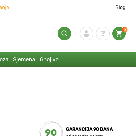
anje
Blog
0
loza
Sjemena
Gnojivo
GARANCIJA 90 DANA
90