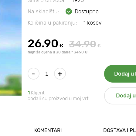
Šifra proizvoda:
1926
Na skladištu:
Dostupno
Količina u pakiranju:
1 kosov.
26.90
34.90
€
€
Najniža cijena u 30 dana:* 34.90 €
-
+
Dodaj u 
1
Klijent
Dodaj u
dodali su proizvod u moj vrt
KOMENTARI
DOSTAVA I P