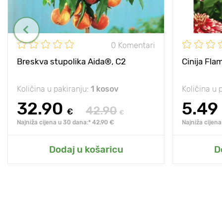
0 Komentari
Breskva stupolika Aida®, C2
Cinija Fl
Količina u pakiranju:
1 kosov
Količina u 
32.90
5.49
42.90
€
€
Najniža cijena u 30 dana:* 42.90 €
Najniža cijena
Dodaj u košaricu
D