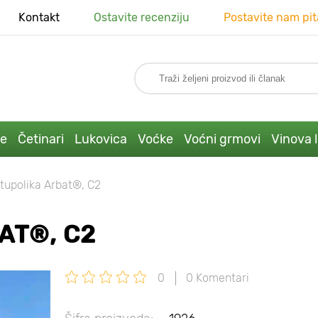
Kontakt
Ostavite recenziju
Postavite nam pit
ke
Četinari
Lukovica
Voćke
Voćni grmovi
Vinova 
tupolika Arbat®, C2
AT®, C2
0
0 Komentari