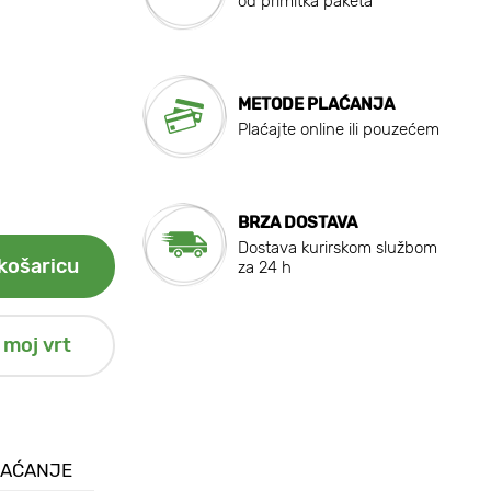
od primitka paketa
METODE PLAĆANJA
Plaćajte online ili pouzećem
BRZA DOSTAVA
Dostava kurirskom službom
košaricu
za 24 h
 moj vrt
LAĆANJE