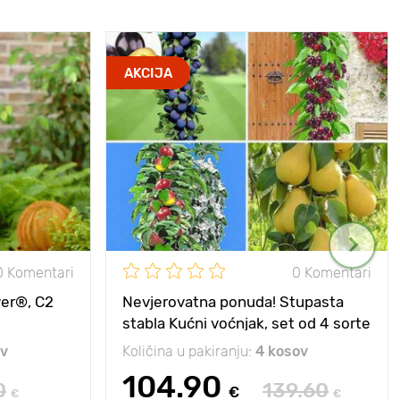
AKCIJA
0 Komentari
0 Komentari
ver®, C2
Nevjerovatna ponuda! Stupasta
stabla Kućni voćnjak, set od 4 sorte
ov
Količina u pakiranju:
4 kosov
104.90
0
139.60
€
€
€