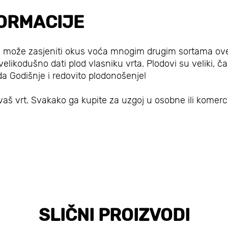
ORMACIJE
oja može zasjeniti okus voća mnogim drugim sortama ov
elikodušno dati plod vlasniku vrta. Plodovi su veliki, ča
da Godišnje i redovito plodonošenje!
aš vrt. Svakako ga kupite za uzgoj u osobne ili komerc
SLIČNI PROIZVODI