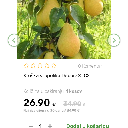
0 Komentari
Kruška stupolika Decora®, C2
Količina u pakiranju:
1 kosov
26.90
34.90
€
€
Najniža cijena u 30 dana:* 34.90 €
Dodaj u košaricu