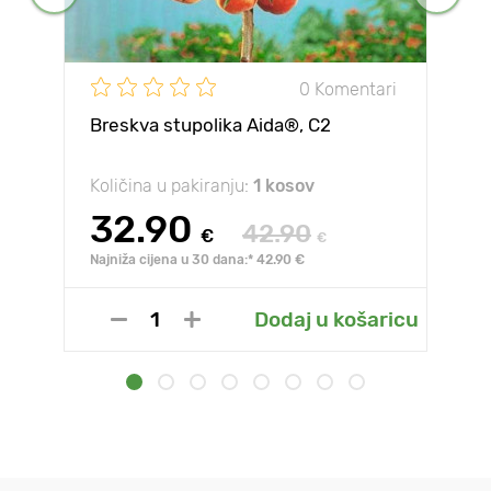
0 Komentari
Breskva stupolika Aida®, C2
Količina u pakiranju:
1 kosov
32.90
42.90
€
€
Najniža cijena u 30 dana:* 42.90 €
Dodaj u košaricu