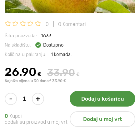
0
0 Komentari
Šifra proizvoda:
1633
Na skladištu:
Dostupno
Količina u pakiranju:
1 komada.
26.90
33.90
€
€
Najniža cijena u 30 dana:* 33.90 €
-
+
Dodaj u košaricu
0
Kupci
Dodaj u moj vrt
dodali su proizvod u moj vrt