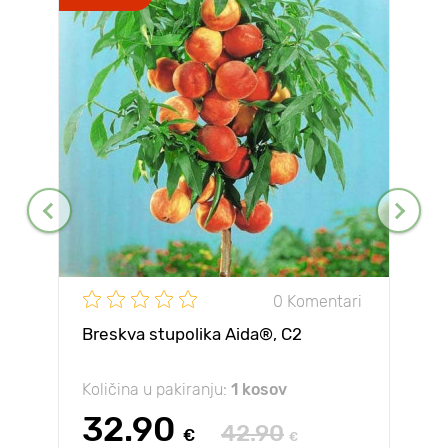
0 Komentari
Breskva stupolika Aida®, C2
Količina u pakiranju:
1 kosov
32.90
42.90
€
€