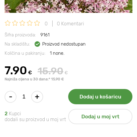
0
0 Komentari
Šifra proizvoda:
9161
Na skladištu:
Proizvod nedostupan
Količina u pakiranju:
1 none.
7.90
15.90
€
€
Najniža cijena u 30 dana:* 15.90 €
-
+
Dodaj u košaricu
2
Kupci
Dodaj u moj vrt
dodali su proizvod u moj vrt