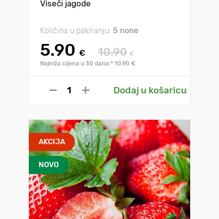
Viseči jagode
Količina u pakiranju:
5 none
5.90
10.90
€
€
Najniža cijena u 30 dana:* 10.90 €
Dodaj u košaricu
AKCIJA
NOVO