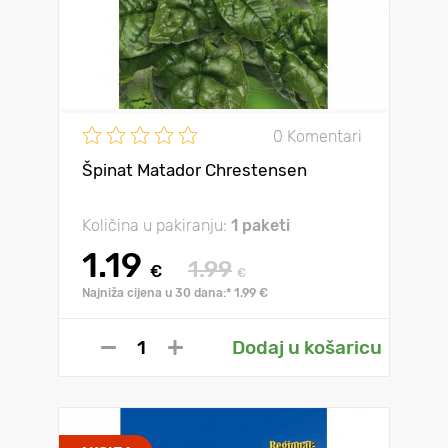
0 Komentari
Špinat Matador Chrestensen
Količina u pakiranju:
1 paketi
1.19
1.99
€
€
Najniža cijena u 30 dana:* 1.99 €
Dodaj u košaricu