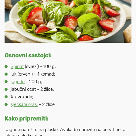
Osnovni sastojci:
Špinat
(svježi) - 100 g;
luk (crveni) - 1 komad;
jagode
- 200 g;
jabučni ocat - 2 žlice;
¼ avokada;
sjeckani orasi
- 2 žlice.
Kako pripremiti:
Jagode narežite na ploške. Avokado narežite na četvrtine, a
luk na polu kolutiće.