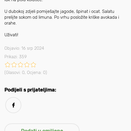
U dubokoj zdjeli pomiješajte jagode, špinat i ocat. Salatu
prelijte sokom od limuna. Po vrhu posložite kriške avokada i
orahe.
Uživati!
Objavio: 16 srp 2024
Prikazi: 359
(Glasovi:
0
, Ocjena:
0
)
Podijeli s prijateljima: