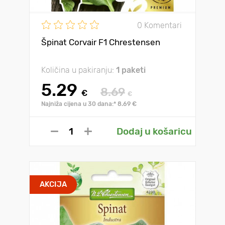
0 Komentari
Špinat Corvair F1 Chrestensen
Količina u pakiranju:
1 paketi
5.29
8.69
€
€
Najniža cijena u 30 dana:* 8.69 €
Dodaj u košaricu
AKCIJA