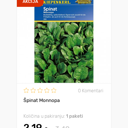
AKCIJA
0 Komentari
Špinat Monnopa
Količina u pakiranju:
1 paketi
2.19