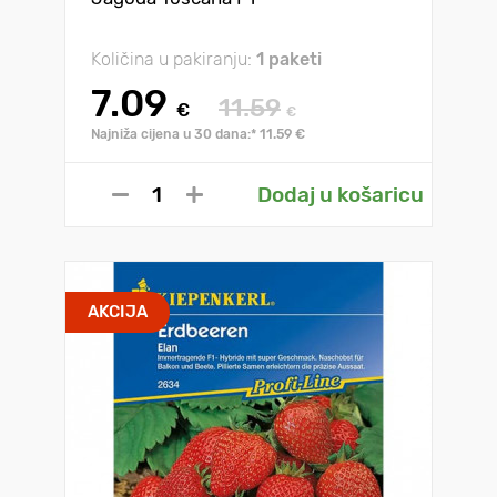
Količina u pakiranju:
1 paketi
7.09
11.59
€
€
Najniža cijena u 30 dana:* 11.59 €
Dodaj u košaricu
AKCIJA