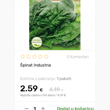
0 Komentari
Špinat Industria
Količina u pakiranju:
1 paketi
2.59
4.19
€
€
Najniža cijena u 30 dana:* 4.19 €
Dodaj u košaricu