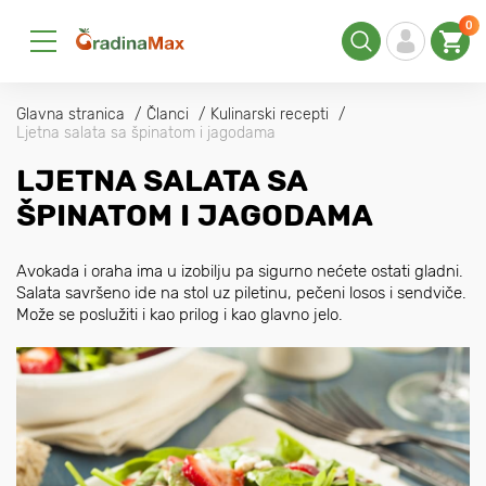
0
Glavna stranica
Članci
Kulinarski recepti
Ljetna salata sa špinatom i jagodama
LJETNA SALATA SA
ŠPINATOM I JAGODAMA
Avokada i oraha ima u izobilju pa sigurno nećete ostati gladni.
Salata savršeno ide na stol uz piletinu, pečeni losos i sendviče.
Može se poslužiti i kao prilog i kao glavno jelo.