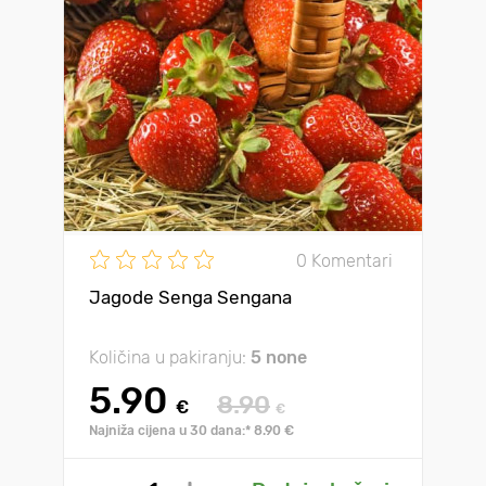
0 Komentari
Jagode Senga Sengana
Količina u pakiranju:
5 none
5.90
8.90
€
€
Najniža cijena u 30 dana:* 8.90 €