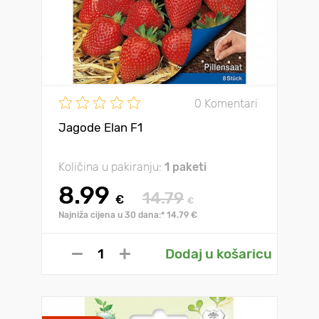
0 Komentari
Jagode Elan F1
Količina u pakiranju:
1 paketi
8.99
14.79
€
€
Najniža cijena u 30 dana:* 14.79 €
Dodaj u košaricu