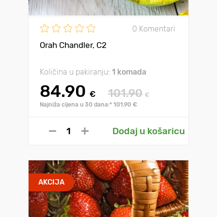
0 Komentari
Orah Chandler, С2
Količina u pakiranju:
1 komada
84.90
101.90
€
€
Najniža cijena u 30 dana:* 101.90 €
Dodaj u košaricu
AKCIJA