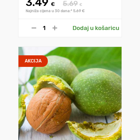
3.49
5.69
€
€
Najniža cijena u 30 dana:* 5.69 €
Dodaj u košaricu
AKCIJA