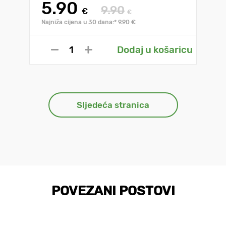
5.90
9.90
€
€
Najniža cijena u 30 dana:* 9.90 €
Dodaj u košaricu
Sljedeća stranica
POVEZANI POSTOVI