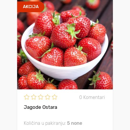
AKCIJA
0 Komentari
Jagode Ostara
Količina u pakiranju:
5 none