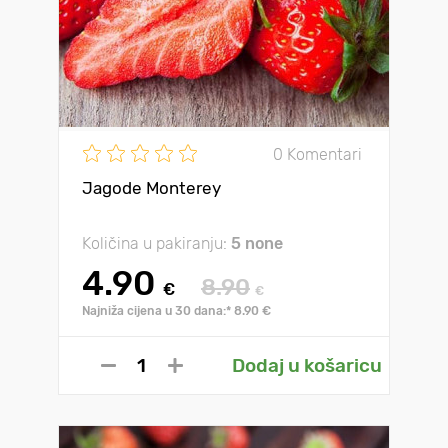
0 Komentari
Jagode Monterey
Količina u pakiranju:
5 none
4.90
8.90
€
€
Najniža cijena u 30 dana:* 8.90 €
Dodaj u košaricu