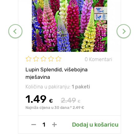
0 Komentari
Lupin Splendid, višebojna
mješavina
Količina u pakiranju:
1 paketi
1.49
2.49
€
€
Najniža cijena u 30 dana:* 2.49 €
Dodaj u košaricu