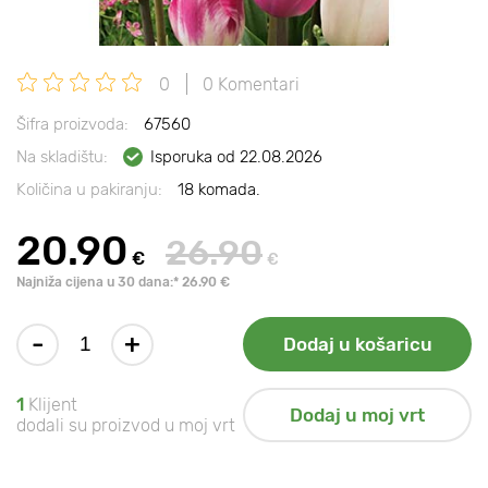
0
0 Komentari
Šifra proizvoda:
67560
Na skladištu:
Isporuka od 22.08.2026
Količina u pakiranju:
18 komada.
20.90
26.90
€
€
Najniža cijena u 30 dana:* 26.90 €
-
+
Dodaj u košaricu
1
Klijent
Dodaj u moj vrt
dodali su proizvod u moj vrt