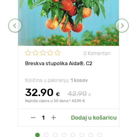
0 Komentari
Breskva stupolika Aida®, C2
Količina u pakiranju:
1 kosov
32.90
42.90
€
€
Najniža cijena u 30 dana:* 42.90 €
Dodaj u košaricu