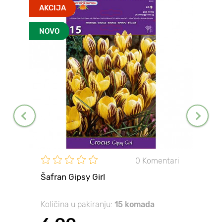
AKCIJA
NOVO
0 Komentari
Šafran Gipsy Girl
Količina u pakiranju:
15 komada