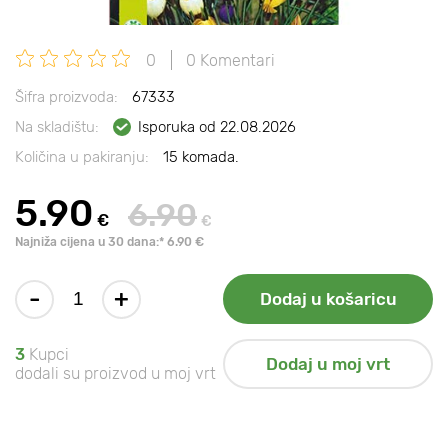
0
0 Komentari
Šifra proizvoda:
67333
Na skladištu:
Isporuka od 22.08.2026
Količina u pakiranju:
15 komada.
5.90
6.90
€
€
Najniža cijena u 30 dana:* 6.90 €
-
+
Dodaj u košaricu
3
Kupci
Dodaj u moj vrt
dodali su proizvod u moj vrt