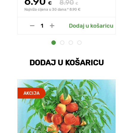
6.90
8.90
€
€
Najniža cijena u 30 dana:* 8.90 €
Dodaj u košaricu
DODAJ U KOŠARICU
AKCIJA