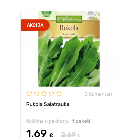
AKCIJA
0 Komentari
Rukola Salatrauke
Količina u pakiranju:
1 paketi
1.69
2.69
€
€