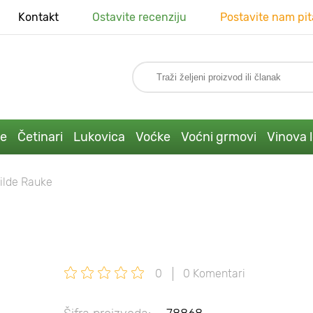
Kontakt
Ostavite recenziju
Postavite nam pit
ke
Četinari
Lukovica
Voćke
Voćni grmovi
Vinova 
ilde Rauke
0
0 Komentari