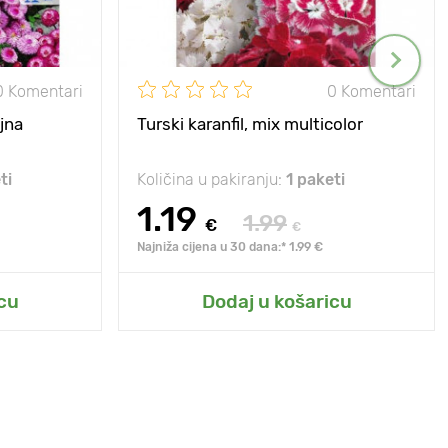
0 Komentari
0 Komentari
jna
Turski karanfil, mix multicolor
ti
Količina u pakiranju:
1 paketi
1.19
1.99
€
€
Najniža cijena u 30 dana:* 1.99 €
cu
Dodaj u košaricu