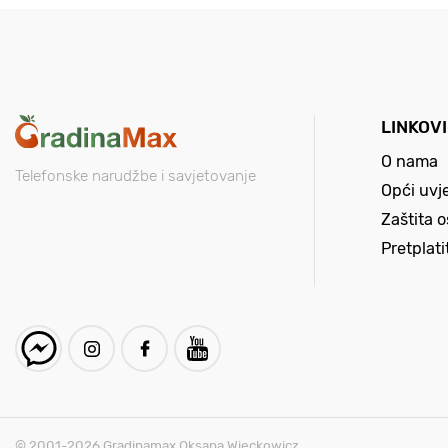
LINKOVI
O nama
Telefonske narudžbe i savjetovanje
Opći uvj
Zaštita 
Pretplat
© 2001-2026 Gradinamax Oksana Wieckowicz