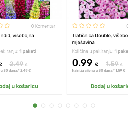
0 Komentari
ndid, višebojna
Tratičnica Double, višebo
mješavina
pakiranju:
1 paketi
Količina u pakiranju:
1 pake
0.99
2.49
1.59
€
€
€
€
 u 30 dana:* 2.49 €
Najniža cijena u 30 dana:* 1.59 €
odaj u košaricu
Dodaj u košari