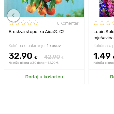
0 Komentari
Breskva stupolika Aida®, C2
Lupin Sple
mješavina
Količina u pakiranju:
1 kosov
Količina u 
32.90
1.49
42.90
€
€
Najniža cijena u 30 dana:* 42.90 €
Najniža cijena
Dodaj u košaricu
D