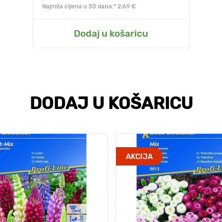
Najniža cijena u 30 dana:* 2.69 €
Dodaj u košaricu
DODAJ U KOŠARICU
AKCIJA