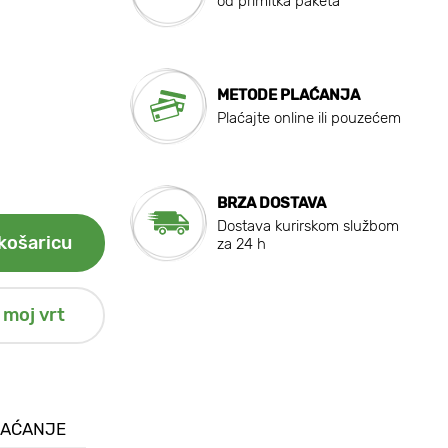
od primitka paketa
METODE PLAĆANJA
Plaćajte online ili pouzećem
BRZA DOSTAVA
Dostava kurirskom službom
košaricu
za 24 h
 moj vrt
LAĆANJE