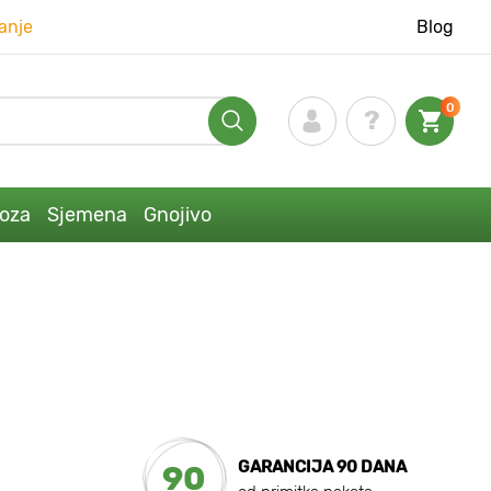
anje
Blog
0
loza
Sjemena
Gnojivo
GARANCIJA 90 DANA
90