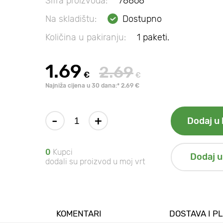
Šifra proizvoda:
78868
Na skladištu:
Dostupno
Količina u pakiranju:
1 paketi.
1.69
2.69
€
€
Najniža cijena u 30 dana:* 2.69 €
-
+
Dodaj u 
0
Kupci
Dodaj u
dodali su proizvod u moj vrt
KOMENTARI
DOSTAVA I P