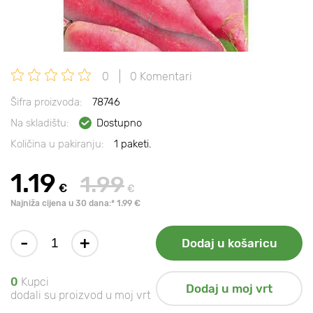
0
0 Komentari
Šifra proizvoda:
78746
Na skladištu:
Dostupno
Količina u pakiranju:
1 paketi.
1.19
1.99
€
€
Najniža cijena u 30 dana:* 1.99 €
-
+
Dodaj u košaricu
0
Kupci
Dodaj u moj vrt
dodali su proizvod u moj vrt