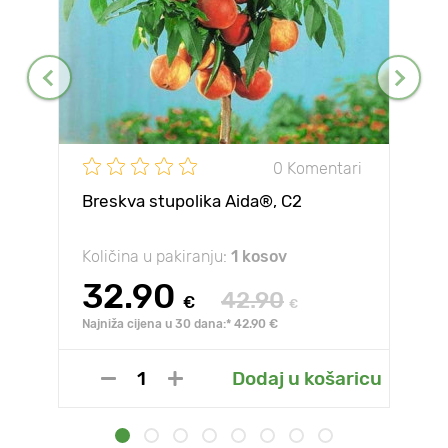
0 Komentari
Breskva stupolika Aida®, C2
Količina u pakiranju:
1 kosov
32.90
42.90
€
€
Najniža cijena u 30 dana:* 42.90 €
Dodaj u košaricu