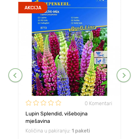
AKCIJA
0 Komentari
Lupin Splendid, višebojna
mješavina
Količina u pakiranju:
1 paketi