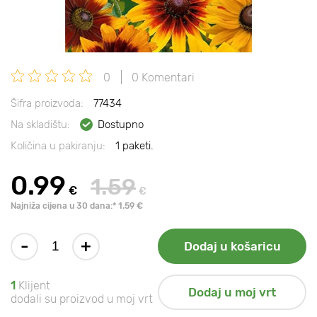
0
0 Komentari
Šifra proizvoda:
77434
Na skladištu:
Dostupno
Količina u pakiranju:
1 paketi.
0.99
1.59
€
€
Najniža cijena u 30 dana:* 1.59 €
-
+
Dodaj u košaricu
1
Klijent
Dodaj u moj vrt
dodali su proizvod u moj vrt