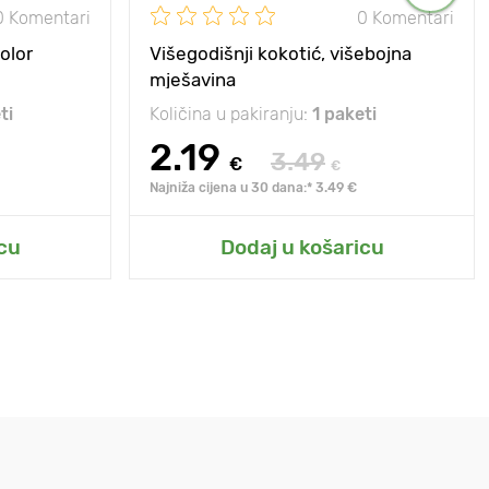
0 Komentari
0 Komentari
color
Višegodišnji kokotić, višebojna
mješavina
ti
Količina u pakiranju:
1 paketi
2.19
3.49
€
€
Najniža cijena u 30 dana:* 3.49 €
cu
Dodaj u košaricu