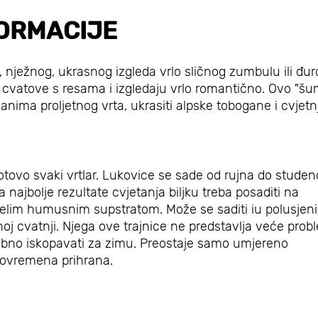
ORMACIJE
 nježnog, ukrasnog izgleda vrlo sličnog zumbulu ili đurđ
eće cvatove s resama i izgledaju vrlo romantično. Ovo "š
anima proljetnog vrta, ukrasiti alpske tobogane i cvjetn
gotovo svaki vrtlar. Lukovice se sade od rujna do stude
jbolje rezultate cvjetanja biljku treba posaditi na
lim humusnim supstratom. Može se saditi iu polusjeni
lnoj cvatnji. Njega ove trajnice ne predstavlja veće prob
ebno iskopavati za zimu. Preostaje samo umjereno
 povremena prihrana.