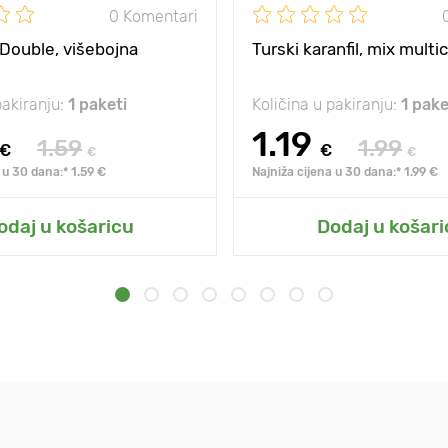
0 Komentari
 Double, višebojna
Turski karanfil, mix multi
pakiranju:
1 paketi
Količina u pakiranju:
1 pake
1.19
1.59
1.99
€
€
€
€
 u 30 dana:* 1.59 €
Najniža cijena u 30 dana:* 1.99 €
odaj u košaricu
Dodaj u košari