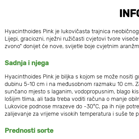
INF
Hyacinthoides Pink je lukovičasta trajnica neobičnog,
Lijepi, graciozni, nježni ružičasti cvjetovi tvore vis
zvono" donijet će nove, svijetle boje cvjetnim aranžm
Sadnja i njega
Hyacinthoides Pink je biljka s kojom se može nositi 
dubinu 5-10 cm i na međusobnom razmaku 10 cm. Za na
sunčano mjesto s laganim, vodopropusnim, blago kise
lošijim tlima, ali tada treba voditi računa o manje obi
Lukovice podnose mrazeve do -30°C, pa ih nije potr
zalijevanje za vrijeme visokih temperatura i suše te
Prednosti sorte