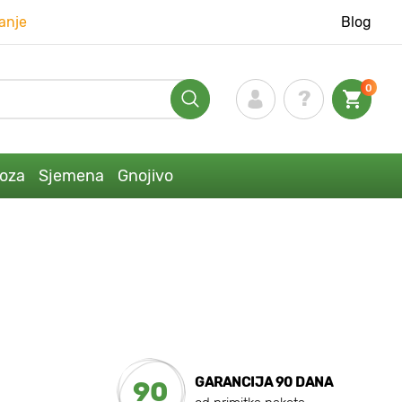
anje
Blog
0
loza
Sjemena
Gnojivo
GARANCIJA 90 DANA
90