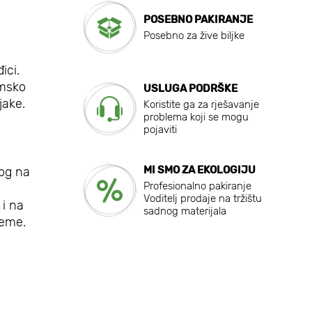
POSEBNO PAKIRANJE
Posebno za žive biljke
ici.
umsko
USLUGA PODRŠKE
jake.
Koristite ga za rješavanje
problema koji se mogu
pojaviti
MI SMO ZA EKOLOGIJU
nog na
Profesionalno pakiranje
Voditelj prodaje na tržištu
 i na
sadnog materijala
leme.