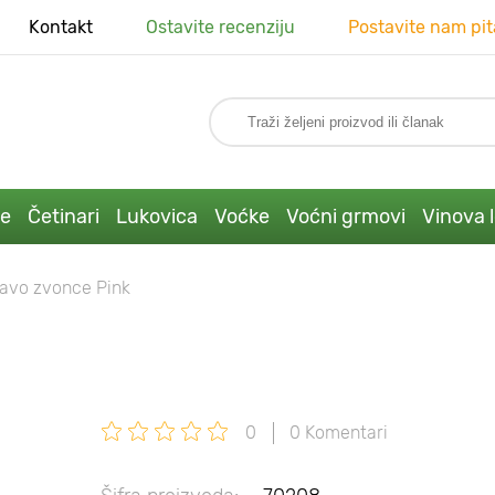
Kontakt
Ostavite recenziju
Postavite nam pit
ke
Četinari
Lukovica
Voćke
Voćni grmovi
Vinova 
lavo zvonce Pink
0
0 Komentari