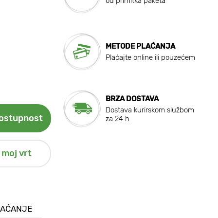
od primitka paketa
METODE PLAĆANJA
Plaćajte online ili pouzećem
BRZA DOSTAVA
Dostava kurirskom službom
dostupnost
za 24 h
 moj vrt
LAĆANJE