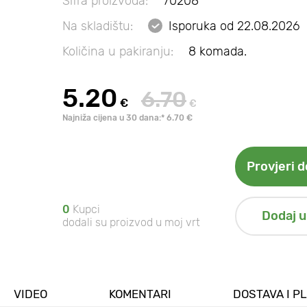
Šifra proizvoda:
70208
Na skladištu:
Isporuka od 22.08.2026
Količina u pakiranju:
8 komada.
5.20
6.70
€
€
Najniža cijena u 30 dana:* 6.70 €
Provjeri 
0
Kupci
Dodaj u
dodali su proizvod u moj vrt
VIDEO
KOMENTARI
DOSTAVA I P