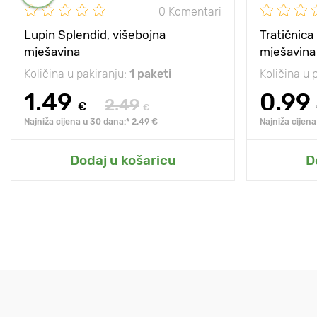
0 Komentari
Lupin Splendid, višebojna
Tratičnica
mješavina
mješavina
Količina u pakiranju:
1 paketi
Količina u 
1.49
0.99
2.49
€
€
Najniža cijena u 30 dana:* 2.49 €
Najniža cijena
Dodaj u košaricu
D