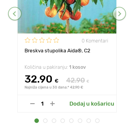
0 Komentari
Breskva stupolika Aida®, C2
Količina u pakiranju:
1 kosov
32.90
42.90
€
€
Najniža cijena u 30 dana:* 42.90 €
Dodaj u košaricu