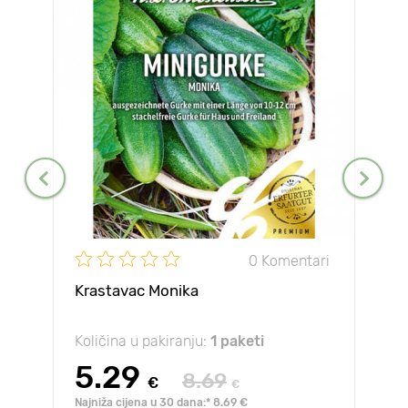
0 Komentari
Krastavac Monika
Količina u pakiranju:
1 paketi
5.29
8.69
€
€
Najniža cijena u 30 dana:* 8.69 €