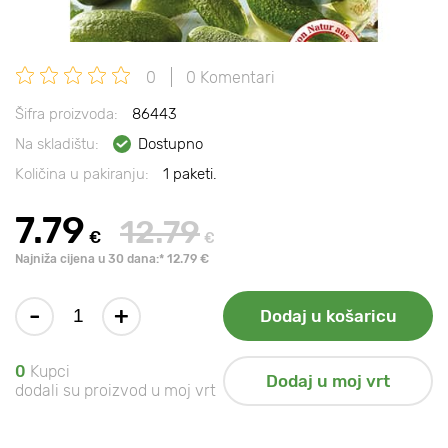
0
0 Komentari
Šifra proizvoda:
86443
Na skladištu:
Dostupno
Količina u pakiranju:
1 paketi.
7.79
12.79
€
€
Najniža cijena u 30 dana:* 12.79 €
-
+
Dodaj u košaricu
0
Kupci
Dodaj u moj vrt
dodali su proizvod u moj vrt