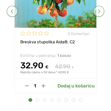
0 Komentari
Breskva stupolika Aida®, C2
Količina u pakiranju:
1 kosov
32.90
42.90
€
€
Najniža cijena u 30 dana:* 42.90 €
Dodaj u košaricu