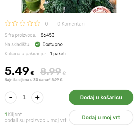
0
0 Komentari
Šifra proizvoda:
86453
Na skladištu:
Dostupno
Količina u pakiranju:
1 paketi.
5.49
8.99
€
€
Najniža cijena u 30 dana:* 8.99 €
-
+
Dodaj u košaricu
1
Klijent
Dodaj u moj vrt
dodali su proizvod u moj vrt