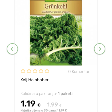
0 Komentari
Kelj Halbhoher
Količina u pakiranju:
1 paketi
1.19
1.99
€
€
Najniža cijena u 30 dana:* 1.99 €