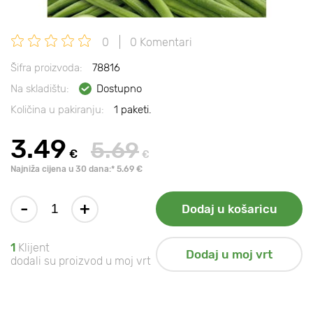
0
0 Komentari
Šifra proizvoda:
78816
Na skladištu:
Dostupno
Količina u pakiranju:
1 paketi.
3.49
5.69
€
€
Najniža cijena u 30 dana:* 5.69 €
-
+
Dodaj u košaricu
1
Klijent
Dodaj u moj vrt
dodali su proizvod u moj vrt