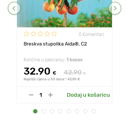
0 Komentari
Breskva stupolika Aida®, C2
Količina u pakiranju:
1 kosov
32.90
42.90
€
€
Najniža cijena u 30 dana:* 42.90 €
Dodaj u košaricu