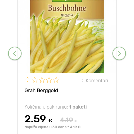
0 Komentari
Grah Berggold
Količina u pakiranju:
1 paketi
2.59
4.19
€
€
Najniža cijena u 30 dana:* 4.19 €