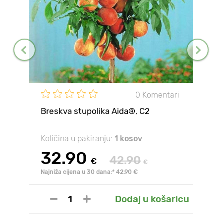
0 Komentari
Breskva stupolika Aida®, C2
Količina u pakiranju:
1 kosov
32.90
42.90
€
€
Najniža cijena u 30 dana:* 42.90 €
Dodaj u košaricu