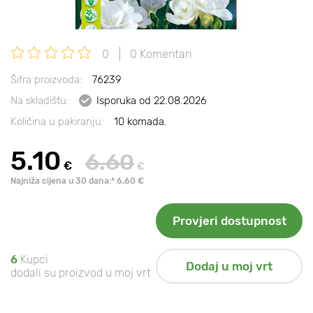
0
0 Komentari
Šifra proizvoda:
76239
Na skladištu:
Isporuka od 22.08.2026
Količina u pakiranju:
10 komada.
5.10
6.60
€
€
Najniža cijena u 30 dana:* 6.60 €
Provjeri dostupnost
6
Kupci
Dodaj u moj vrt
dodali su proizvod u moj vrt