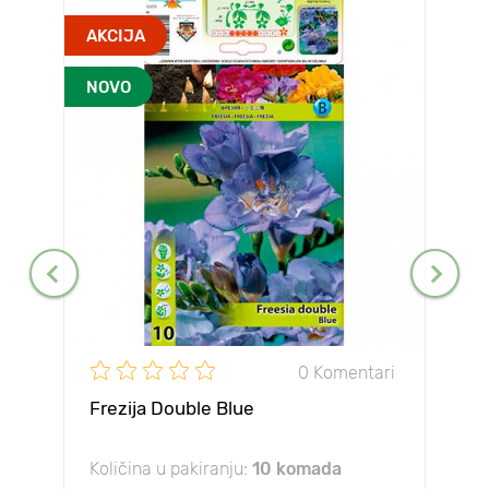
AKCIJA
NOVO
0 Komentari
Frezija Double Blue
Količina u pakiranju:
10 komada