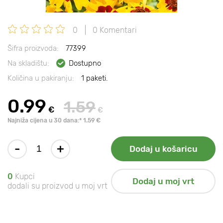
0
0 Komentari
Šifra proizvoda:
77399
Na skladištu:
Dostupno
Količina u pakiranju:
1 paketi.
0.99
1.59
€
€
Najniža cijena u 30 dana:* 1.59 €
-
+
Dodaj u košaricu
0
Kupci
Dodaj u moj vrt
dodali su proizvod u moj vrt