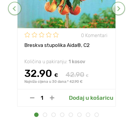
0 Komentari
Breskva stupolika Aida®, C2
Količina u pakiranju:
1 kosov
32.90
42.90
€
€
Najniža cijena u 30 dana:* 42.90 €
Dodaj u košaricu