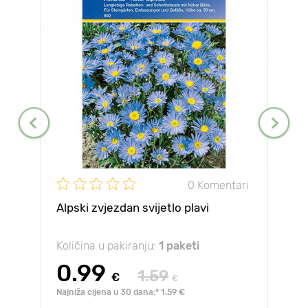
0 Komentari
Alpski zvjezdan svijetlo plavi
Količina u pakiranju:
1 paketi
0.99
1.59
€
€
Najniža cijena u 30 dana:* 1.59 €