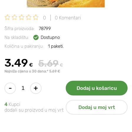
0
0 Komentari
Šifra proizvoda:
78799
Na skladištu:
Dostupno
Količina u pakiranju:
1 paketi.
3.49
5.69
€
€
Najniža cijena u 30 dana:* 5.69 €
-
+
Dodaj u košaricu
4
Kupci
Dodaj u moj vrt
dodali su proizvod u moj vrt