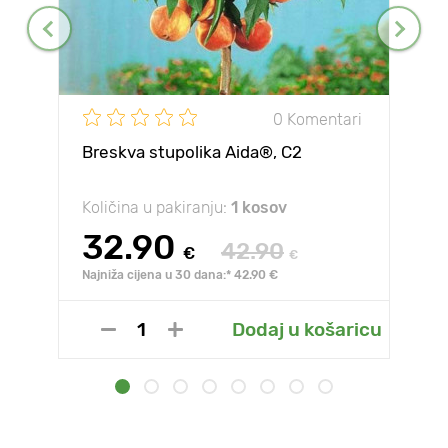
0 Komentari
Breskva stupolika Aida®, C2
Količina u pakiranju:
1 kosov
32.90
42.90
€
€
Najniža cijena u 30 dana:* 42.90 €
Dodaj u košaricu