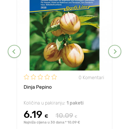
0 Komentari
Dinja Pepino
Količina u pakiranju:
1 paketi
6.19
10.09
€
€
Najniža cijena u 30 dana:* 10.09 €